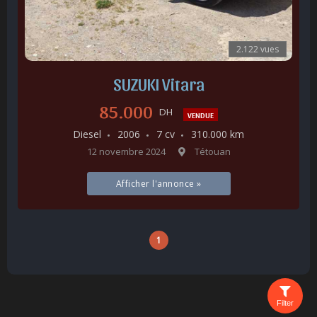
2.122 vues
SUZUKI Vitara
85.000
DH
VENDUE
Diesel
2006
7 cv
310.000 km
12 novembre 2024
Tétouan
Afficher l'annonce »
1
Filter