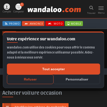
0
Toggl
navig
Compte
Comparer
Menu
Trouver
PROMO
ANNONCE
MOTO
MOBILE
OFFRES
Votre expérience sur wandaloo.com
IBIZA
TAIGO
CORSA
KAMIQ
KAMIQ
wandaloo.com utilise des cookies pour vous offrir le contenu
adapté et la meilleure expérience utilisateur possible. Aidez-
nous à mieux vous servir.
Tout accepter
Voiture Occasion Maroc
Acheter Suzuki Vitara occasion au Maroc
Refuser
Personnaliser
Acheter voiture occasion