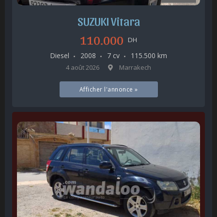
SUZUKI Vitara
110.000
DH
Diesel
2008
7 cv
115.500 km
4 août 2026
Marrakech
Afficher l'annonce »