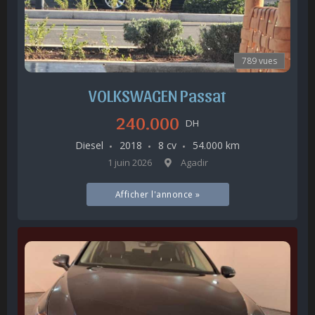
789 vues
VOLKSWAGEN Passat
240.000
DH
Diesel
2018
8 cv
54.000 km
1 juin 2026
Agadir
Afficher l'annonce »