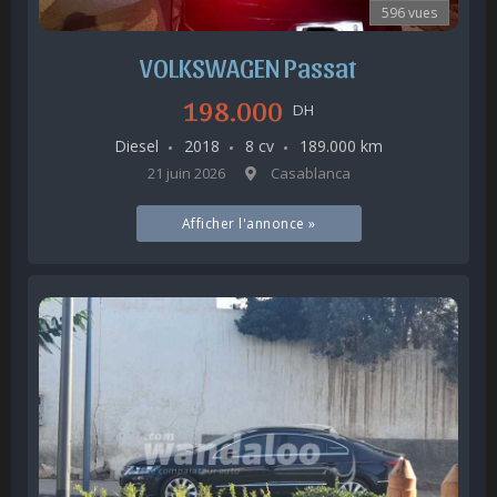
596 vues
VOLKSWAGEN Passat
198.000
DH
Diesel
2018
8 cv
189.000 km
21 juin 2026
Casablanca
Afficher l'annonce »