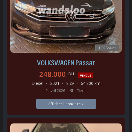
1.028 vues
VOLKSWAGEN Passat
248.000
DH
VENDUE
Diesel
2021
8 cv
64.800 km
9 avril 2026
Tiznit
Afficher l'annonce »