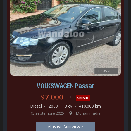
1.308 vues
VOLKSWAGEN Passat
97.000
DH
VENDUE
Diesel
2009
8 cv
410.000 km
13 septembre 2025
Mohammadia
Afficher l'annonce »