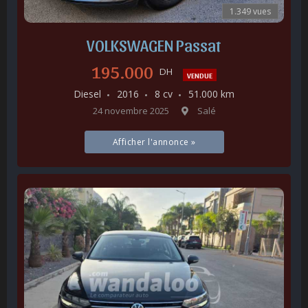
1.349 vues
VOLKSWAGEN Passat
195.000
DH
VENDUE
Diesel
2016
8 cv
51.000 km
24 novembre 2025
Salé
Afficher l'annonce »