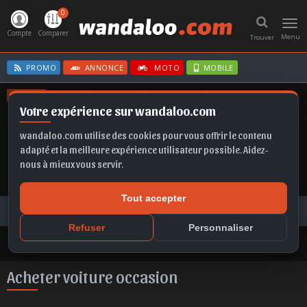
0
Toggl
navig
Compte
Comparer
Menu
Trouver
PROMO
ANNONCE
MOTO
MOBILE
OFFRES
Votre expérience sur wandaloo.com
GRANDLAND
C3
EX2
FRONTERA
FABIA
wandaloo.com utilise des cookies pour vous offrir le contenu
adapté et la meilleure expérience utilisateur possible. Aidez-
nous à mieux vous servir.
Tout accepter
Voiture Occasion Maroc
Acheter Volkswagen Passat occasion au Maroc
Refuser
Personnaliser
Acheter voiture occasion