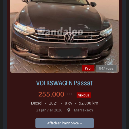
Pro.
947 vues
VOLKSWAGEN Passat
255.000
DH
VENDUE
Diesel
2021
8 cv
52.000 km
21 janvier 2026
Marrakech
Afficher l'annonce »