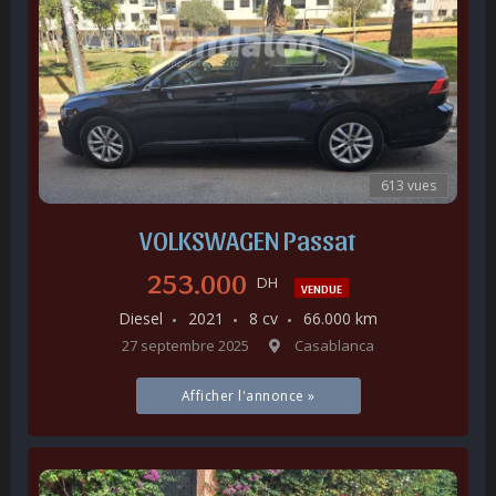
613 vues
VOLKSWAGEN Passat
253.000
DH
VENDUE
Diesel
2021
8 cv
66.000 km
27 septembre 2025
Casablanca
Afficher l'annonce »