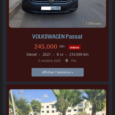
1.590 vues
VOLKSWAGEN Passat
245.000
DH
VENDUE
Diesel
2021
8 cv
210.000 km
5 octobre 2025
Fès
Afficher l'annonce »