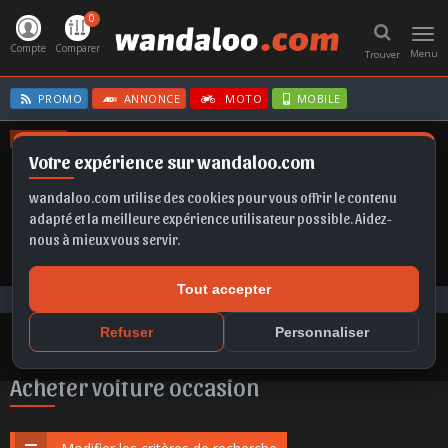
0
Toggl
navig
Compte
Comparer
Menu
Trouver
PROMO
ANNONCE
MOTO
MOBILE
OFFRES
Votre expérience sur wandaloo.com
CORSA
FABIA
FRONTERA EV
TIGUAN
B10
wandaloo.com utilise des cookies pour vous offrir le contenu
adapté et la meilleure expérience utilisateur possible. Aidez-
nous à mieux vous servir.
Tout accepter
Voiture Occasion Maroc
Acheter Volvo S90 occasion au Maroc
Refuser
Personnaliser
Acheter voiture occasion