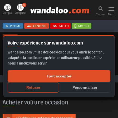
0
Toggl
navig
Compte
Comparer
Menu
Trouver
PROMO
ANNONCE
MOTO
MOBILE
OFFRES
Votre expérience sur wandaloo.com
CORSA
EX2
FABIA
SELTOS
MOKKA
wandaloo.com utilise des cookies pour vous offrir le contenu
adapté et la meilleure expérience utilisateur possible. Aidez-
nous à mieux vous servir.
Tout accepter
Voiture Occasion Maroc
Acheter DS N°4 occasion au Maroc
Refuser
Personnaliser
Acheter voiture occasion