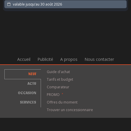
valable jusqu’au
30 août 2026
Accueil
Publicité
A propos
Nous contacter
Guide d'achat
NEUF
Tarifs et budget
ACTU
Comparateur
OCCASION
PROMO
*
SERVICES
Offres du moment
Trouver un concessionnaire