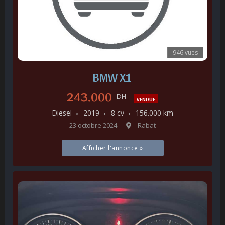
946 vues
BMW X1
243.000
DH
VENDUE
Diesel
2019
8 cv
156.000 km
23 octobre 2024
Rabat
Afficher l'annonce »