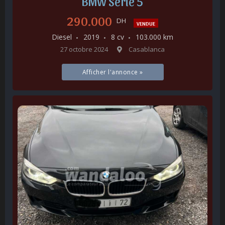
BMW Série 5
290.000
DH
VENDUE
Diesel
2019
8 cv
103.000 km
27 octobre 2024
Casablanca
Afficher l'annonce »