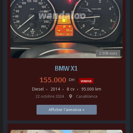
2.308 vues
BMW X1
155.000
DH
VENDUE
Diesel
2014
8 cv
95.000 km
22 octobre 2024
Casablanca
Afficher l'annonce »