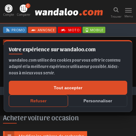
0
Toggl
navig
Compte
Comparer
Menu
Trouver
PROMO
ANNONCE
MOTO
MOBILE
OFFRES
Votre expérience sur wandaloo.com
X1
SCALA
TIGUAN
FRONTERA
CORSA
wandaloo.com utilise des cookies pour vous offrir le contenu
adapté et la meilleure expérience utilisateur possible. Aidez-
nous à mieux vous servir.
Tout accepter
Voiture Occasion Maroc
Acheter DFSK E5 occasion au Maroc
Refuser
Personnaliser
Acheter voiture occasion