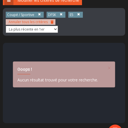
Modifier les critères de recherche
Coupé / Sportive
DFSK
E5
Annuler tous les critères
×
Ooops !
Aucun résultat trouvé pour votre recherche.