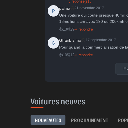
3 réponse(s)
⌄
🤩
palma
21 novembre 2017
P
Une voiture qui coute presque 40mill
18mullions cm avec 190 ou 200kmh ces
👍
13
👎
29
↩ répondre
😞
Gharib simo
17 septembre 2017
G
Pour quand la commercialisation de la
👍
10
👎
12
↩ répondre
Pl
Voitures neuves
NOUVEAUTÉS
PROCHAINEMENT
POP