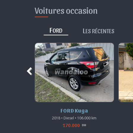
Voitures occasion
F
L
ORD
ES RÉCENTES
ga
FORD Kuga
6.000 km
2016 • Diesel • 180.000 km
155.000
DH
DH