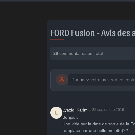
FORD Fusion -
Avis des 
28
commentaires au Total
publication immédiate
🤩
👏
😄
🤩
Lyazidi Karim
25 septembre 2016
L
Parfait
Bravo
Réjoui
Con
Bonjour, 

Une idée sur la date de sortie de la Fo
remplacé par une belle molette)?? 
