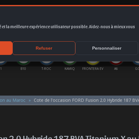
 et la meilleure expérience utilisateur possible. Aidez-nous à mieux vous
*
EUR
PROMO
COTE
FORUM
VIDÉO
ACTU
MA
Refuser
Personnaliser
10
T-ROC
KAMIQ
FRONTERA EV
A6
GOLF
ion au Maroc
Cote de l'occasion FORD Fusion 2.0 Hybride 187 BV
ion 2.0 Hybride 187 BVA Titanium X a