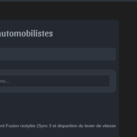
automobilistes
Publier
🙂
😐
😮
😞
😠
😨
tent
Indiffére
Surpris
Déçu
Enervé
Effrayé
nt
rd Fusion restylée (Sync 3 et disparition du levier de vitesse 