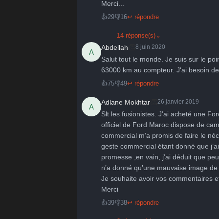
Merci... 
👍
29
👎
16
↩ répondre
14 réponse(s)
⌄
👏
Abdellah
8 juin 2020
A
Salut tout le monde. Je suis sur le po
63000 km au compteur. J'ai besoin de vo
👍
75
👎
49
↩ répondre
👏
Adlane Mokhtar
26 janvier 2019
A
Slt les fusionistes. J’ai acheté une For
officiel de Ford Maroc dispose de cam
commercial m’a promis de faire le néce
geste commercial étant donné que j’ai
promesse ,en vain, j’ai déduit que peu
n’a donné qu’une mauvaise image de F
Je souhaite avoir vos commentaires e
Merci 
👍
39
👎
38
↩ répondre