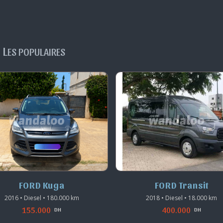
L
ES POPULAIRES
FORD Transit
FORD Transit
2018 • Diesel • 18.000 km
2014 • Diesel • 115.000 km
400.000
204.149
DH
DH