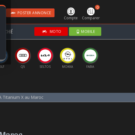
0
POSTER ANNONCE
Compte
Comparer
RCHÉ
MOTO
MOBILE
Q5
SELTOS
MOKKA
FABIA
GRANDLAND
IBIZA
A Titanium X au Maroc
u Maroc