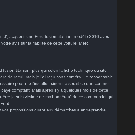
int d', acquérir une Ford fusion titanium modèle 2016 avec 
tre avis sur la fiabilité de cette voiture. Merci
d fusion titanium plus qui selon la fiche technique du site 
éra de recul, mais je l’ai reçu sans caméra. Le responsable 
ssaire pour me l’installer, sinon ne serait-ce que comme 
 payé comptant. Mais après il y’a quelques mois de cette 
t-être je suis victime de malhonnêteté de ce commercial qui 
ord. 

t vos propositions quant aux démarches à entreprendre. 