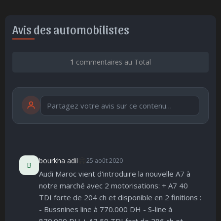
Avis des automobilistes
1
commentaires au Total
Publier
publication immédiate
😄
bourkha adil
25 août 2020
B
Audi Maroc vient d'introduire la nouvelle A7 à
🤩
👏
😄
🙂
😐
notre marché avec 2 motorisations: + A7 40
Parfait
Bravo
Réjoui
Content
Indifférent
TDI forte de 204 ch et disponible en 2 finitions :
😮
😞
😠
😨
- Bussnines line à 770.000 DH - S-line à
Surpris
Déçu
Enervé
Effrayé
870.000 DH + A7 50 TDI fort de 286 ch et