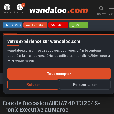
0
T
n
Compte
Comparer
Men
Trouver
PROMO
ANNONCE
MOTO
MOBILE
OFFRES
Votre expérience sur wandaloo.com
B10
SPORTAGE
TIGUAN
C3
SCALA
wandaloo.com utilise des cookies pour vous offrir le contenu
adapté et la meilleure expérience utilisateur possible. Aidez-nous à
mieux vous servir.
Tout accepter
Voiture Occasion Maroc
Cote de l'occasion au Maroc
Cote de l'occasion AUDI A7 40 TDI 204 S-Tronic Executive au Maroc
Refuser
Personnaliser
Cote de l'occasion AUDI A7 40 TDI 204 S-
Tronic Executive au Maroc