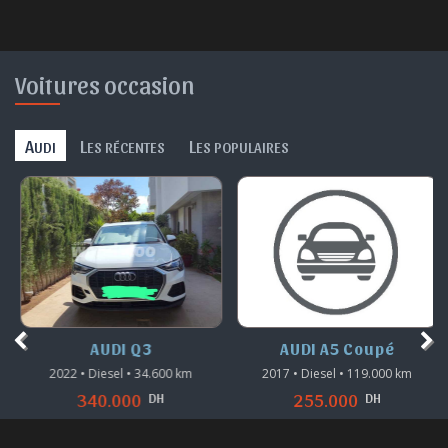
Voitures occasion
A
L
L
UDI
ES RÉCENTES
ES POPULAIRES
AUDI Q3
AUDI A5 Coupé
2022 • Diesel • 34.600 km
2017 • Diesel • 119.000 km
DH
DH
340.000
255.000