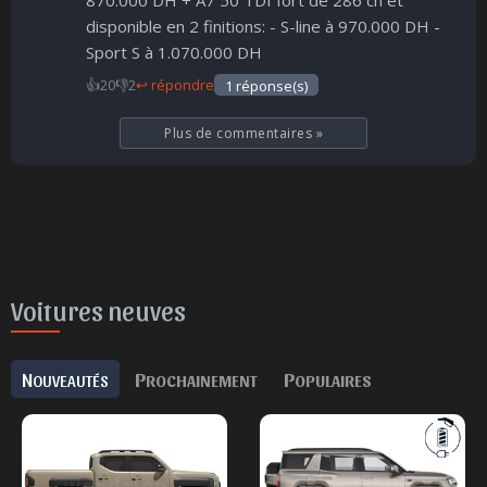
disponible en 2 finitions: - S-line à 970.000 DH -
Sport S à 1.070.000 DH
👍
20
👎
2
↩ répondre
1 réponse(s)
Plus de commentaires
»
Voitures neuves
N
P
P
OUVEAUTÉS
ROCHAINEMENT
OPULAIRES