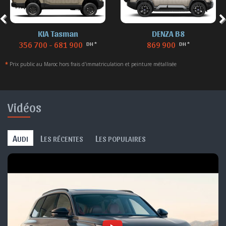
DENZA B8
DENZA B5
869 900
629 900 - 699 900
DH *
DH *
*
Prix public au Maroc hors frais d'immatriculation et peinture métallisée
Vidéos
A
L
L
UDI
ES RÉCENTES
ES POPULAIRES