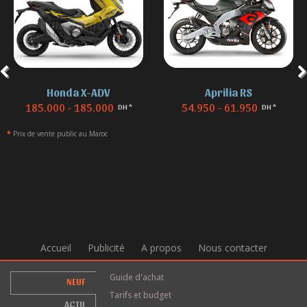
Honda X-ADV
Aprilia RS
185.000 - 185.000
54.950 - 61.950
DH *
DH *
*
Prix de vente public au Maroc
Accueil
Publicité
A propos
Nous contacter
Guide d'achat
NEUF
Tarifs et budget
ACTU