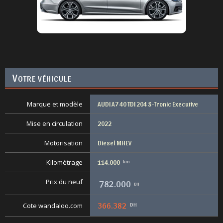
V
OTRE VÉHICULE
Marque et modèle
AUDI A7 40 TDI 204 S-Tronic Executive
Mise en circulation
2022
Motorisation
Diesel MHEV
Kilométrage
114.000
km
Prix du neuf
782.000
DH
366.382
DH
Cote wandaloo.com