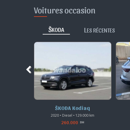
Voitures occasion
Š
L
KODA
ES RÉCENTES
avia
ŠKODA Kodiaq
5.000 km
2020 • Diesel • 129.000 km
260.000
DH
DH