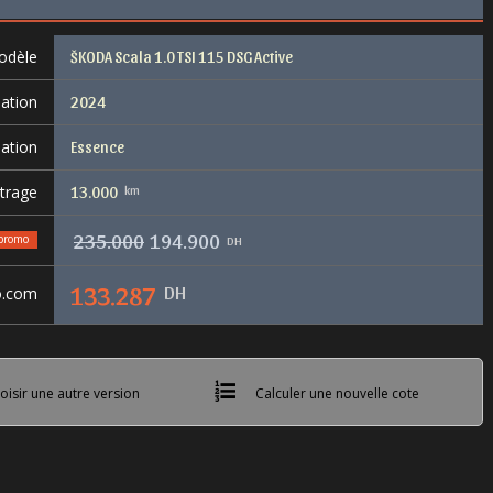
odèle
ŠKODA Scala 1.0 TSI 115 DSG Active
lation
2024
ation
Essence
trage
km
13.000
235.000
194.900
promo
DH
DH
133.287
o.com
isir une autre version
Calculer une nouvelle cote