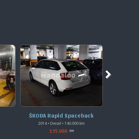
ŠKODA Rapid Spaceback
ŠK
2014 • Diesel • 140.000 km
2010 • 
135.000
DH