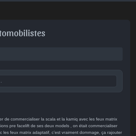
utomobilistes
Publier

😐
😮
😞
😠
😨
ent
Indifférent
Surpris
Déçu
Enervé
Effrayé
de commercialiser la scala et la kamiq avec les feux matrix 
rsions pre facelift de ses deux models , on était commercialiser 
ec les feux matrix adaptatif, c’est vraiment dommage, ça rajouter 