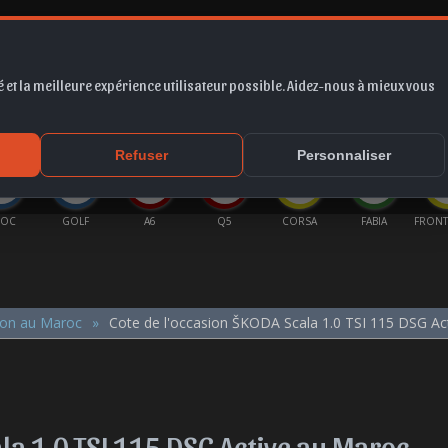
 et la meilleure expérience utilisateur possible. Aidez-nous à mieux vous
*
EUR
PROMO
COTE
FORUM
VIDÉO
ACTU
MA
Refuser
Personnaliser
ROC
GOLF
A6
Q5
CORSA
FABIA
FRONT
ion au Maroc
Cote de l'occasion ŠKODA Scala 1.0 TSI 115 DSG Ac
la 1.0 TSI 115 DSG Active au Maroc