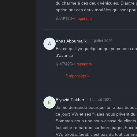
du charme à ces deux véhicules. D’autre pa
option sur ces deux modèles qui sont pour
👍
23
👎
10
↩ répondre
👏
Anas Aboumalik
1 juillet 2020
A
Est ce qu'il ya quelqu'un qui peux nous donn
d'avance
👍
47
👎
25
↩ répondre
5 réponse(s)
⌄
😠
Elyazid Fakher
12 août 2021
E
Je me demande pourquoi on a pas beaucou
ce jour) VW et ses filiales nous privent du
Sommes-nous une sous-classe de clients o
fait cette remarque sur leurs pages Facebo
VW, Skoda, Seat: c'est pas du tout comme ç