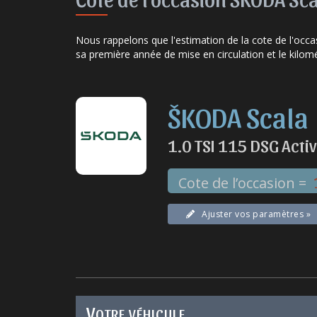
Nous rappelons que l'estimation de la cote de l'occ
sa première année de mise en circulation
et le kilom
ŠKODA Scala
1.0 TSI 115 DSG Acti
Cote de l’occasion =
Ajuster vos paramètres »
V
OTRE VÉHICULE