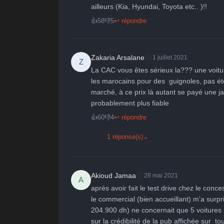
ailleurs (Kia, Hyundai, Toyota etc.. )!!
👍
58
👎
5
↩ répondre
😞
Zakaria Arsalane
1 juillet 2021
Z
La CAC vous êtes sérieux la??? une voitu
les marocains pour des  guignoles, pas é
marché, à ce prix là autant se payé une j
probablement plus fiable
👍
60
👎
4
↩ répondre
1 réponse(s)
⌄
😞
Akioud Jamaa
28 mai 2021
A
après avoir fait le test drive chez le conces
le commercial (bien accueillant) m'a surpr
204.900 dh) ne concernait que 5 voitures (
sur la crédibilité de la pub affichée sur  