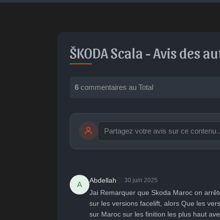
ŠKODA Scala -
Avis des a
6
commentaires au Total
publication immédiate
🤩
👏
😄

😞
Abdellah
30 juin 2025
A
Parfait
Bravo
Réjoui
Cont
Jai Remarquer que Skoda Maroc on arrêter 
sur les versions facelift, alors Que les ve
sur Maroc sur les finition les plus haut av