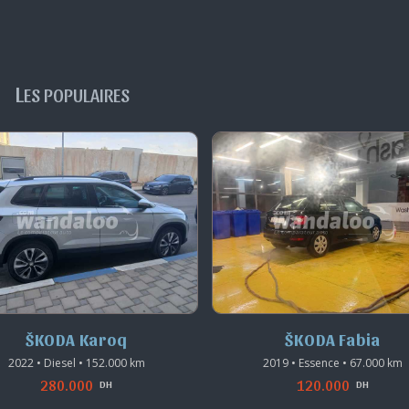
L
ES POPULAIRES
ŠKODA Karoq
ŠKODA Fabia
2022 • Diesel • 152.000 km
2019 • Essence • 67.000 km
280.000
120.000
DH
DH