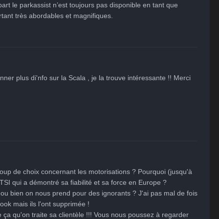
rt le parkassist n’est toujours pas disponible en tant que 
tant très abordables et magnifiques.
er plus di'nfo sur la Scala , je la trouve intéressante !! Merci 
p de choix concernant les motorisations ? Pourquoi (jusqu'à 
 TSI qui a démontré sa fiabilité et sa force en Europe ? 
u bien on nous prend pour des ignorants ? J'ai pas mal de fois 
ok mais ils l'ont supprimée ! 

a qu'on traite sa clientèle !!! Vous nous poussez à regarder 