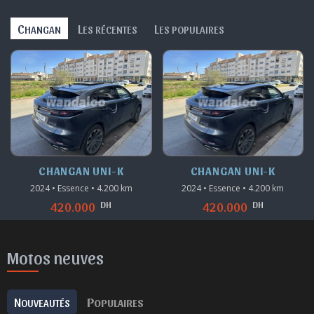
C
L
L
HANGAN
ES RÉCENTES
ES POPULAIRES
CHANGAN UNI-K
CHANGAN UNI-K
2024 • Essence • 4.200 km
2024 • Essence • 4.200 km
DH
DH
420.000
420.000
Motos neuves
N
P
OUVEAUTÉS
OPULAIRES