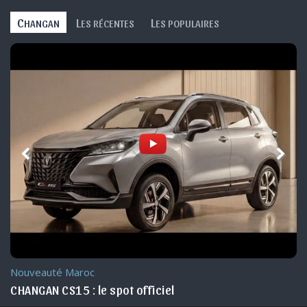
C
L
L
HANGAN
ES RÉCENTES
ES POPULAIRES
Toutes les vidéos Changan »