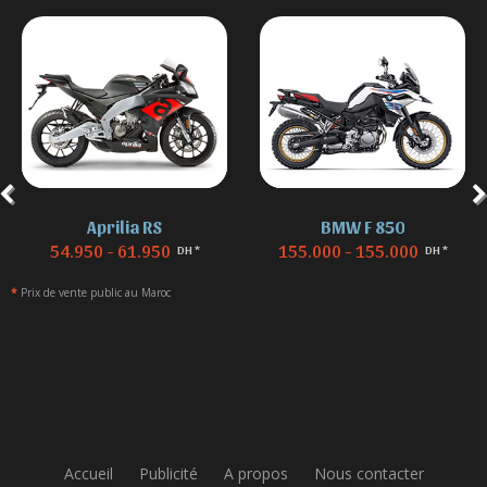
Aprilia RS
BMW F 850
54.950 - 61.950
155.000 - 155.000
DH *
DH *
*
Prix de vente public au Maroc
Accueil
Publicité
A propos
Nous contacter