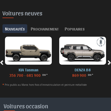
Voitures neuves
N
P
P
OUVEAUTÉS
ROCHAINEMENT
OPULAIRES
DENZA B8
DENZA B5
869 900
629 900 - 729 900
DH *
DH *
*
Prix public au Maroc hors frais d'immatriculation et peinture métallisée
Voitures occasion