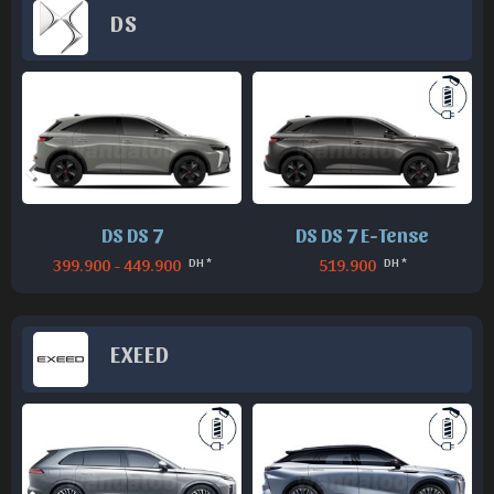
DS
DS DS 7
DS DS 7 E-Tense
399.900 - 449.900
519.900
DH *
DH *
EXEED