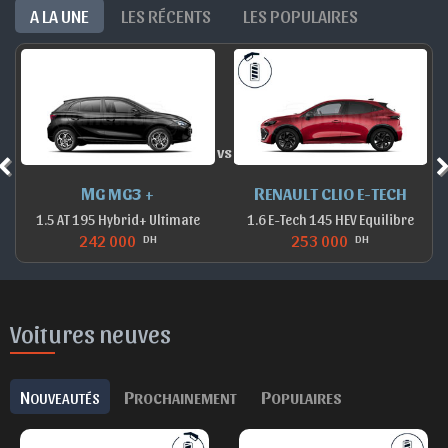
A LA UNE
LES RÉCENTS
LES POPULAIRES
vs
MG MG3 +
RENAULT CLIO E-TECH
1.5 AT 195 Hybrid+ Ultimate
1.6 E-Tech 145 HEV Equilibre
242 000
253 000
DH
DH
Voitures neuves
N
P
P
OUVEAUTÉS
ROCHAINEMENT
OPULAIRES