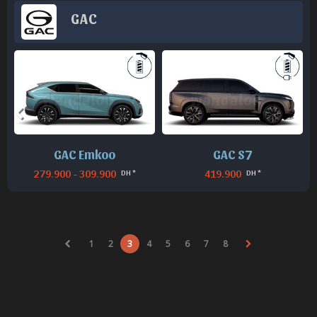
GAC
GAC Emkoo
GAC S7
279.900 - 309.900
419.900
DH *
DH *
1
2
3
4
5
6
7
8