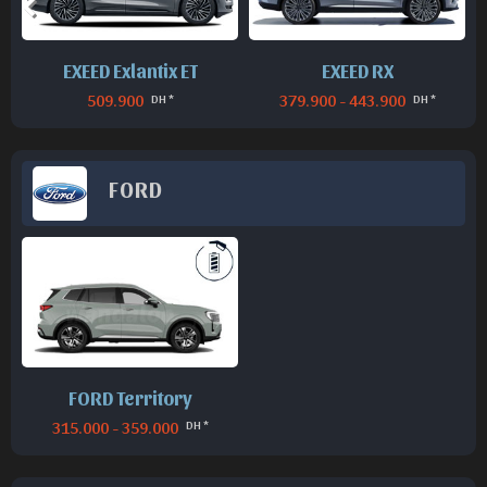
EXEED Exlantix ET
EXEED RX
509.900
379.900 - 443.900
DH *
DH *
FORD
FORD Territory
315.000 - 359.000
DH *