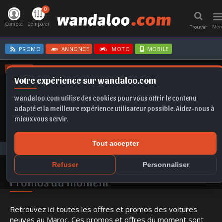
0
T
n
Compte
Comparer
Me
Trouver
PROMO
ANNONCE
MOTO
MOBILE
OFFRES
Votre expérience sur wandaloo.com
TAIGO
CORSA BVA
TIGUAN
SELTOS
IBIZA
wandaloo.com utilise des cookies pour vous offrir le contenu
adapté et la meilleure expérience utilisateur possible. Aidez-nous à
mieux vous servir.
Tout accepter
Voiture Neuve Maroc
Promos du moment
Refuser
Personnaliser
Promos du moment
Retrouvez ici toutes les offres et promos des voitures
neuves au Maroc. Ces promos et offres du moment sont