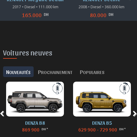
2008 • Diesel • 360.000 km
2016 • Diesel • 84.500 km
DH
DH
80.000
125.000
Voitures neuves
N
P
P
OUVEAUTÉS
ROCHAINEMENT
OPULAIRES
DENZA B8
DENZA B5
869 900
629 900 - 729 900
DH *
DH *