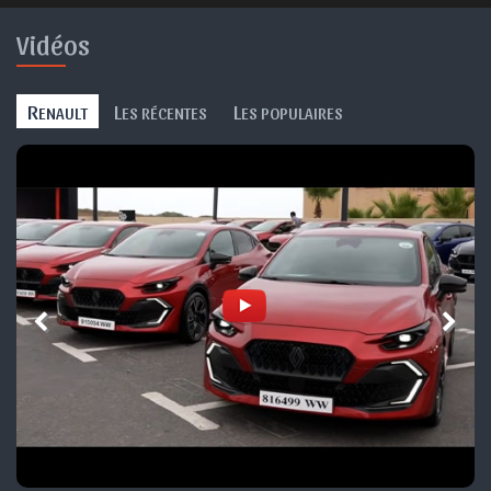
Vidéos
R
L
L
ENAULT
ES RÉCENTES
ES POPULAIRES