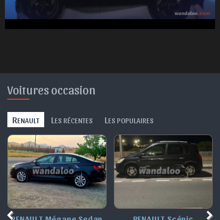
Voitures occasion
R
L
L
ENAULT
ES RÉCENTES
ES POPULAIRES
RENAULT Scénic
RENAULT Mégane