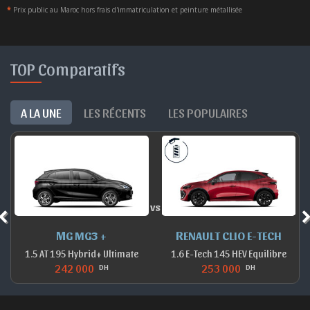
*
Prix public au Maroc hors frais d'immatriculation et peinture métallisée
TOP Comparatifs
A LA UNE
LES RÉCENTS
LES POPULAIRES
vs
MG MG3 +
RENAULT CLIO E-TECH
1.5 AT 195 Hybrid+ Ultimate
1.6 E-Tech 145 HEV Equilibre
242 000
253 000
DH
DH