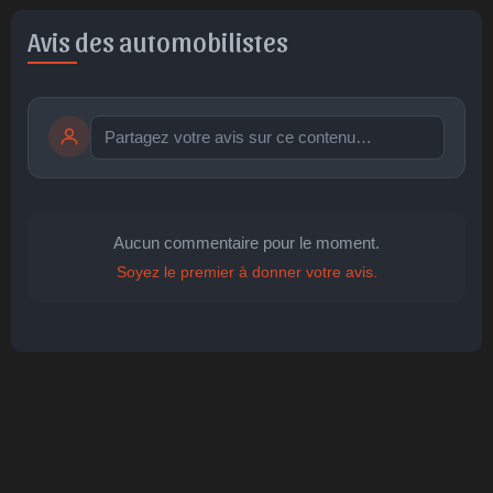
Avis des automobilistes
Publier
publication immédiate
Aucun commentaire pour le moment.
Soyez le premier à donner votre avis.
🤩
👏
😄
🙂
😐
Parfait
Bravo
Réjoui
Content
Indifférent
😮
😞
😠
😨
Surpris
Déçu
Enervé
Effrayé