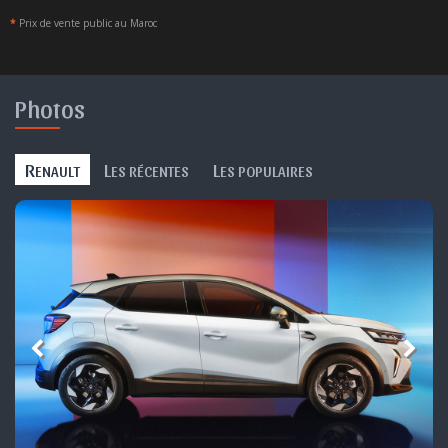
*
Prix de vente public au Maroc
Photos
R
L
L
ENAULT
ES RÉCENTES
ES POPULAIRES