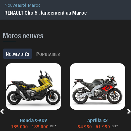
Nouveauté Maroc
RENAULT Clio 6 : lancement au Maroc
Motos neuves
N
P
OUVEAUTÉS
OPULAIRES
Honda X-ADV
Aprilia RS
185.000 - 185.000
54.950 - 61.950
DH *
DH *