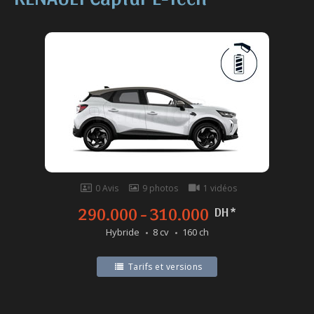
0 Avis
9 photos
1 vidéos
290.000 - 310.000
DH *
Hybride
8 cv
160 ch
Tarifs et versions