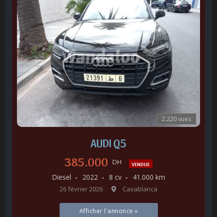
2.220 vues
AUDI Q5
385.000
DH
VENDUE
Diesel
2022
8 cv
41.000 km
26 février 2026
Casablanca
Afficher l'annonce »