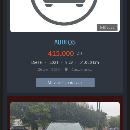
643 vues
AUDI Q5
415.000
DH
Diesel
2021
8 cv
51.000 km
26 avril 2026
Casablanca
Afficher l'annonce »