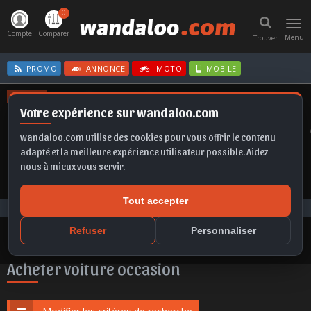
0
Toggl
navig
Compte
Comparer
Menu
Trouver
PROMO
ANNONCE
MOTO
MOBILE
OFFRES
Votre expérience sur wandaloo.com
OR
TAIGO
FABIA
SCALA
GRANDLAND
CLIO E-TECH
wandaloo.com utilise des cookies pour vous offrir le contenu
adapté et la meilleure expérience utilisateur possible. Aidez-
nous à mieux vous servir.
Tout accepter
Voiture Occasion Maroc
Acheter Audi occasion au Maroc
Refuser
Personnaliser
Acheter voiture occasion