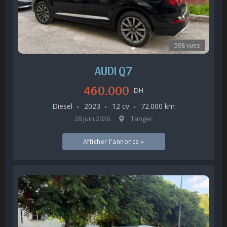
598 vues
AUDI Q7
460.000
DH
Diesel
2023
12 cv
72.000 km
28 juin 2026
Tanger
Afficher l'annonce »