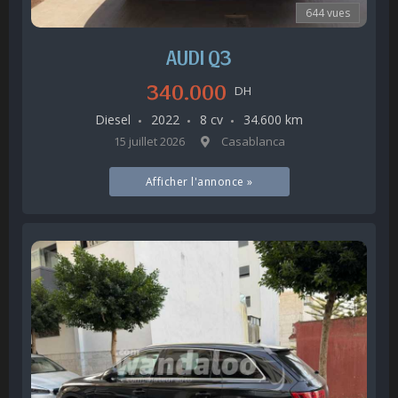
644 vues
AUDI Q3
340.000
DH
Diesel
2022
8 cv
34.600 km
15 juillet 2026
Casablanca
Afficher l'annonce »