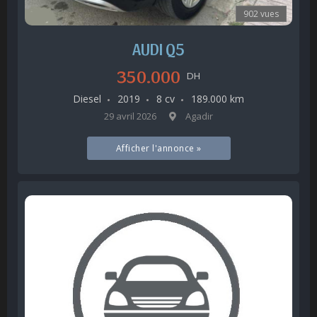
902 vues
AUDI Q5
350.000
DH
Diesel
2019
8 cv
189.000 km
29 avril 2026
Agadir
Afficher l'annonce »