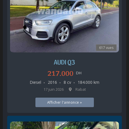
617 vues
AUDI Q3
217.000
DH
Diesel
2016
8 cv
184.000 km
17 juin 2026
Rabat
Afficher l'annonce »