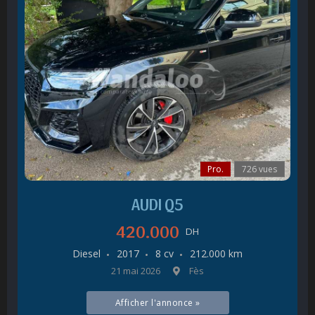
Pro.
726 vues
AUDI Q5
420.000
DH
Diesel
2017
8 cv
212.000 km
21 mai 2026
Fès
Afficher l'annonce »