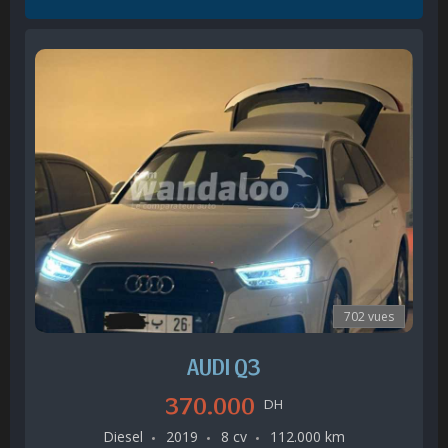
702 vues
AUDI Q3
370.000
DH
Diesel
2019
8 cv
112.000 km