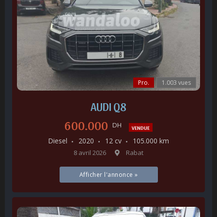
Pro.
1.003 vues
AUDI Q8
600.000
DH
VENDUE
Diesel
2020
12 cv
105.000 km
8 avril 2026
Rabat
Afficher l'annonce »