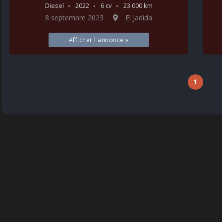
Diesel
2022
6 cv
23.000 km
8 septembre 2023
El Jadida
Afficher l'annonce »
1