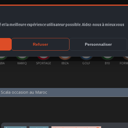
 et la meilleure expérience utilisateur possible. Aidez-nous à mieux vous
*
EUR
PROMO
COTE
FORUM
VIDÉO
ACTU
MA
Refuser
Personnaliser
BIA
KAMIQ
SPORTAGE
IBIZA
GOLF
B10
FORM
Scala occasion au Maroc