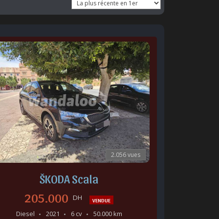
2.056 vues
ŠKODA Scala
205.000
DH
VENDUE
Diesel
2021
6 cv
50.000 km