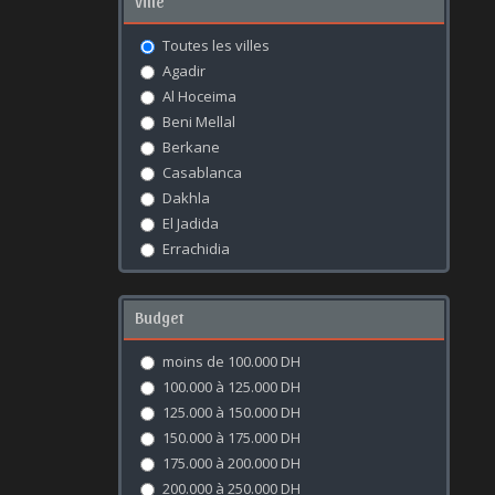
Ville
Toutes les villes
Agadir
Al Hoceima
Beni Mellal
Berkane
Casablanca
Dakhla
El Jadida
Errachidia
Essaouira
Fès
Budget
Kénitra
Khouribga
moins de 100.000 DH
Laâyoune
100.000 à 125.000 DH
Marrakech
125.000 à 150.000 DH
Meknès
150.000 à 175.000 DH
Mohammédia
175.000 à 200.000 DH
Nador
200.000 à 250.000 DH