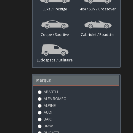
Luxe / Prestige
4x4 / SUV / Crossover
Coupé / Sportive
Cabriolet / Roadster
Ludospace / Utilitaire
Marque
ABARTH
ALFA ROMEO
ALPINE
AUDI
BAIC
BMW
BUGATTI