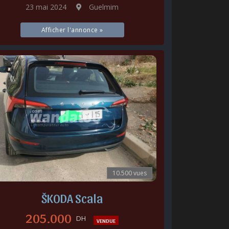
23 mai 2024
Guelmim
Afficher l'annonce »
10.500 vues
ŠKODA Scala
205.000
DH
VENDUE