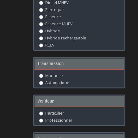
Diesel MHEV
FIAT
Electrique
FORD
Essence
GAC
Essence MHEV
GEELY
Hybride
GENESIS
Hybride rechargeable
GWM
REEV
HONDA
HYUNDAI
ICAUR
Transmission
INFINITI
ISUZU
Manuelle
JAC
Automatique
JAECOO
JAGUAR
Vendeur
JEEP
JETOUR
Particulier
KGM
Professionnel
KIA
LAMBORGHINI