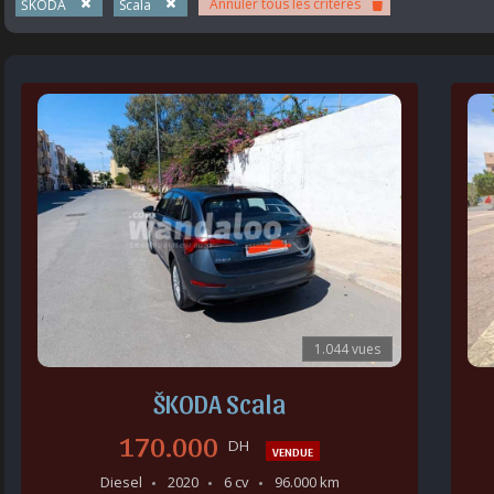
Annuler tous les critères
ŠKODA
Scala
1.044 vues
ŠKODA Scala
170.000
DH
VENDUE
Diesel
2020
6 cv
96.000 km