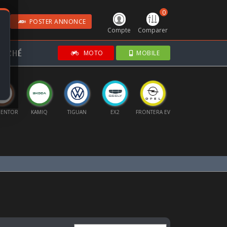
0
POSTER ANNONCE
Compte
Comparer
RCHÉ
MOTO
MOBILE
ENTOR
KAMIQ
TIGUAN
EX2
FRONTERA EV
CORSA
MO