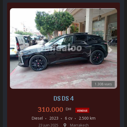
1.308 vues
DS DS 4
310.000
DH
VENDUE
Diesel
2023
6 cv
2.500 km
23 juin 2025
Marrakech