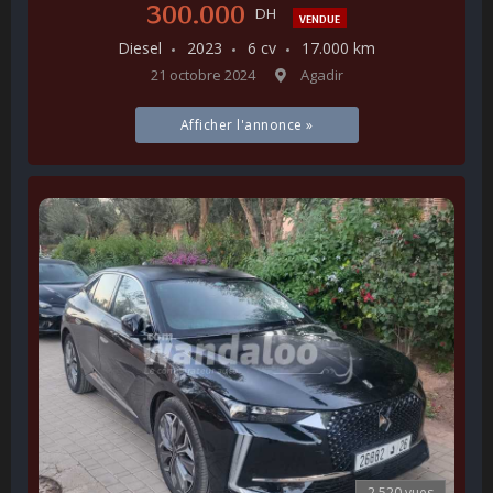
300.000
DH
VENDUE
Diesel
2023
6 cv
17.000 km
21 octobre 2024
Agadir
Afficher l'annonce »
2.520 vues