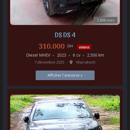
2.888 vues
DS DS 4
310.000
DH
VENDUE
Diesel MHEV
2023
6 cv
2.500 km
7 décembre 2025
Marrakech
Afficher l'annonce »