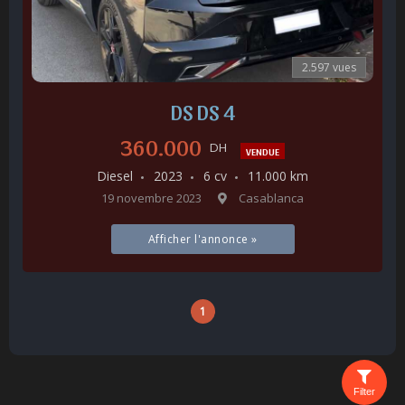
2.597 vues
DS DS 4
360.000
DH
VENDUE
Diesel
2023
6 cv
11.000 km
19 novembre 2023
Casablanca
Afficher l'annonce »
1
Filter