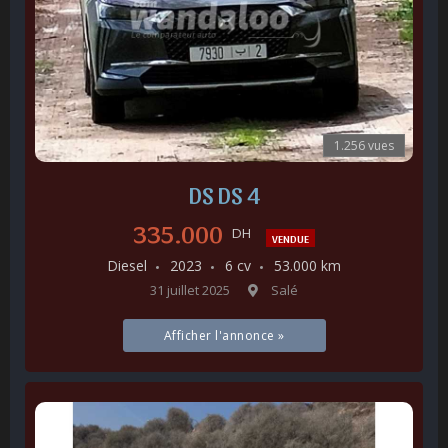
1.256 vues
DS DS 4
335.000
DH
VENDUE
Diesel
2023
6 cv
53.000 km
31 juillet 2025
Salé
Afficher l'annonce »