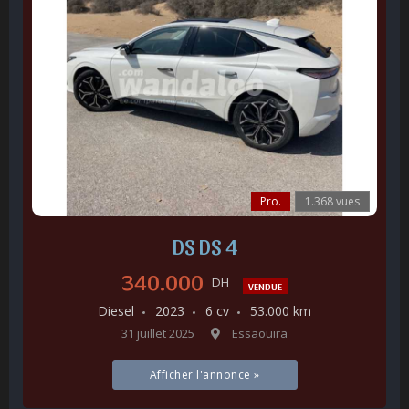
Pro.
1.368 vues
DS DS 4
340.000
DH
VENDUE
Diesel
2023
6 cv
53.000 km
31 juillet 2025
Essaouira
Afficher l'annonce »