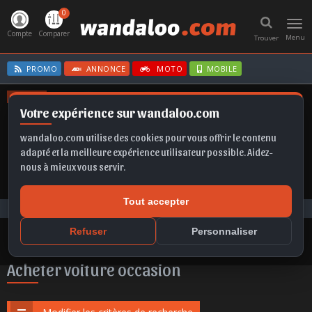
0
Toggl
navig
Compte
Comparer
Menu
Trouver
PROMO
ANNONCE
MOTO
MOBILE
OFFRES
Votre expérience sur wandaloo.com
TAIGO
FABIA
FRONTERA EV
FORMENTOR
GRANDLAND
wandaloo.com utilise des cookies pour vous offrir le contenu
adapté et la meilleure expérience utilisateur possible. Aidez-
nous à mieux vous servir.
Tout accepter
Voiture Occasion Maroc
Acheter DS DS 4 occasion au Maroc
Refuser
Personnaliser
Acheter voiture occasion