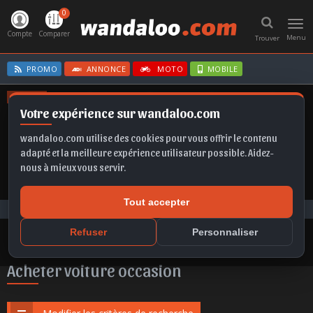
0
Toggl
navig
Compte
Comparer
Menu
Trouver
PROMO
ANNONCE
MOTO
MOBILE
OFFRES
Votre expérience sur wandaloo.com
FRONTERA
KAMIQ
A6
Q5
T-ROC
wandaloo.com utilise des cookies pour vous offrir le contenu
adapté et la meilleure expérience utilisateur possible. Aidez-
nous à mieux vous servir.
Tout accepter
Voiture Occasion Maroc
Acheter Cupra Leon occasion au Maroc
Refuser
Personnaliser
Acheter voiture occasion