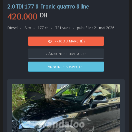
2.0 TDI 177 S-Tronic quattro S line
420.000
DH
Diesel
8 cv
177 ch
731 vues
publié le : 21 mai 2026
PRIX DU MARCHÉ ?
«
ANNONCES SIMILAIRES
ANNONCE SUSPECTE !