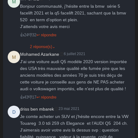
M
Bonjour communauté, j'hésite entre la bmw  série 5 
facelift 2021 et la q5 facelift 2021, sachant que la bmw 
520  en term d'option et plein. 

J'attends votre avis merci
👍
24
👎
32
↩ répondre
2 réponse(s)
⌄
👏
Mohamed Azarkane
6 juillet 2021
M
J'ai une voiture audi Q5 modèle 2020 version importée 
des USA très mauvaise qualité elle fumée pire que les 
anciens modèles des années 70 je suis très déçu de 
cette voiture je conseille aux gens de NE PAS acheter 
audi o volkswagen importés, elle n'est plus de qualité !
👍
43
👎
17
↩ répondre
👏
driss ben mbarek
23 mai 2021
D
Je comte acheter un SUV et j'hésite encore entre la VW 
Touareg  3.0 tdi 259 ch Elegance  et l'AUDI Q5  204 ch.

J'aimerais avoir votre avis là dessus svp : question 
fiabilité, puissance , valeur à la revente, coût de 