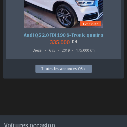
1.285 vues
Audi Q5 2.0 TDI 190 S-Tronic quattro
335.000
DH
Diesel
6 cv
2019
175.000 km
Toutes les annonces Q5 »
Voitures occasion