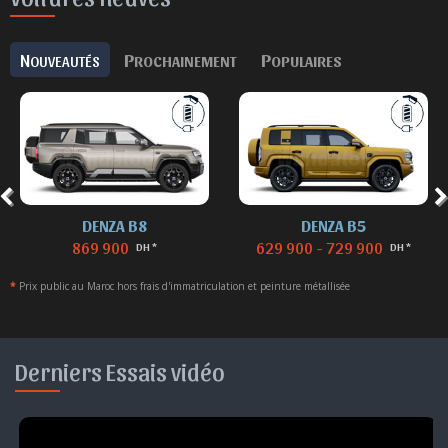
N
P
P
OUVEAUTÉS
ROCHAINEMENT
OPULAIRES
DENZA B8
DENZA B5
869 900
629 900 - 729 900
DH *
DH *
*
Prix public au Maroc hors frais d'immatriculation et peinture métallisée
Derniers Essais vidéo