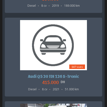
Diesel
8 cv
2019
189.000 km
647 vues
Audi Q5 30 TDI 136 S-Tronic
415.000
DH
Diesel
8 cv
2021
51.000 km