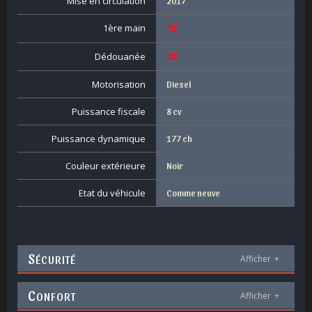
Mise en circulation
2017
1ère main
Dédouanée
Motorisation
Diesel
Puissance fiscale
8 cv
Puissance dynamique
177 ch
Couleur extérieure
Noir
Etat du véhicule
Comme neuve
S
ÉCURITÉ
Afficher
+
C
ONFORT
Afficher
+