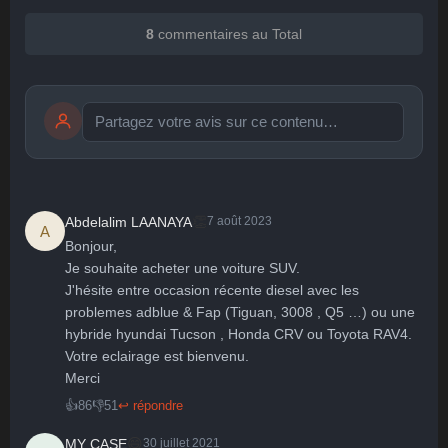
8
commentaires au Total
Publier
publication immédiate
👏
Abdelalim LAANAYA
7 août 2023
A
Bonjour,

Je souhaite acheter une voiture SUV.

🤩
👏
😄
🙂
😐
J'hésite entre occasion récente diesel avec les 
Parfait
Bravo
Réjoui
Content
Indifférent
😮
😞
😠
😨
problemes adblue & Fap (Tiguan, 3008 , Q5 …) ou une  
Surpris
Déçu
Enervé
Effrayé
hybride hyundai Tucson , Honda CRV ou Toyota RAV4.

Votre eclairage est bienvenu.

Merci
👍
86
👎
51
↩ répondre
😄
MY CASE
30 juillet 2021