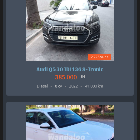
2.225 vues
Audi Q5 30 TDI 136 S-Tronic
385.000
DH
Diesel
8 cv
2022
41.000 km