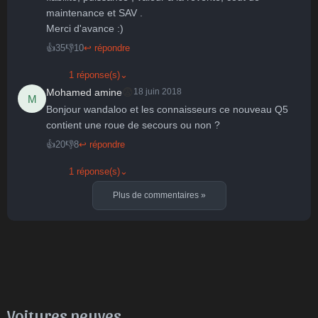
maintenance et SAV .

Merci d'avance :)
👍
35
👎
10
↩ répondre
1 réponse(s)
⌄
😨
Mohamed amine
18 juin 2018
M
Bonjour wandaloo et les connaisseurs ce nouveau Q5 
contient une roue de secours ou non ? 
👍
20
👎
8
↩ répondre
1 réponse(s)
⌄
Plus de commentaires
»
Voitures neuves