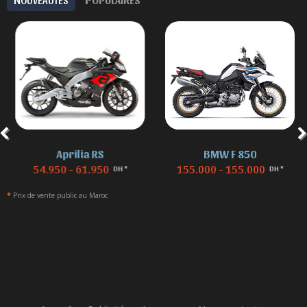
Aprilia RS
BMW F 850
54.950 - 61.950
155.000 - 155.000
DH *
DH *
*
Prix de vente public au Maroc