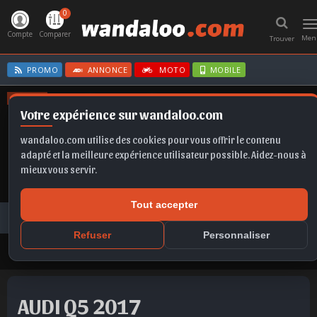
0
T
n
Compte
Comparer
Men
Trouver
PROMO
ANNONCE
MOTO
MOBILE
OFFRES
Votre expérience sur wandaloo.com
FABIA
MOKKA
CORSA
EX2
T-ROC
wandaloo.com utilise des cookies pour vous offrir le contenu
adapté et la meilleure expérience utilisateur possible. Aidez-nous à
mieux vous servir.
Tout accepter
Voiture Occasion Maroc
Toutes les annonces
AUDI
Q5
AUDI Q5 2017 Diesel Occasion Fès Maroc
Refuser
Personnaliser
AUDI Q5 2017