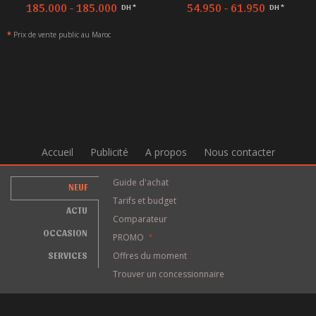
54.950 - 61.950
155.000 - 155.000
DH *
DH *
*
Prix de vente public au Maroc
Accueil
Publicité
A propos
Nous contacter
Guide d'achat
NEUF
Tarifs et budget
ACTU
Comparateur
OCCASION
PROMO
*
SERVICES
Offres du moment
Trouver un concessionnaire