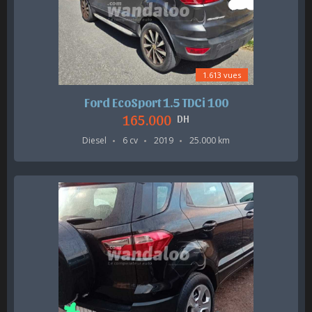
1.613 vues
Ford EcoSport 1.5 TDCi 100
165.000
DH
Diesel
6 cv
2019
25.000 km