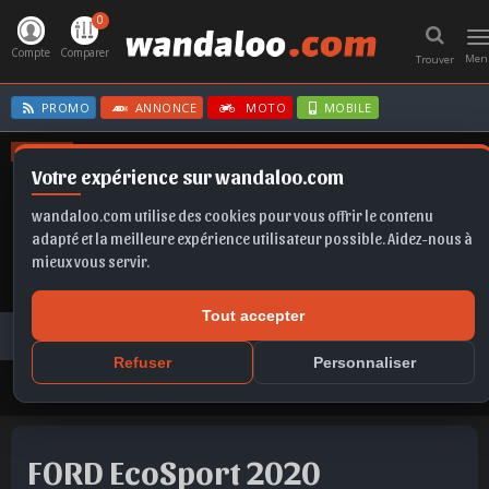
0
T
n
Compte
Comparer
Men
Trouver
PROMO
ANNONCE
MOTO
MOBILE
OFFRES
Votre expérience sur wandaloo.com
FRONTERA
FORMENTOR
CORSA BVA
A6
FRONTERA EV
wandaloo.com utilise des cookies pour vous offrir le contenu
adapté et la meilleure expérience utilisateur possible. Aidez-nous à
mieux vous servir.
Tout accepter
Voiture Occasion Maroc
Toutes les annonces
FORD
EcoSport
FORD EcoSport 2020 Diesel Occasion Berrechid Maroc
Refuser
Personnaliser
FORD EcoSport 2020