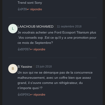
🤩
👏
😄
🙂
😐
Trend sont Sony 
Parfait
Bravo
Réjoui
Content
Indifférent
👍
9
👎
8
↩ répondre
😮
😞
😠
😨
Surpris
Déçu
Enervé
Effrayé
👏
LAACHOUB MOHAMED
11 septembre 2018
L
Je voudrais acheter une Ford Ecosport Titanium plus 
.Vos conseils svp .Est ce qu'il y a une promotion pour 
ce mois de Septembre?
👍
80
👎
87
↩ répondre
😞
B.Yassine
23 juin 2018
B
Un suv qui ne se démarque pas de la concurrence 
malheureusement, avec un coffre bien que assez 
grand, il s'ouvre comme un réfrigérateur, du 
n'importe quoi !?
👍
59
👎
41
↩ répondre