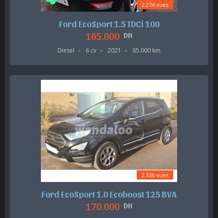
2.274 vues
Ford EcoSport 1.5 TDCi 100
165.000
DH
Diesel
6 cv
2021
65.000 km
2.336 vues
Ford EcoSport 1.0 Ecoboost 125 BVA
170.000
DH