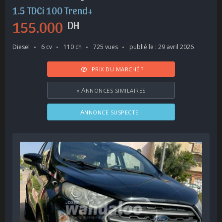
1.5 TDCi 100 Trend+
155.000
DH
Diesel
6 cv
110 ch
725 vues
publié le : 29 avril 2026
PRIX DU MARCHÉ ?
«
ANNONCES SIMILAIRES
ANNONCE SUSPECTE !