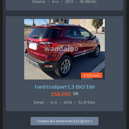
Essence
6 cv
2019
45.000 km
2.122 vues
Ford EcoSport 1.5 TDCi 100
168.000
DH
Diesel
6 cv
2018
52.474 km
Toutes les annonces EcoSport »