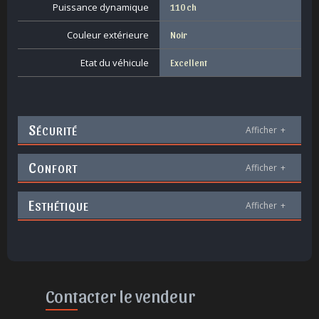
Puissance dynamique
110 ch
Couleur extérieure
Noir
Etat du véhicule
Excellent
S
ÉCURITÉ
Afficher
+
C
ONFORT
Afficher
+
E
STHÉTIQUE
Afficher
+
Contacter le vendeur