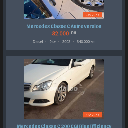
935 vues
Mercedes Classe C Autre version
82.000
DH
Diesel
9 cv
2002
340.000 km
852 vues
Mercedes Classe C 200 CGI BlueEfficiency