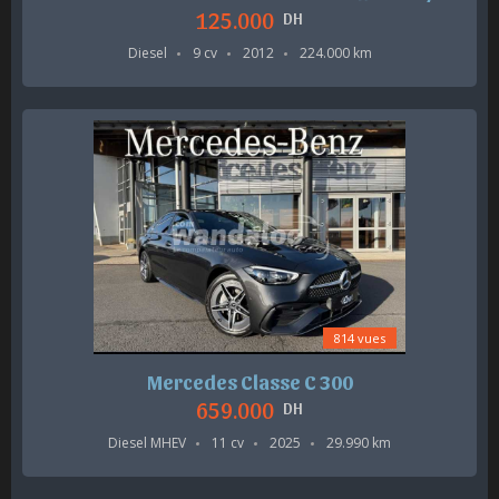
125.000
DH
Diesel
9 cv
2012
224.000 km
814 vues
Mercedes Classe C 300
659.000
DH
Diesel MHEV
11 cv
2025
29.990 km