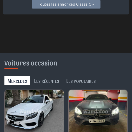
Toutes les annonces Classe C »
Voitures occasion
M
L
L
ERCEDES
ES RÉCENTES
ES POPULAIRES