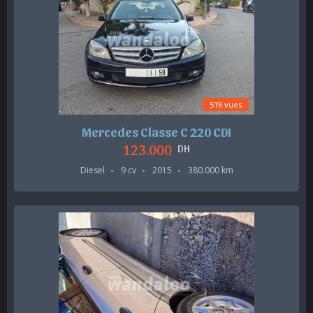
519 vues
Mercedes Classe C 220 CDI
123.000
DH
Diesel
9 cv
2015
380.000 km