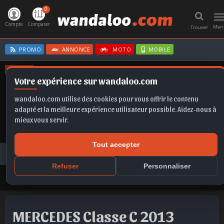
0
T
n
Compte
Comparer
Men
Trouver
PROMO
ANNONCE
MOTO
MOBILE
OFFRES
Votre expérience sur wandaloo.com
FRONTERA EV
CLIO E-TECH
KAMIQ
FORMENTOR
C3
wandaloo.com utilise des cookies pour vous offrir le contenu
adapté et la meilleure expérience utilisateur possible. Aidez-nous à
mieux vous servir.
Tout accepter
Voiture Occasion Maroc
Toutes les annonces
MERCEDES
Classe C
MERCEDES Classe C 2013 Diesel Occasion Casablanca Maroc
Refuser
Personnaliser
MERCEDES Classe C 2013