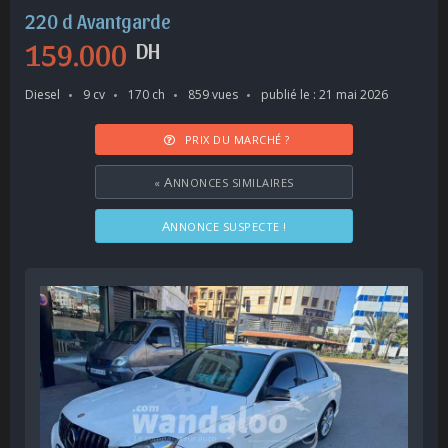
220 d Avantgarde
159.000
DH
Diesel
9 cv
170 ch
859 vues
publié le : 21 mai 2026
PRIX DU MARCHÉ ?
«
ANNONCES SIMILAIRES
ANNONCE SUSPECTE !