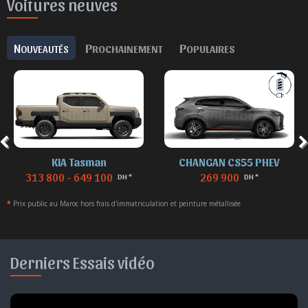
Voitures neuves
N
P
P
OUVEAUTÉS
ROCHAINEMENT
OPULAIRES
KIA Tasman
CHANGAN CS55 PHEV
313 800 - 649 100
269 900
DH *
DH *
*
Prix public au Maroc hors frais d'immatriculation et peinture métallisée
Derniers Essais vidéo