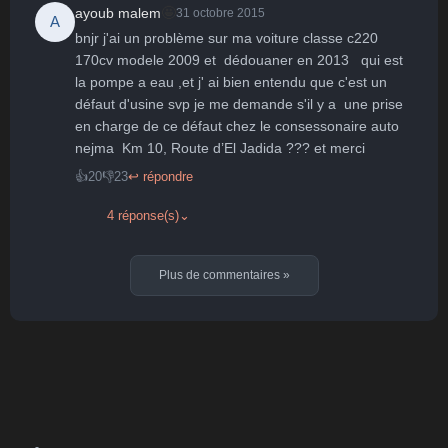
🤩
ayoub malem
31 octobre 2015
A
bnjr j'ai un problème sur ma voiture classe c220 
170cv modele 2009 et  dédouaner en 2013   qui est 
la pompe a eau ,et j' ai bien entendu que c'est un 
défaut d'usine svp je me demande s'il y a  une prise 
en charge de ce défaut chez le consessonaire auto 
nejma  Km 10, Route d’El Jadida ??? et merci
👍
20
👎
23
↩ répondre
4 réponse(s)
⌄
Plus de commentaires
»