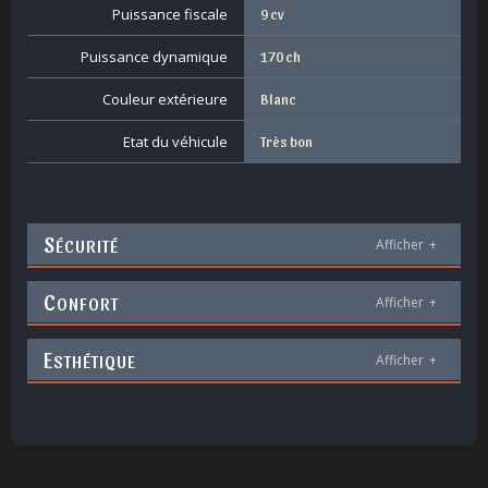
Puissance fiscale
9 cv
Puissance dynamique
170 ch
Couleur extérieure
Blanc
Etat du véhicule
Très bon
S
ÉCURITÉ
Afficher
+
C
ONFORT
Afficher
+
E
STHÉTIQUE
Afficher
+