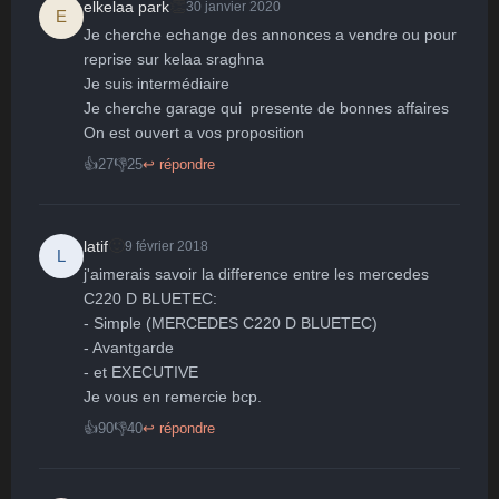
👏
elkelaa park
30 janvier 2020
E
Je cherche echange des annonces a vendre ou pour 
🤩
👏
😄
🙂
😐
reprise sur kelaa sraghna 

Je suis intermédiaire

Parfait
Bravo
Réjoui
Content
Indifférent
😮
😞
😠
😨
Je cherche garage qui  presente de bonnes affaires 

Surpris
Déçu
Enervé
Effrayé
On est ouvert a vos proposition
👍
27
👎
25
↩ répondre
🙂
latif
9 février 2018
L
j'aimerais savoir la difference entre les mercedes 
C220 D BLUETEC:

- Simple (MERCEDES C220 D BLUETEC)

- Avantgarde

- et EXECUTIVE

Je vous en remercie bcp.
👍
90
👎
40
↩ répondre