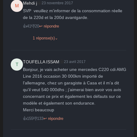
🤩
Mehdi j
23 novembre 2017
M
SVP  veuillez m'informer de la consommation réelle 
de la 220d et la 200d avantgarde.
👍
41
👎
20
↩ répondre
1 réponse(s)
⌄
🤩
TOUFELLA ISSAM
23 avril 2017
T
Bonjour, je vais acheter une mercedes C220 cdi AMG 
Line 2016 occasion 30 000km importé de 
l'allemagne, chez un garagiste à Casa et il m'a dit 
qu'il veut 540 000dhs ; j'aimerai bien avoir vos avis 
concernant ce prix et également les défauts sur ce 
modèle et également son endurance.

Merci beaucoup
👍
155
👎
133
↩ répondre