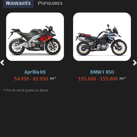
N
P
OUVEAUTÉS
OPULAIRES
Aprilia RS
BMW F 850
54.950 - 61.950
155.000 - 155.000
DH *
DH *
*
Prix de vente public au Maroc