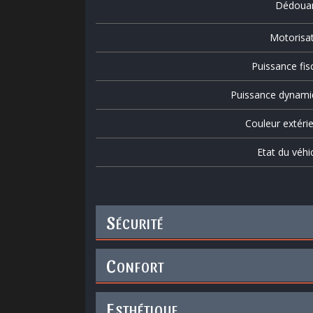
Dédoua
Motorisa
Puissance fis
Puissance dynami
Couleur extéri
Etat du véhi
S
ÉCURITÉ
C
ONFORT
E
STHÉTIQUE