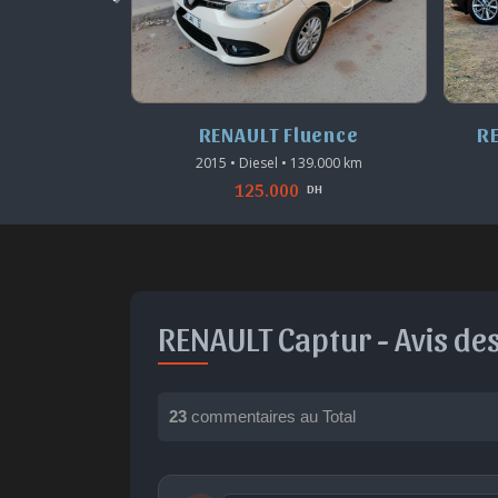
égane
RENAULT Fluence
R
1.500 km
2015 • Diesel • 139.000 km
125.000
DH
DH
RENAULT Captur -
Avis de
23
commentaires au Total