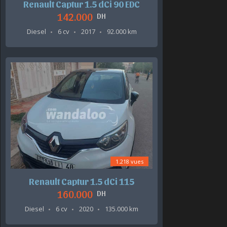
Renault Captur 1.5 dCi 90 EDC
142.000
DH
Diesel
6 cv
2017
92.000 km
1.218 vues
Renault Captur 1.5 dCi 115
160.000
DH
Diesel
6 cv
2020
135.000 km