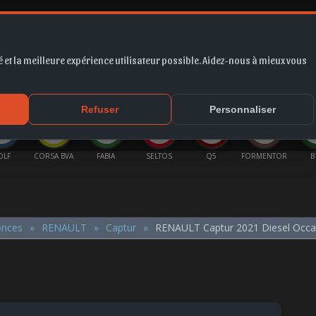
 et la meilleure expérience utilisateur possible. Aidez-nous à mieux vous
*
EUR
PROMO
COTE
FORUM
VIDÉO
ACTU
MA
Refuser
Personnaliser
OLF
CORSA BVA
FABIA
SELTOS
Q5
FORMENTOR
B
onces
RENAULT
Captur
RENAULT Captur 2021 Diesel Occa