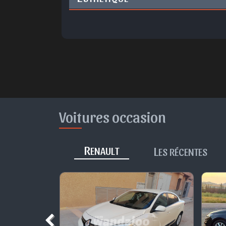
Voitures occasion
R
L
ENAULT
ES RÉCENTES