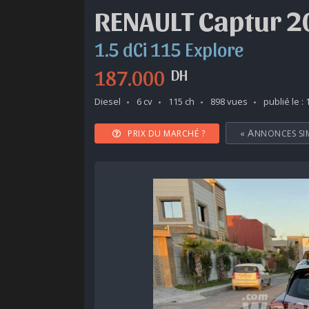
RENAULT Captur 
1.5 dCi 115 Explore
187.000
DH
Diesel
6 cv
115 ch
898 vues
publié le :
PRIX DU MARCHÉ ?
«
ANNONCES SI