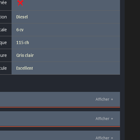
née
tion
Diesel
cale
6 cv
que
115 ch
eure
Gris clair
cule
Excellent
Afficher
+
Afficher
+
Afficher
+