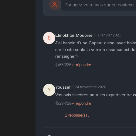
publication immédiate
🤩
👏
😄

😞
Elmokhtar Moubine
7 janvier 2021
E
Parfait
Bravo
Réjoui
Cont
J'ai besoin d'une Captur  diesel avec boite
sur le site seule la version essence est d
renseigner?
👍
63
👎
36
↩ répondre
👏
Youssef
24 novembre 2020
Y
Vos avis sincères pour les experts entre
👍
29
👎
29
↩ répondre
1 réponse(s)
⌄