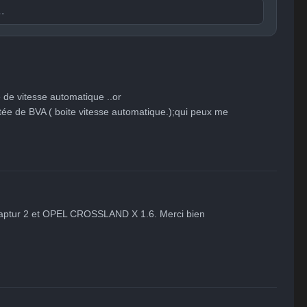
Publier

😐
😮
😞
😠
😨
ent
Indifférent
Surpris
Déçu
Enervé
Effrayé
 de vitesse automatique ..or 

otée de BVA ( boite vitesse automatique.);qui peux me 
 captur 2 et OPEL CROSSLAND X 1.6. Merci bien