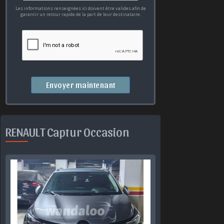
Les informations renseignées ici doivent être valides afin de
garantir un retour rapide de la part de leur destinataire.
Envoyer maintenant
RENAULT Captur Occasion