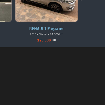
RENAULT Mégane
RENA
2016 • Diesel • 84.500 km
2017 • 
125.000
DH