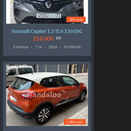
593 vues
Renault Captur 1.3 TCe 130 EDC
210.000
DH
Essence
7 cv
2024
10.000 km
1.404 vues