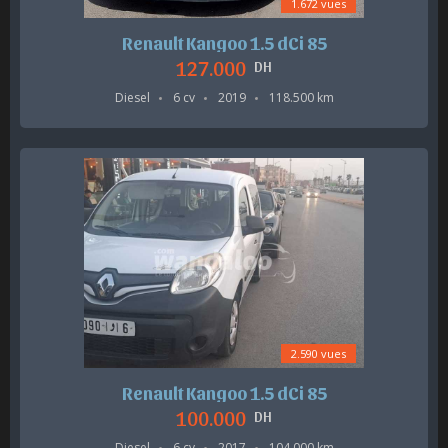
1.672 vues
Renault Kangoo 1.5 dCi 85
127.000
DH
Diesel
6 cv
2019
118.500 km
2.590 vues
Renault Kangoo 1.5 dCi 85
100.000
DH
Diesel
6 cv
2017
104.000 km