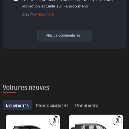
promotion actuelle sur kangoo.merci
👍
12
👎
6
↩ répondre
Plus de commentaires
»
Voitures neuves
N
P
P
OUVEAUTÉS
ROCHAINEMENT
OPULAIRES