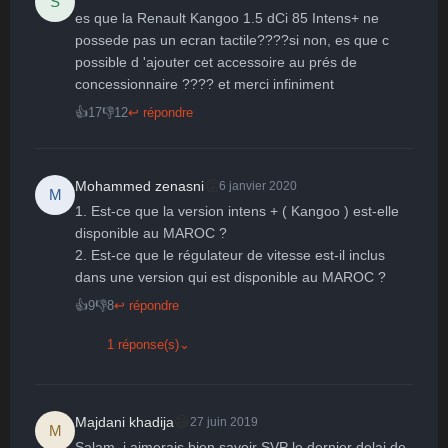
S
es que la Renault Kangoo 1.5 dCi 85 Intens+ ne 
possede pas un ecran tactile????si non, es que c 
possible d 'ajouter cet accessoire au prés de 
👍
17
👎
12
↩ répondre
👏
Mohammed zenasni
6 janvier 2020
M
1. Est-ce que la version intens + ( Kangoo ) est-elle 
disponible au MAROC ?

2. Est-ce que le régulateur de vitesse est-il inclus 
dans une version qui est disponible au MAROC ?
👍
9
👎
8
↩ répondre
1 réponse(s)
⌄
😄
Majdani khadija
27 juin 2019
M
Salam..j aimerais bien savoir SVP le dernier delai de 