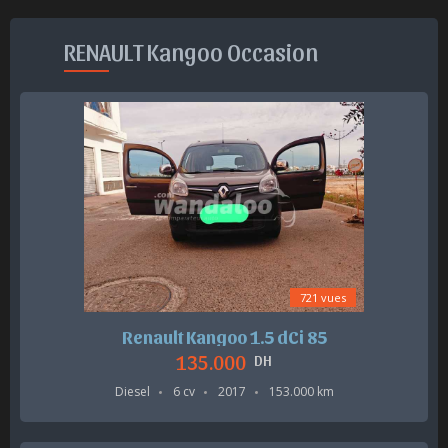
RENAULT Kangoo Occasion
721 vues
Renault Kangoo 1.5 dCi 85
135.000
DH
Diesel
6 cv
2017
153.000 km