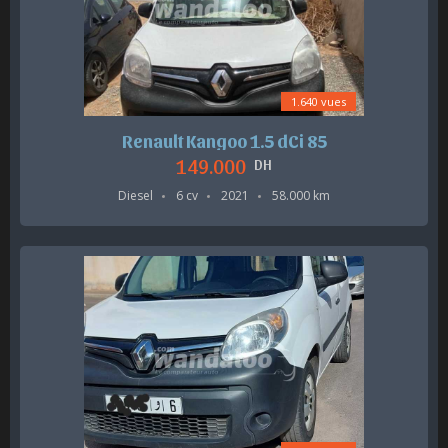
1.640 vues
Renault Kangoo 1.5 dCi 85
149.000
DH
Diesel
6 cv
2021
58.000 km