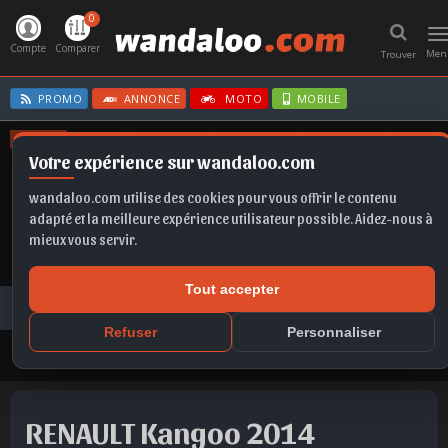
0
T
n
Compte
Comparer
Men
Trouver
PROMO
ANNONCE
MOTO
MOBILE
OFFRES
Votre expérience sur wandaloo.com
SELTOS
CORSA
KAMIQ
SCALA
CLIO E-TECH
wandaloo.com utilise des cookies pour vous offrir le contenu
adapté et la meilleure expérience utilisateur possible. Aidez-nous à
mieux vous servir.
Tout accepter
Voiture Occasion Maroc
Toutes les annonces
RENAULT
Kangoo
RENAULT Kangoo 2014 Diesel Occasion Benslimane Maroc
Refuser
Personnaliser
RENAULT Kangoo 2014