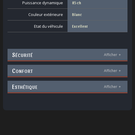
Puissance dynamique
85 ch
Couleur extérieure
Blanc
Etat du véhicule
Excellent
S
ÉCURITÉ
Afficher
+
C
ONFORT
Afficher
+
E
STHÉTIQUE
Afficher
+