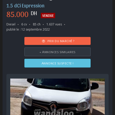
1.5 dCi Expression
85.000
DH
VENDUE
Diesel
6 cv
85 ch
1.637 vues
publié le : 12 septembre 2022
PRIX DU MARCHÉ ?
«
ANNONCES SIMILAIRES
ANNONCE SUSPECTE !