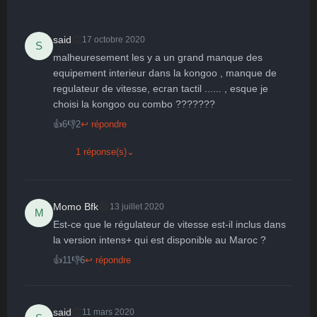
👏
said
17 octobre 2020
S
malheuresement les y a un grand manque des 
🤩
👏
😄
🙂
😐
equipement interieur dans la kongoo , manque de 
regulateur de vitesse, ecran tactil ...... , esque je 
Parfait
Bravo
Réjoui
Content
Indifférent
😮
😞
😠
😨
choisi la kongoo ou combo ???????
Surpris
Déçu
Enervé
Effrayé
👍
6
👎
2
↩ répondre
1 réponse(s)
⌄
😄
Momo Bfk
13 juillet 2020
M
Est-ce que le régulateur de vitesse est-il inclus dans 
la version intens+ qui est disponible au Maroc ?
👍
11
👎
6
↩ répondre
👏
said
11 mars 2020