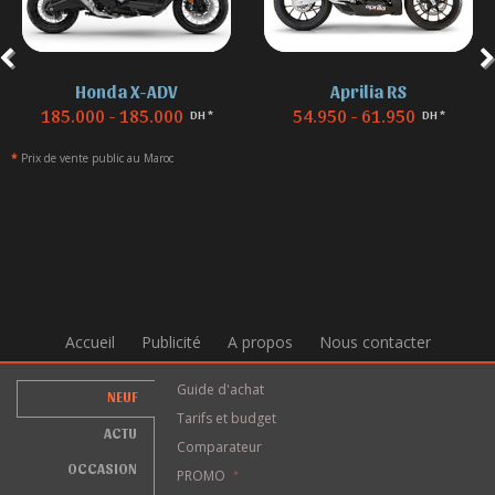
Honda X-ADV
Aprilia RS
185.000 - 185.000
54.950 - 61.950
DH *
DH *
*
Prix de vente public au Maroc
Accueil
Publicité
A propos
Nous contacter
Guide d'achat
NEUF
Tarifs et budget
ACTU
Comparateur
OCCASION
PROMO
*