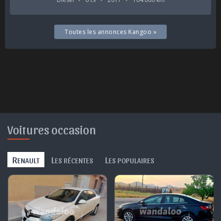
Toutes les annonces Kangoo »
Voitures occasion
R
L
L
ENAULT
ES RÉCENTES
ES POPULAIRES