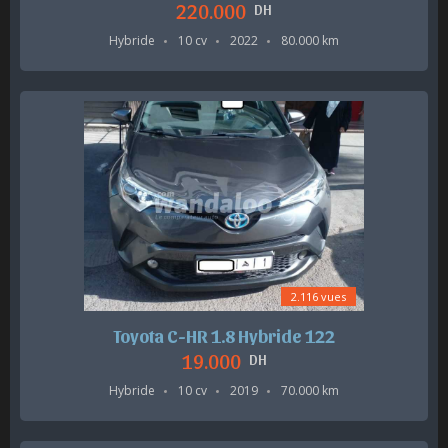
220.000
DH
Hybride
10 cv
2022
80.000 km
2.116 vues
Toyota C-HR 1.8 Hybride 122
19.000
DH
Hybride
10 cv
2019
70.000 km