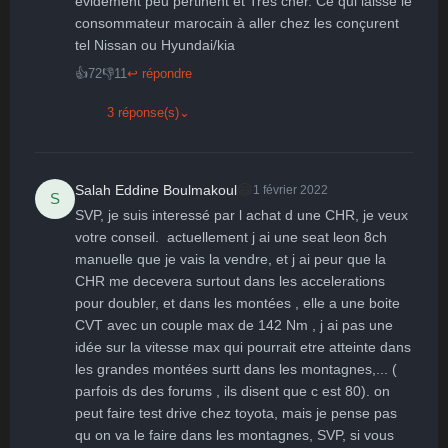
évidement peu pertinent et Très cher. Ce qui laisse le 
consommateur marocain à aller chez les conçurent 
tel Nissan ou Hyundai/kia
👍
72
👎
11
↩ répondre
3 réponse(s)
⌄
😄
Salah Eddine Boulmakoul
1 février 2022
S
SVP, je suis interessé par l achat d une CHR, je veux 
votre conseil.  actuellement j ai une seat leon 8ch 
manuelle que je vais la vendre, et j ai peur que la 
CHR me decevera surtout dans les accelerations 
pour doubler, et dans les montées , elle a une boite 
CVT avec un couple max de 142 Nm , j ai pas une 
idée sur la vitesse max qui pourrait etre atteinte dans 
les grandes montées surtt dans les montagnes,... ( 
parfois ds des forums , ils disent que c est 80). on 
peut faire test drive chez toyota, mais je pense pas 
qu on va le faire dans les montagnes, SVP, si vous 