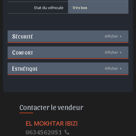
Etat du véhicule
Très bon
S
ÉCURITÉ
Afficher
+
C
ONFORT
Afficher
+
E
STHÉTIQUE
Afficher
+
Contacter le vendeur
EL MOKHTAR IBIZI
0634562051