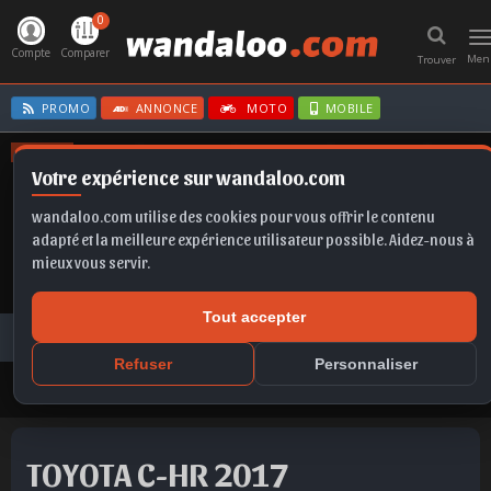
0
T
n
Compte
Comparer
Men
Trouver
PROMO
ANNONCE
MOTO
MOBILE
OFFRES
Votre expérience sur wandaloo.com
CORSA BVA
CLIO E-TECH
A6
GOLF
IBIZA
wandaloo.com utilise des cookies pour vous offrir le contenu
adapté et la meilleure expérience utilisateur possible. Aidez-nous à
mieux vous servir.
Tout accepter
Voiture Occasion Maroc
Toutes les annonces
TOYOTA
C-HR
TOYOTA C-HR 2017 Hybride Occasion Agadir Maroc
Refuser
Personnaliser
TOYOTA C-HR 2017