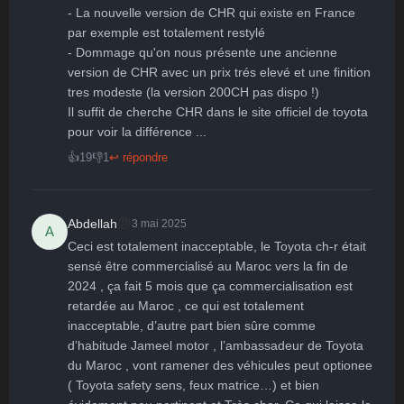
Surpris
Déçu
Enervé
Effrayé
- La nouvelle version de CHR qui existe en France 
par exemple est totalement restylé

- Dommage qu'on nous présente une ancienne 
version de CHR avec un prix trés elevé et une finition 
tres modeste (la version 200CH pas dispo !)

Il suffit de cherche CHR dans le site officiel de toyota 
pour voir la différence ...
👍
19
👎
1
↩ répondre
😠
Abdellah
3 mai 2025
A
Ceci est totalement inacceptable, le Toyota ch-r était 
sensé être commercialisé au Maroc vers la fin de 
2024 , ça fait 5 mois que ça commercialisation est 
retardée au Maroc , ce qui est totalement 
inacceptable, d’autre part bien sûre comme 
d’habitude Jameel motor , l’ambassadeur de Toyota 
du Maroc , vont ramener des véhicules peut optionee 
( Toyota safety sens, feux matrice…) et bien 