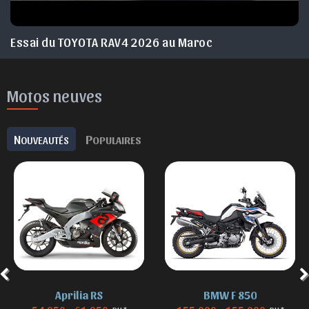
Essai du JEEP Avenger facelift 2026 Maroc
Motos neuves
N
P
OUVEAUTÉS
OPULAIRES
Aprilia RS
BMW F 850
DH *
DH *