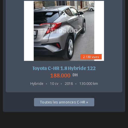
2.130 vues
Toyota C-HR 1.8 Hybride 122
188.000
DH
Hybride
10 cv
2018
130.000 km
Toutes les annonces C-HR »