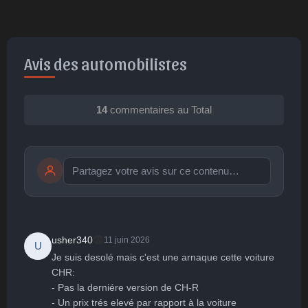
Avis des automobilistes
14
commentaires au Total
Publier
publication immédiate
😨
usher340
11 juin 2026
U
Je suis desolé mais c'est une arnaque cette voiture 
🤩
👏
😄
🙂
😐
CHR: 

- Pas la derniére version de CH-R

Parfait
Bravo
Réjoui
Content
Indifférent
😮
😞
😠
😨
- Un prix trés elevé par rapport à la voiture
