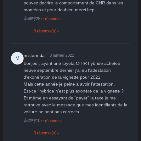
pouvez decrire le comportement de CHR dans les 
montées et pour doubler. merci bcp
👍
46
👎
28
↩ répondre
3 réponse(s)
⌄
😞
mistermda
3 janvier 2022
M
Bonjour, ayant une toyota C-HR hybride achetée 
neuve septembre dernier j'ai eu l'attestation 
d'exonération de la vignette pour 2021.

Mais cette année je peine à avoir l'attestation. 

Est-ce l'hybride n'est plus exonéré de la vignette ?

Et même en essayant de "payer" la taxe je me 
retrouve avec le message que mes identifiants de la 
voiture ne sont pas corrects.
👍
22
👎
10
↩ répondre
3 réponse(s)
⌄