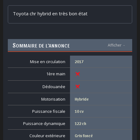
Toyota chr hybrid en très bon état
S
OMMAIRE DE L’ANNONCE
Afficher
-
Mise en circulation
2017
1ère main
Dédouanée
Motorisation
Hybride
Puissance fiscale
10 cv
Puissance dynamique
122 ch
Couleur extérieure
Gris foncé