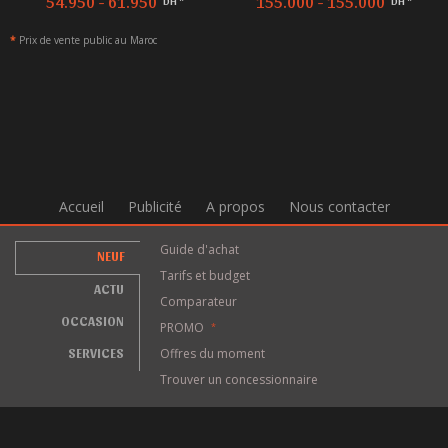
54.950 - 61.950
155.000 - 155.000
*
Prix de vente public au Maroc
Accueil
Publicité
A propos
Nous contacter
Guide d'achat
NEUF
Tarifs et budget
ACTU
Comparateur
OCCASION
PROMO
*
SERVICES
Offres du moment
Trouver un concessionnaire