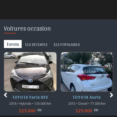
Voitures occasion
T
L
L
OYOTA
ES RÉCENTES
ES POPULAIRES
TOYOTA Yaris HEV
TOYOTA Auris
2018 • Hybride • 133.000 km
2015 • Diesel • 77.000 km
DH
DH
125.000
129.000