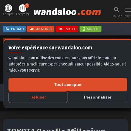
0
T
n
Compte
Comparer
Men
Trouver
PROMO
ANNONCE
MOTO
MOBILE
OFFRES
Votre expérience sur wandaloo.com
GOLF
FORMENTOR
KAMIQ
A6
FRONTERA
wandaloo.com utilise des cookies pour vous offrir le contenu
adapté et la meilleure expérience utilisateur possible. Aidez-nous à
mieux vous servir.
Tout accepter
Voiture Occasion Maroc
Toutes les annonces
TOYOTA
Corolla Millenium
Refuser
Personnaliser
TOYOTA Corolla Millenium 2010 Diesel Occasion Casablanca Maroc