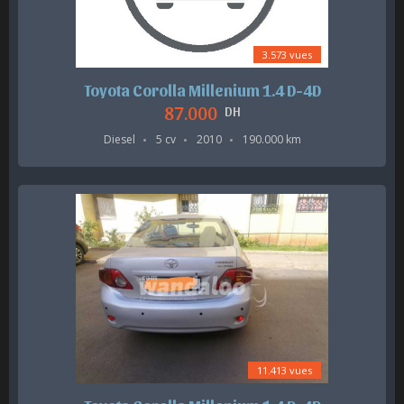
3.573 vues
Toyota Corolla Millenium 1.4 D-4D
87.000
DH
Diesel
5 cv
2010
190.000 km
11.413 vues