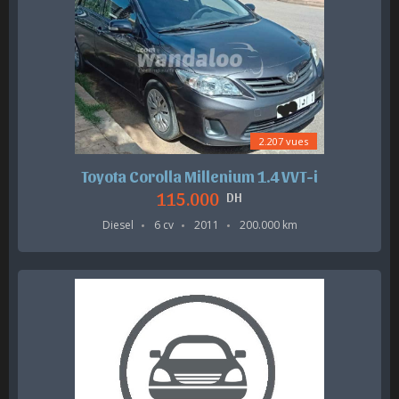
2.207 vues
Toyota Corolla Millenium 1.4 VVT-i
115.000
DH
Diesel
6 cv
2011
200.000 km