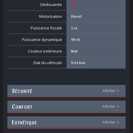
Dédouanée
Motorisation
Diesel
Puissance fiscale
5 cv
Puissance dynamique
90 ch
Couleur extérieure
Noir
Etat du véhicule
Très bon
S
ÉCURITÉ
Afficher
+
C
ONFORT
Afficher
+
E
STHÉTIQUE
Afficher
+