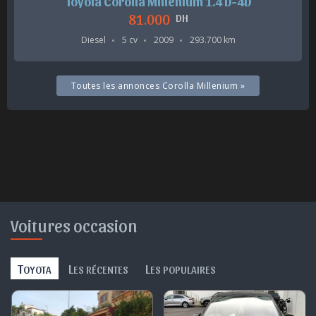
Toyota Corolla Millenium 1.4 D-4D
81.000
DH
Diesel
5 cv
2009
293.700 km
Toutes les annonces Corolla Millenium »
Voitures occasion
T
L
L
OYOTA
ES RÉCENTES
ES POPULAIRES