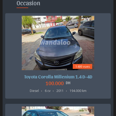
Occasion
1.600 vues
Toyota Corolla Millenium 1.4 D-4D
100.000
DH
Diesel
6 cv
2011
194.000 km