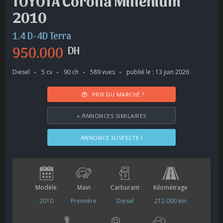
TOYOTA Corolla Millenium
2010
1.4 D-4D Terra
950.000
DH
Diesel
5 cv
90 ch
589 vues
publié le : 13 juin 2026
PRIX DU MARCHÉ ?
«
ANNONCES SIMILAIRES
ANNONCE SUSPECTE !
Modèle
Main
Carburant
Kilométrage
2010
Première
Diesel
212.000 km