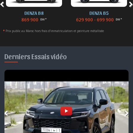
DENZA B8
DENZA B5
869 900
629 900 - 699 900
DH *
DH *
*
Prix public au Maroc hors frais d'immatriculation et peinture métallisée
Derniers Essais vidéo