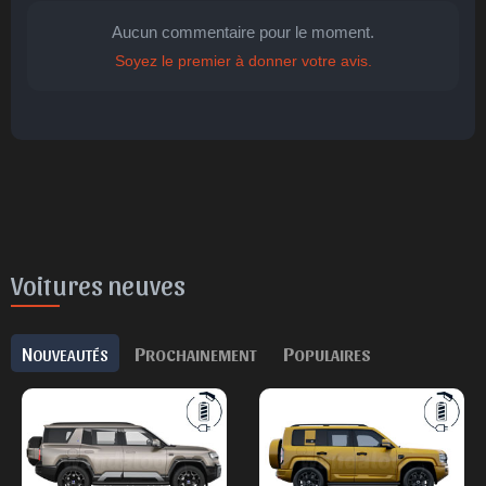
Aucun commentaire pour le moment.
Soyez le premier à donner votre avis.
🤩
👏
😄
🙂
😐
Parfait
Bravo
Réjoui
Content
Indifférent
😮
😞
😠
😨
Surpris
Déçu
Enervé
Effrayé
Voitures neuves
N
P
P
OUVEAUTÉS
ROCHAINEMENT
OPULAIRES