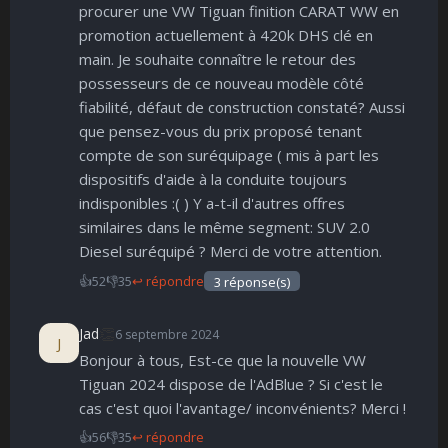
procurer une VW Tiguan finition CARAT WW en
promotion actuellement à 420k DHS clé en
main. Je souhaite connaître le retour des
possesseurs de ce nouveau modèle côté
fiabilité, défaut de construction constaté? Aussi
que pensez-vous du prix proposé tenant
compte de son suréquipage ( mis à part les
dispositifs d'aide à la conduite toujours
indisponibles :( ) Y a-t-il d'autres offres
similaires dans le même segment: SUV 2.0
Diesel suréquipé ? Merci de votre attention.
👍
52
👎
35
↩ répondre
3 réponse(s)
👏
Jad
6 septembre 2024
J
Bonjour à tous, Est-ce que la nouvelle VW
Tiguan 2024 dispose de l'AdBlue ? Si c'est le
cas c'est quoi l'avantage/ inconvénients? Merci !
👍
56
👎
35
↩ répondre