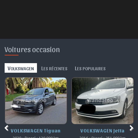
Voitures occasion
V
L
L
OLKSWAGEN
ES RÉCENTES
ES POPULAIRES
VOLKSWAGEN Jetta
VOLKSWAGEN Tiguan