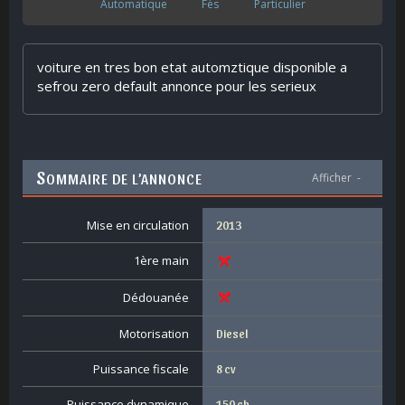
Automatique
Fès
Particulier
voiture en tres bon etat automztique disponible a
sefrou zero default annonce pour les serieux
S
OMMAIRE DE L’ANNONCE
Afficher
-
Mise en circulation
2013
1ère main
Dédouanée
Motorisation
Diesel
Puissance fiscale
8 cv
Puissance dynamique
150 ch