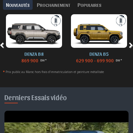
N
P
P
OUVEAUTÉS
ROCHAINEMENT
OPULAIRES
DENZA B8
DENZA B5
869 900
629 900 - 699 900
DH *
DH *
*
Prix public au Maroc hors frais d'immatriculation et peinture métallisée
Derniers Essais vidéo