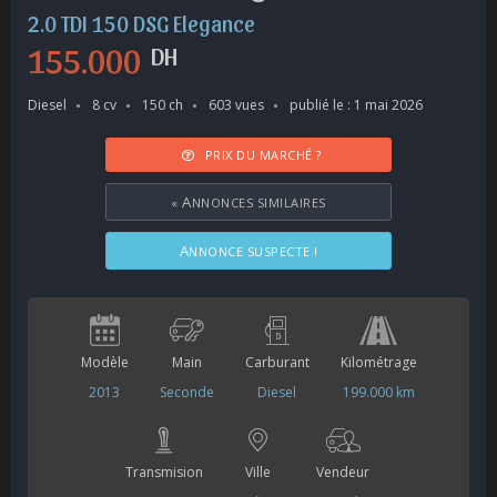
2.0 TDI 150 DSG Elegance
155.000
DH
Diesel
8 cv
150 ch
603 vues
publié le : 1 mai 2026
PRIX DU MARCHÉ ?
«
ANNONCES SIMILAIRES
ANNONCE SUSPECTE !
Modèle
Main
Carburant
Kilométrage
2013
Seconde
Diesel
199.000 km
Transmision
Ville
Vendeur