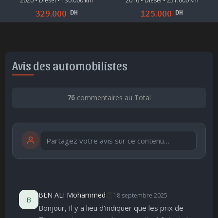
2016 • Diesel • 251.000 km
2022 • Diesel • 120.000 km
DH
DH
125.000
430.000
Avis des automobilistes
76
commentaires au Total
Publier
publication immédiate
👏
BEN ALI Mohammed
18 septembre 2025
B
Bonjour, Il y a lieu d'indiquer que les prix de
🤩
👏
😄
🙂
😐
😮
😞