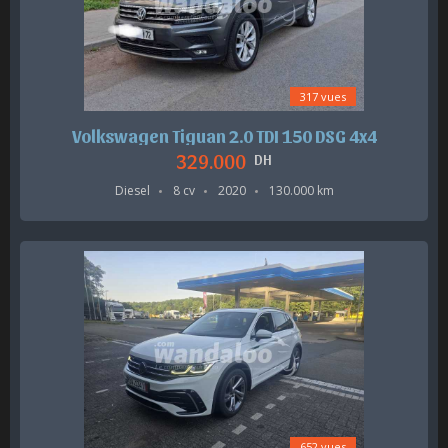
317 vues
Volkswagen Tiguan 2.0 TDI 150 DSG 4x4
329.000
DH
Diesel
8 cv
2020
130.000 km
652 vues