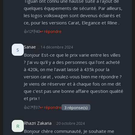
Tiguan ont connu une hausse suite à l'ajout de
Parfait
Bravo
Réjoui
Content
Indifférent
Surpris
Déçu
😠
😨
quelques équipements de sécurité. Par ailleurs,
Enervé
Effrayé
les logos volkswagen sont devenus éclairés et
ce, pour les versions Carat, Elegance et Rline .
👍
12
👎
40
↩ répondre
👏
Sanae
14 décembre 2024
S
Bonjour Est-ce que le prix varie entre les villes
? J'ai vu qu'il y a des personnes qui l'ont acheté
à 420k, on me l'avait laissé à 435k pour la
version carat , voulez-vous bien me répondre ?
Je viens de réserver et à chaque fois on me dit
que c'est pas une bonne affaire question qualité
et prix !
👍
27
👎
37
↩ répondre
3 réponse(s)
🙂
Rhazri Zakaria
20 octobre 2024
R
Bonjour chère communauté, Je souhaite me