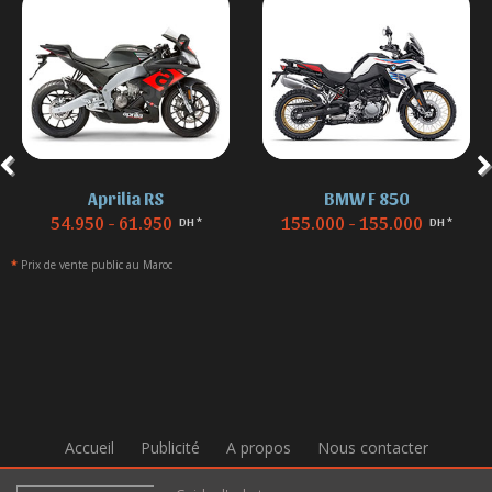
Aprilia RS
BMW F 850
54.950 - 61.950
155.000 - 155.000
DH *
DH *
*
Prix de vente public au Maroc
Accueil
Publicité
A propos
Nous contacter