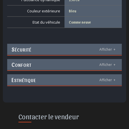
Couleur extérieure
Bleu
Etat du véhicule
Comme neuve
S
ÉCURITÉ
Afficher
+
C
ONFORT
Afficher
+
E
STHÉTIQUE
Afficher
+
Contacter le vendeur