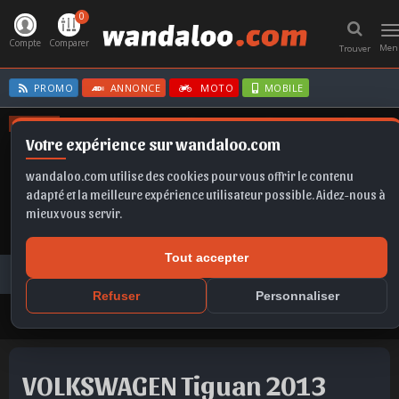
0
T
n
Compte
Comparer
Men
Trouver
PROMO
ANNONCE
MOTO
MOBILE
OFFRES
Votre expérience sur wandaloo.com
TAIGO
IBIZA
EX2
X1
FABIA
wandaloo.com utilise des cookies pour vous offrir le contenu
adapté et la meilleure expérience utilisateur possible. Aidez-nous à
mieux vous servir.
Tout accepter
Voiture Occasion Maroc
Toutes les annonces
VOLKSWAGEN
Tiguan
VOLKSWAGEN Tiguan 2013 Diesel Occasion Fès Maroc
Refuser
Personnaliser
VOLKSWAGEN Tiguan 2013