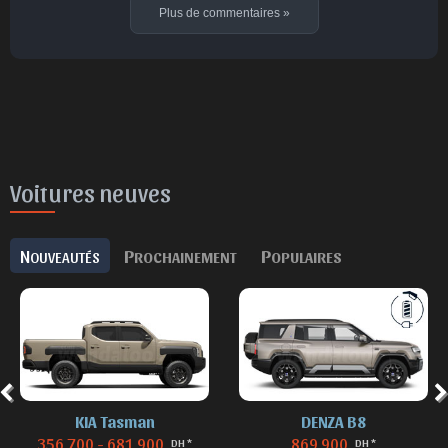
Plus de commentaires
»
Voitures neuves
N
P
P
OUVEAUTÉS
ROCHAINEMENT
OPULAIRES
KIA Tasman
DENZA B8
356 700 - 681 900
869 900
DH *
DH *