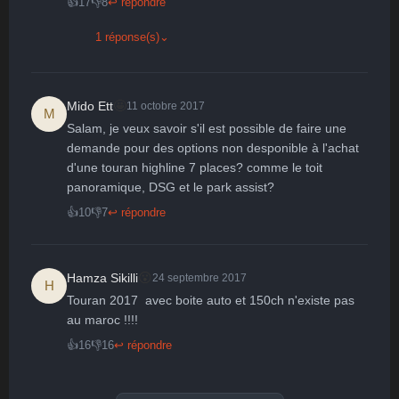
👍
17
👎
8
↩ répondre
1 réponse(s)
⌄
🤩
Mido Ett
11 octobre 2017
M
Salam, je veux savoir s'il est possible de faire une 
demande pour des options non desponible à l'achat 
d'une touran highline 7 places? comme le toit 
panoramique, DSG et le park assist?
👍
10
👎
7
↩ répondre
😮
Hamza Sikilli
24 septembre 2017
H
Touran 2017  avec boite auto et 150ch n'existe pas 
au maroc !!!!
👍
16
👎
16
↩ répondre