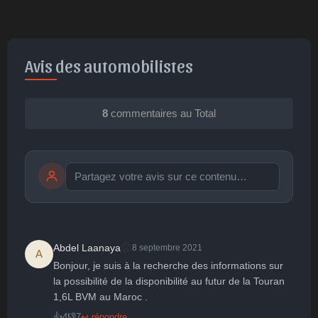
Avis des automobilistes
8
commentaires au Total
Publier
publication immédiate
😞
Abdel Laanaya
8 septembre 2021
A
Bonjour, je suis à la recherche des informations sur 
🤩
👏
😄
🙂
😐
la possibilité de la disponibilité au futur de la Touran 
1,6L BVM au Maroc .
Parfait
Bravo
Réjoui
Content
Indifférent
😮
😞
😠
😨
👍
4
👎
7
↩ répondre