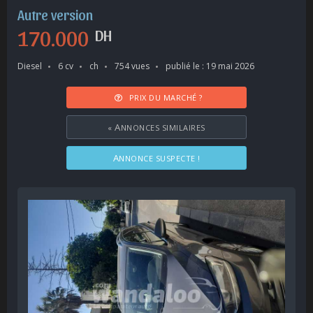
Autre version
170.000
DH
Diesel
6 cv
ch
754 vues
publié le : 19 mai 2026
PRIX DU MARCHÉ ?
«
ANNONCES SIMILAIRES
ANNONCE SUSPECTE !