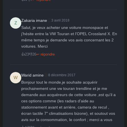
Surpris
Déçu
Enervé
Effrayé
👏
Zakaria imane
3 avril 2018
Z
Salut, je veux acheter une voiture monospace et 
j’hésite entre la VW Touran et l'OPEL Crossland X. En 
même temps je demande vos avis concernant les 2 
voitures. Merci
👍
23
👎
26
↩ répondre
😄
Warid amine
8 décembre 2017
W
Bonjour tout le monde,je souhaite acquérir 
prochainement une vw touran trendline et je me 
demande aux acquéreurs de cette voiture ,est qu'il a 
ces options comme (les radars d'aide au 
stationnement avant et arrière, camera de recul , 
écran tactile 7" climatisations bizone), et soutout vos 
avis sur la consommation, le confort ; merci a vous   