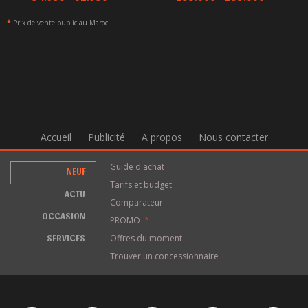
*
Prix de vente public au Maroc
Accueil
Publicité
A propos
Nous contacter
Guide d'achat
NEUF
Tarifs et budget
ACTU
Comparateur
OCCASION
PROMO
*
SERVICES
Offres du moment
Trouver un concessionnaire