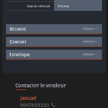
Etat du véhicule
Très bon
S
ÉCURITÉ
Afficher
+
C
ONFORT
Afficher
+
E
STHÉTIQUE
Afficher
+
Contacter le vendeur
Jaouad
0667025233