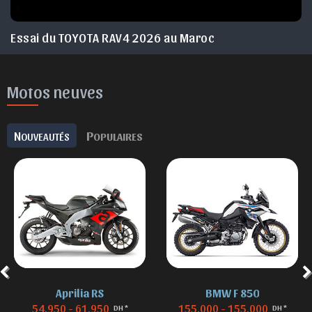
Essai du TOYOTA RAV4 2026 au Maroc
Motos neuves
N
P
OUVEAUTÉS
OPULAIRES
Aprilia RS
BMW F 850
54.950 - 61.950
155.000 - 155.000
DH *
DH *