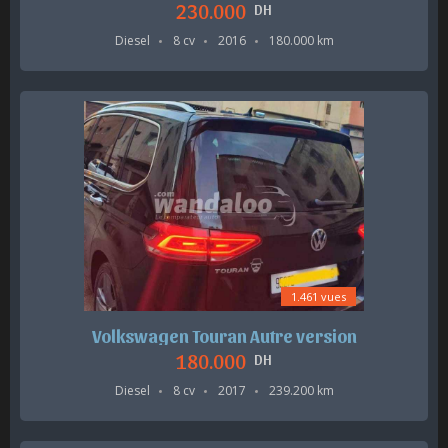
230.000
DH
Diesel
8 cv
2016
180.000 km
1.461 vues
Volkswagen Touran Autre version
180.000
DH
Diesel
8 cv
2017
239.200 km