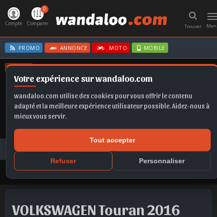
0
T
n
Compte
Comparer
Men
Trouver
PROMO
ANNONCE
MOTO
MOBILE
OFFRES
Votre expérience sur wandaloo.com
X1
FRONTERA
MOKKA
EX2
SELTOS
wandaloo.com utilise des cookies pour vous offrir le contenu
adapté et la meilleure expérience utilisateur possible. Aidez-nous à
mieux vous servir.
Tout accepter
Voiture Occasion Maroc
Toutes les annonces
VOLKSWAGEN
Touran
VOLKSWAGEN Touran 2016 Diesel Occasion Temara Maroc
Refuser
Personnaliser
VOLKSWAGEN Touran 2016