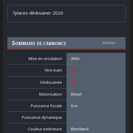
7places dédouaner 2020
S
OMMAIRE DE L’ANNONCE
Afficher
-
Mise en circulation
2016
1ère main
Dédouanée
Motorisation
Diesel
Puissance fiscale
6 cv
Puissance dynamique
-
Couleur extérieure
Bleu foncé