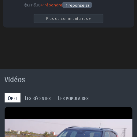
👍
31
👎
38
↩ répondre
1 réponse(s)
Plus de commentaires
»
Vidéos
O
L
L
PEL
ES RÉCENTES
ES POPULAIRES