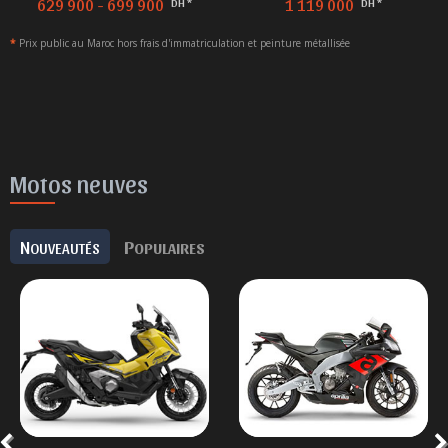
629 900 - 699 900
1 119 000
DH *
DH *
*
Prix public au Maroc hors frais d'immatriculation et peinture métallisée
Motos neuves
N
P
OUVEAUTÉS
OPULAIRES