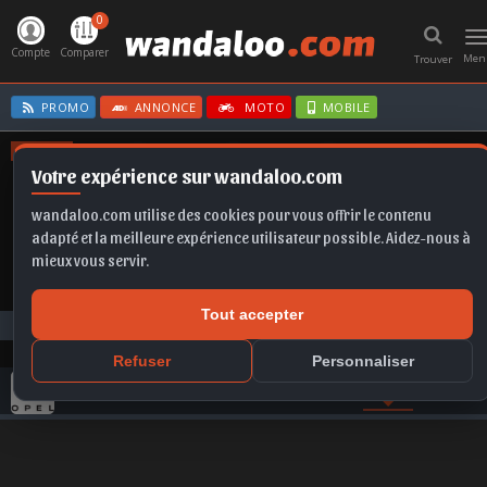
0
T
n
Compte
Comparer
Men
Trouver
PROMO
ANNONCE
MOTO
MOBILE
OFFRES
Votre expérience sur wandaloo.com
EX2
CORSA BVA
TAIGO
CORSA
A6
wandaloo.com utilise des cookies pour vous offrir le contenu
adapté et la meilleure expérience utilisateur possible. Aidez-nous à
mieux vous servir.
Tout accepter
Photos
OPEL
Corsa
Opel Corsa - Corsa D - 2006_2014
Refuser
Personnaliser
GAMME OPEL
COMPARER
VIDEO
PHOTO
ACTU