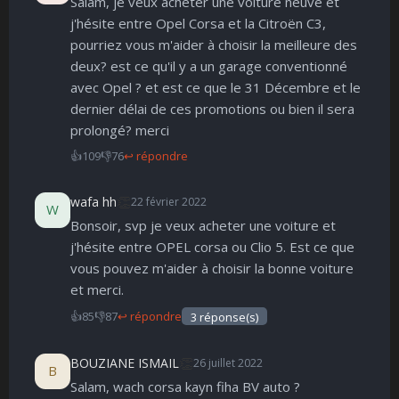
Salam, je veux acheter une voiture neuve et
j'hésite entre Opel Corsa et la Citroën C3,
pourriez vous m'aider à choisir la meilleure des
deux? est ce qu'il y a un garage conventionné
avec Opel ? et est ce que le 31 Décembre et le
dernier délai de ces promotions ou bien il sera
prolongé? merci
👍
109
👎
76
↩ répondre
👏
wafa hh
22 février 2022
W
Bonsoir, svp je veux acheter une voiture et
j'hésite entre OPEL corsa ou Clio 5. Est ce que
vous pouvez m'aider à choisir la bonne voiture
et merci.
👍
85
👎
87
↩ répondre
3 réponse(s)
👏
BOUZIANE ISMAIL
26 juillet 2022
B
Salam, wach corsa kayn fiha BV auto ?