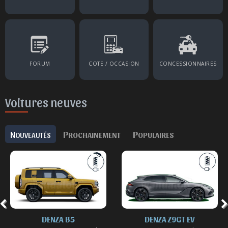
FORUM
COTE / OCCASION
CONCESSIONNAIRES
Voitures neuves
N
P
P
OUVEAUTÉS
ROCHAINEMENT
OPULAIRES
DENZA B5
DENZA Z9GT EV