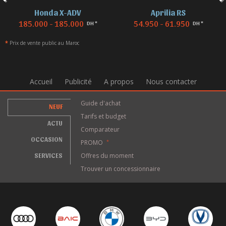
Aprilia RS
BMW F 850
54.950 - 61.950
155.000 - 155.000
DH *
DH *
*
Prix de vente public au Maroc
Accueil
Publicité
A propos
Nous contacter
Guide d'achat
NEUF
Tarifs et budget
ACTU
Comparateur
OCCASION
PROMO
*
SERVICES
Offres du moment
Trouver un concessionnaire