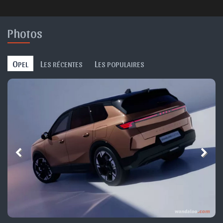
Photos
O
L
L
PEL
ES RÉCENTES
ES POPULAIRES