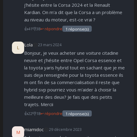
🤩
👏
😄
🙂
😐
😮
😞
j'hésite entre la Corsa 2024 et la Renault
Parfait
Bravo
Réjoui
Content
Indifférent
Surpris
Déçu
😠
😨
Kardian. On m'a dit que la Corsa a un problème
Enervé
Effrayé
au niveau du moteur, est-ce vrai ?
👍
41
👎
38
↩ répondre
1 réponse(s)
😞
Lola
23 mars 2024
L
Bonjour, je veux acheter une voiture citadine
neuve et j'hésite entre Opel Corsa essence et
la toyota yaris hybrid tout en sachant que je me
suis deja renseignée pour la toyota essence ils
m ont fin de sa commercialisation il reste que
hybrid svp pourriez vous m'aider à choisir la
meilleure des deux? Je fais que des petits
trajets. Mercii
👍
22
👎
18
↩ répondre
1 réponse(s)
😄
miamidoc
29 décembre 2023
M