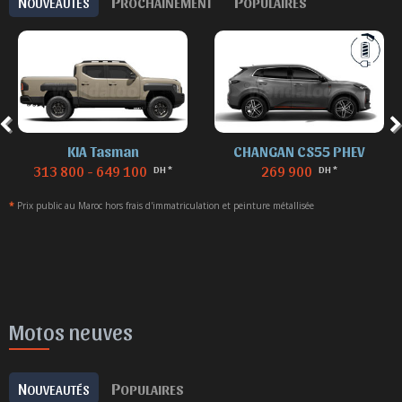
N
P
P
OUVEAUTÉS
ROCHAINEMENT
OPULAIRES
KIA Tasman
CHANGAN CS55 PHEV
313 800 - 649 100
269 900
DH *
DH *
*
Prix public au Maroc hors frais d'immatriculation et peinture métallisée
Motos neuves
N
P
OUVEAUTÉS
OPULAIRES