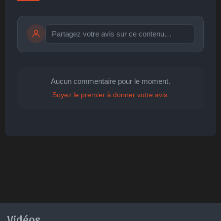
Publier
publication immédiate
Aucun commentaire pour le moment.
Soyez le premier à donner votre avis.
🤩
👏
😄
🙂
😐
Parfait
Bravo
Réjoui
Content
Indifférent
😮
😞
😠
😨
Surpris
Déçu
Enervé
Effrayé
Vidéos