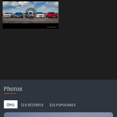
Photos
O
L
L
PEL
ES RÉCENTES
ES POPULAIRES