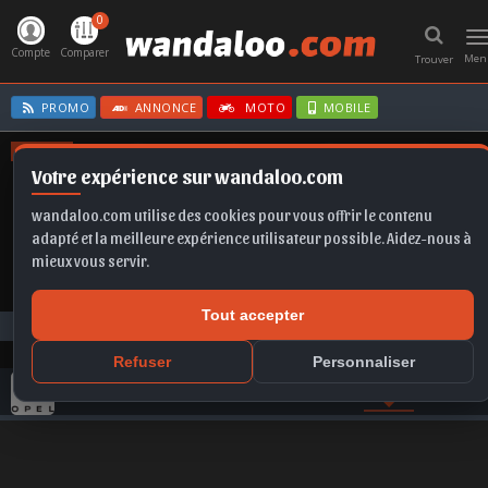
0
T
n
Compte
Comparer
Men
Trouver
PROMO
ANNONCE
MOTO
MOBILE
OFFRES
Votre expérience sur wandaloo.com
ASTRA
Q5
B10
SELTOS
CORSA
wandaloo.com utilise des cookies pour vous offrir le contenu
adapté et la meilleure expérience utilisateur possible. Aidez-nous à
mieux vous servir.
Tout accepter
Photos
OPEL
Corsa
OPEL Corsa
Refuser
Personnaliser
GAMME OPEL
COMPARER
VIDEO
PHOTO
ACTU