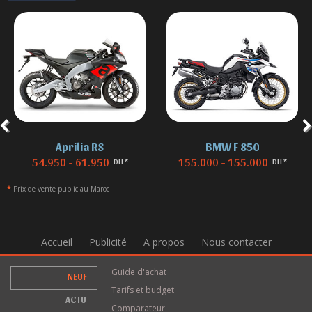
Aprilia RS
BMW F 850
54.950 - 61.950
155.000 - 155.000
DH *
DH *
*
Prix de vente public au Maroc
Accueil
Publicité
A propos
Nous contacter
Guide d'achat
NEUF
Tarifs et budget
ACTU
Comparateur