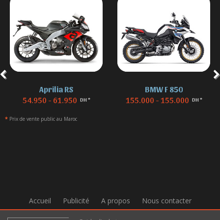
Aprilia RS
BMW F 850
54.950 - 61.950
155.000 - 155.000
DH *
DH *
*
Prix de vente public au Maroc
Accueil
Publicité
A propos
Nous contacter