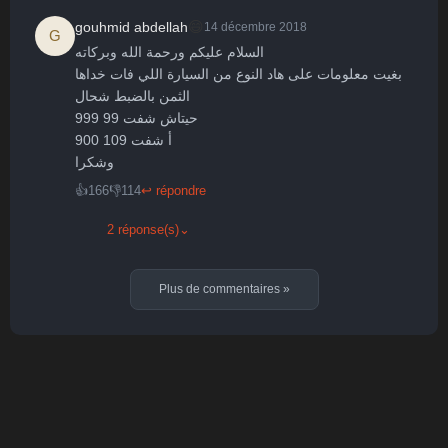
😄
gouhmid abdellah
14 décembre 2018
G
السلام عليكم ورحمة الله وبركاته 

بغيت معلومات على هاد النوع من السيارة اللي فات خداها 

الثمن بالضبط شحال 

حيتاش شفت 99 999

أ شفت 109 900

وشكرا
👍
166
👎
114
↩ répondre
2 réponse(s)
⌄
Plus de commentaires
»