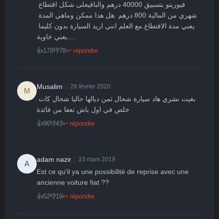
فيورينو بتسبيق 40000 درهم والباقيعلى شكل اقتطاع 
شهري من المالية 800 درهم .هل هدا ممكن وماهي المدة 
يعني مدة الاقتطاع.مع العلم انني اريد السيارة بدون كليما 
....يعني خاوية
👍
178
👎
78
↩ répondre
😄
Musalim
28 février 2020
M
بغيت نشري هاد سيارة شحال ثمن ديالها حاليا شحال كات 
خلص في اول باش تعفا من فائدة
👍
96
👎
43
↩ répondre
👏
adam nazir
23 mars 2019
A
Est ce qu'il ya une possibilité de reprise avec une 
ancienne voiture fiat ??
👍
52
👎
19
↩ répondre