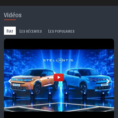
Vidéos
F
L
L
IAT
ES RÉCENTES
ES POPULAIRES