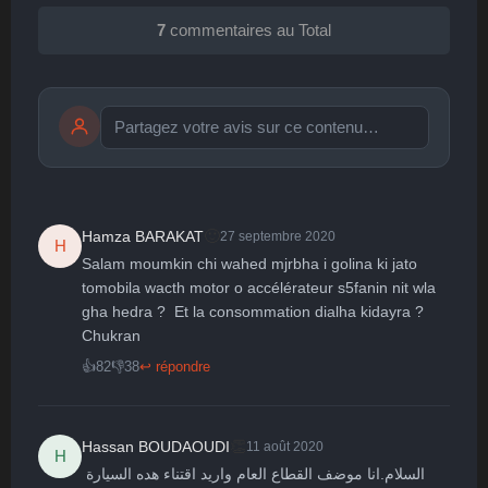
7
commentaires au Total
Publier
publication immédiate
🙂
Hamza BARAKAT
27 septembre 2020
H
Salam moumkin chi wahed mjrbha i golina ki jato 
🤩
👏
😄
🙂
😐
tomobila wacth motor o accélérateur s5fanin nit wla 
gha hedra ?  Et la consommation dialha kidayra ? 
Parfait
Bravo
Réjoui
Content
Indifférent
😮
😞
😠
😨
Chukran 
Surpris
Déçu
Enervé
Effrayé
👍
82
👎
38
↩ répondre
👏
Hassan BOUDAOUDI
11 août 2020
H
السلام.انا موضف القطاع العام واريد اقتناء هده السيارة 