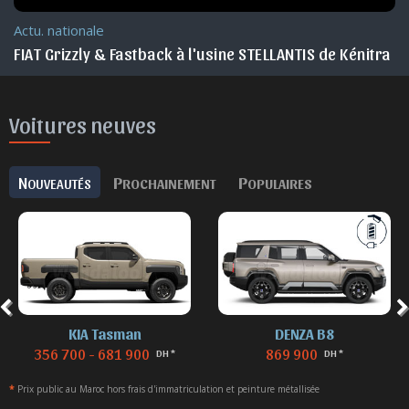
Actu. nationale
FIAT Grizzly & Fastback à l'usine STELLANTIS de Kénitra
Voitures neuves
N
P
P
OUVEAUTÉS
ROCHAINEMENT
OPULAIRES
KIA Tasman
DENZA B8
356 700 - 681 900
869 900
DH *
DH *
*
Prix public au Maroc hors frais d'immatriculation et peinture métallisée