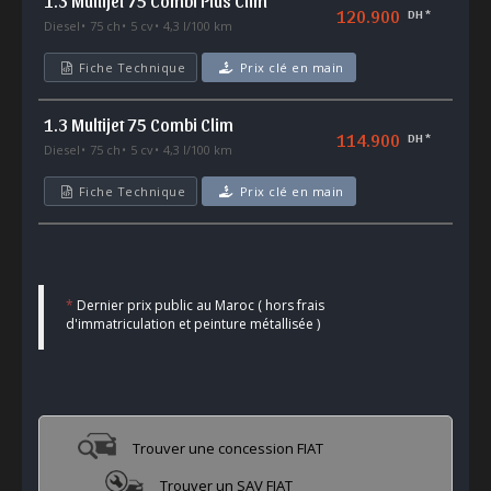
1.3 Multijet 75 Combi Plus Clim
120.900
DH *
Diesel
75 ch
5 cv
4,3 l/100 km
Fiche Technique
Prix clé en main
1.3 Multijet 75 Combi Clim
114.900
DH *
Diesel
75 ch
5 cv
4,3 l/100 km
Fiche Technique
Prix clé en main
*
Dernier prix public au Maroc ( hors frais
d'immatriculation et peinture métallisée )
Trouver une concession FIAT
Trouver un SAV FIAT