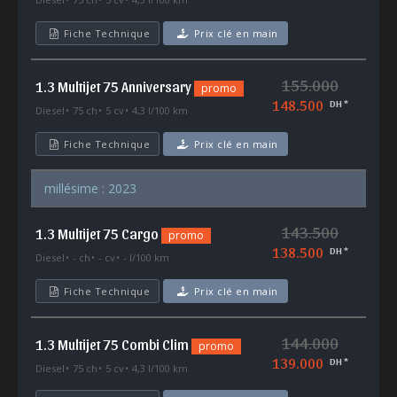
Fiche Technique
Prix clé en main
155.000
1.3 Multijet 75 Anniversary
promo
148.500
DH *
Diesel
75 ch
5 cv
4,3 l/100 km
Fiche Technique
Prix clé en main
millésime : 2023
143.500
1.3 Multijet 75 Cargo
promo
138.500
DH *
Diesel
- ch
- cv
- l/100 km
Fiche Technique
Prix clé en main
144.000
1.3 Multijet 75 Combi Clim
promo
139.000
DH *
Diesel
75 ch
5 cv
4,3 l/100 km