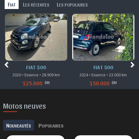
F
L
L
IAT
ES RÉCENTES
ES POPULAIRES
FIAT 500
FIAT 500
2020 • Essence • 28.909 km
2024 • Essence • 23.000 km
DH
DH
125.000
150.000
Motos neuves
N
P
OUVEAUTÉS
OPULAIRES