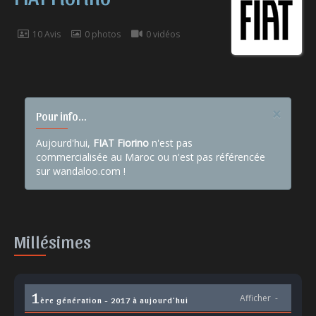
10 Avis
0 photos
0 vidéos
×
Pour info...
Aujourd'hui,
FIAT Fiorino
n'est pas
commercialisée au Maroc ou n'est pas référencée
sur wandaloo.com !
Millésimes
1
Afficher
-
ère génération - 2017 à aujourd'hui