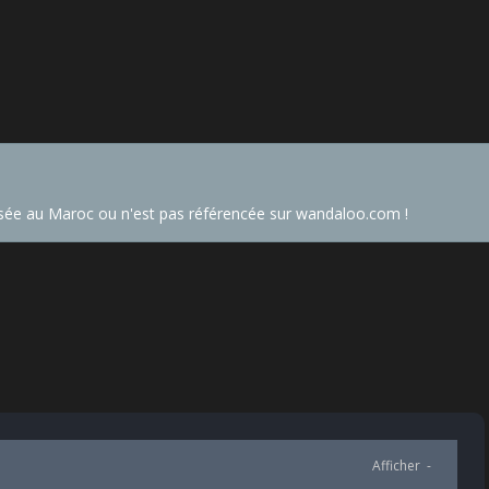
sée au Maroc ou n'est pas référencée sur wandaloo.com !
Afficher
-