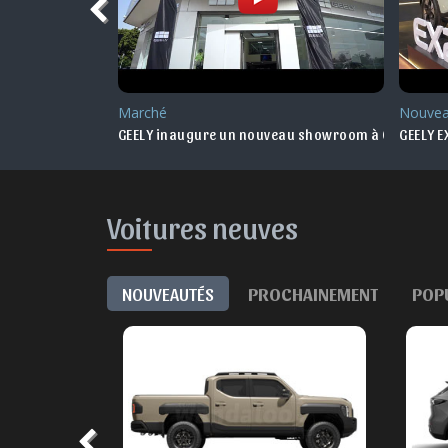
Marché
Nouvea
au Maroc
GEELY inaugure un nouveau showroom à Oujda
GEELY E
Voitures neuves
NOUVEAUTÉS
PROCHAINEMENT
POP