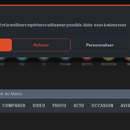
 et la meilleure expérience utilisateur possible. Aidez-nous à mieux vous
*
EUR
PROMO
COTE
FORUM
VIDÉO
ACTU
MA
Refuser
Personnaliser
OLF
EX2
C3
TIGUAN
SELTOS
FRONTERA
IB
ve au Maroc
COMPARER
VIDEO
PHOTO
ACTU
OCCASION
AVI