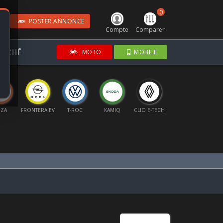
0
POSTER ANNONCE
Compte
Comparer
RCHÉ
MOTO
MOBILE
IZA
FRONTERA EV
T-ROC
KAMIQ
CLIO E-TECH
FABIA
S