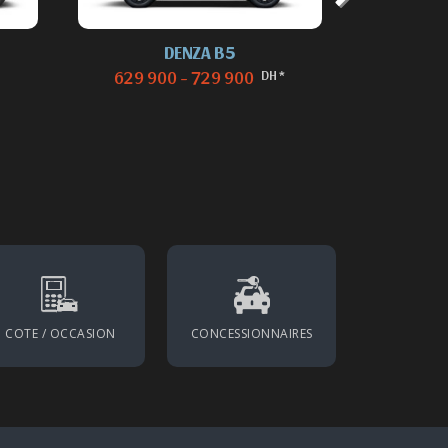
DENZA B5
DE
DH *
629 900 - 729 900
1 
COTE / OCCASION
CONCESSIONNAIRES