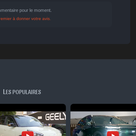
mentaire pour le moment.

😐
😮
😞
😠
😨
ent
Indifférent
Surpris
Déçu
Enervé
Effrayé
remier à donner votre avis.
L
ES POPULAIRES