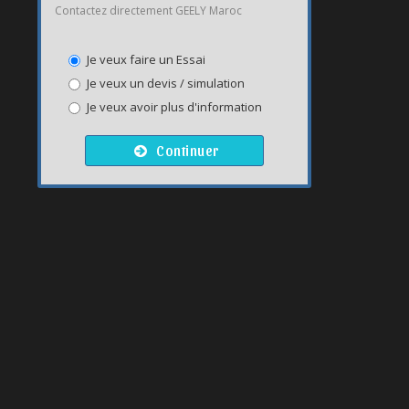
Contactez directement GEELY Maroc
Je veux faire un Essai
Je veux un devis / simulation
Je veux avoir plus d'information
Continuer