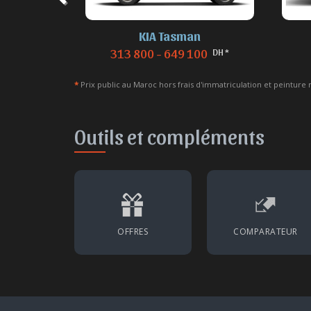
eautés
KIA Tasman
DH *
313 800 - 649 100
*
Prix public au Maroc hors frais d'immatriculation et peinture 
Outils et compléments
OFFRES
COMPARATEUR