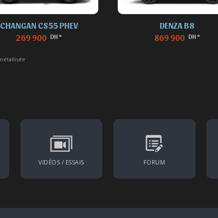
CHANGAN CS55 PHEV
DENZA B8
DH *
DH *
269 900
869 900
métallisée
VIDÉOS / ESSAIS
FORUM