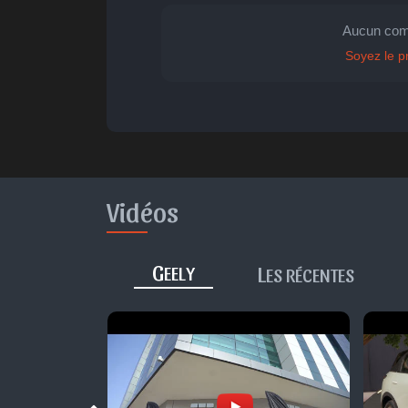
🤩
👏
😄
Aucun com

Parfait
Bravo
Réjoui
Cont
Soyez le p
Vidéos
G
L
EELY
ES RÉCENTES