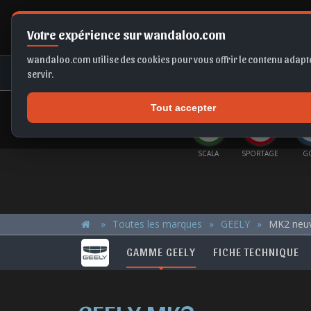
Votre expérience sur wandaloo.com
wandaloo.com utilise des cookies pour vous offrir le contenu adapté
NEUF
OCCASION
COMPARAT
servir.
Tout accepter
OFFRES DU MOMENT
IGO
X1
MOKKA
KAMIQ
SCALA
SPORTAGE
G
Toutes les marques
GEELY
MK2 neu
GAMME GEELY
FICHE TECHNIQUE