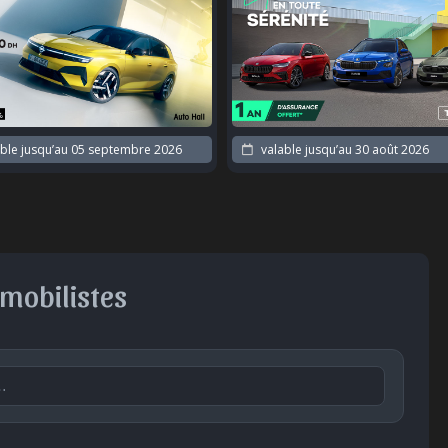
ble jusqu’au
05 septembre 2026
valable jusqu’au
30 août 2026
omobilistes
Publier