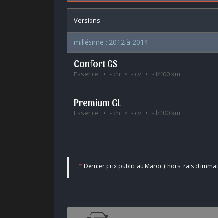
Versions
millésime : 2012 à 2014
Confort GS
Essence
- ch
- cv
- l/100 km
Premium GL
Essence
- ch
- cv
- l/100 km
*
Dernier prix public au Maroc ( hors frais d'immatr