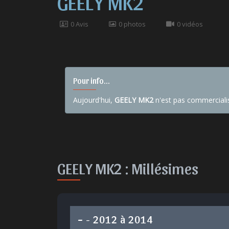
GEELY MK2
0 Avis
0 photos
0 vidéos
Pour info...
Aujourd'hui,
GEELY MK2
n'est pas commerciali
GEELY MK2 :
Millésimes
-
- 2012 à 2014