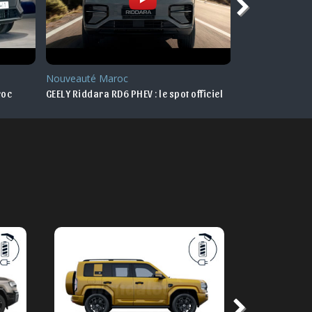
Nouveauté Maroc
Nouveauté
roc
GEELY Riddara RD6 PHEV : le spot officiel
GEELY Coolray f