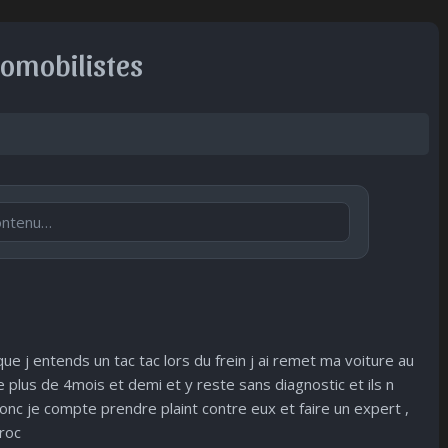
tomobilistes
Publier
🙂
😐
😮
😞
😠
😨
ntent
Indiffére
Surpris
Déçu
Enervé
Effrayé
nt
e j entends un tac tac lors du frein j ai remet ma voiture au
e plus de 4mois et demi et y reste sans diagnostic et ils n
onc je compte prendre plaint contre eux et faire un expert ,
aroc