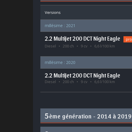
Versions
millésime : 2021
2.2 MultiJet 200 DCT Night Eagle
pr
Diesel
200 ch
9 cv
6,6 l/100 km
millésime : 2020
2.2 MultiJet 200 DCT Night Eagle
Diesel
200 ch
9 cv
6,6 l/100 km
5
ème génération - 2014 à 2019