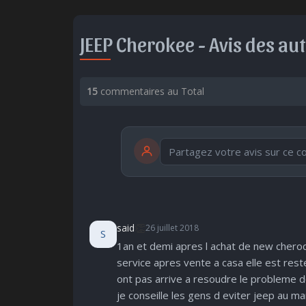
JEEP Cherokee -
Avis des au
15
commentaires au Total
publication immédiate
🤩
👏
😄
👏
said
26 juillet 2018
S
Parfait
Bravo
Réjoui
Co
1an et demi apres l achat de new cheroqu
service apres vente a casa elle est rest
ont pas arrive a resoudre le probleme d
je conseille les gens d eviter jeep au m