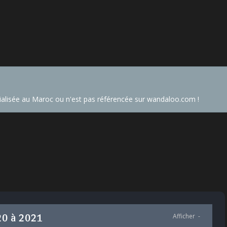
alisée au Maroc ou n'est pas référencée sur wandaloo.com !
020 à 2021
Afficher
-