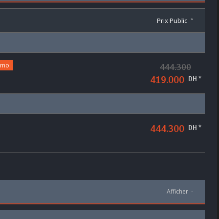
Prix Public
*
omo
444.300
419.000
DH *
444.300
DH *
Afficher
-