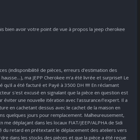
rais bien avoir votre point de vue à propos la jeep cherokee
es (indisponibilité de pièces, erreurs d'estimation des
 hausse....), ma JEPP Cherokee m’a été livrée et surprise!! Le
 qu'il a été facturé et Payé à 3500 DH !!!!! En réclamant
irecteur s'est excusé en signalant que la pièce en question est
r éviter une nouvelle itération avec l'assurance/l'expert. Il a
ture en cachetant dessus avec le cachet de la maison en
dans quelques jours pour remplacement. Malheureusement,
 En me déplaçant dans les locaux FIAT/JEEP/ALPHA de Sidi
é du retard en prétextant le déplacement des ateliers vers
dre dans les stocks des pièces et que la pièce a été reçue