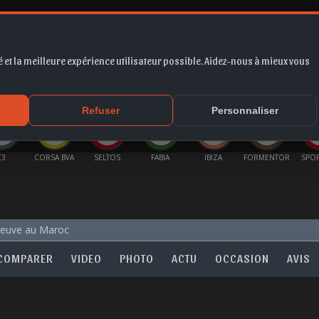
 et la meilleure expérience utilisateur possible. Aidez-nous à mieux vous
*
EUR
PROMO
COTE
FORUM
VIDÉO
ACTU
MA
Refuser
Personnaliser
C3
CORSA BVA
SELTOS
FABIA
IBIZA
FORMENTOR
SPO
neuve au Maroc
COMPARER
VIDEO
PHOTO
ACTU
OCCASION
AVIS