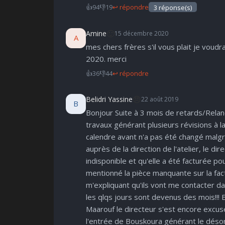
👍
94
👎
19
↩ répondre
3 réponse(s)
🙂
Amine
15 décembre 2020
A
mes chers frères s'il vous plait je voud
2020. merci
👍
36
👎
44
↩ répondre
😠
Belidri Yassine
22 août 2019
B
Bonjour Suite à 3 mois de retards/Relanc
travaux générant plusieurs révisions à la
calendre avant n'a pas été changé malgré
auprès de la direction de l'atelier, le d
indisponible et qu'elle a été facturée pou
mentionné la pièce manquante sur la fac
m'expliquant qu'ils vont me contacter 
les qlqs jours sont devenus des mois!!!
Maarouf le directeur s'est encore excus
l'entrée de Bouskoura générant le désor