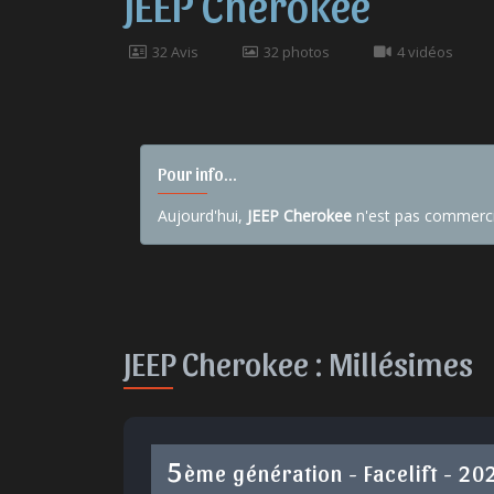
JEEP Cherokee
32 Avis
32 photos
4 vidéos
Pour info...
Aujourd'hui,
JEEP Cherokee
n'est pas commerci
JEEP Cherokee :
Millésimes
5
ème génération - Facelift - 2