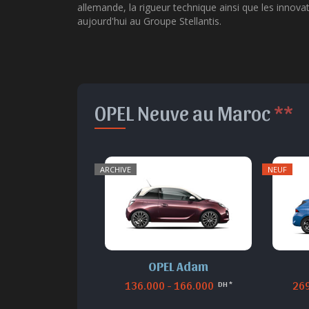
allemande, la rigueur technique ainsi que les inno
aujourd'hui au Groupe Stellantis.
OPEL Neuve au Maroc
**
ARCHIVE
NEUF
OPEL Adam
136.000 - 166.000
269
DH *