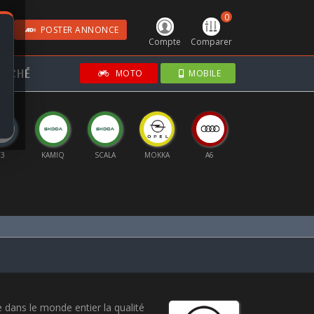
0
POSTER ANNONCE
Compte
Comparer
RCHÉ
MOTO
MOBILE
MIQ
SCALA
MOKKA
A6
Q5
FRONTERA EV
IB
 dans le monde entier la qualité