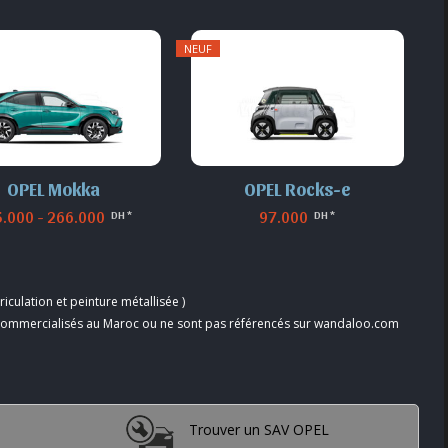
NEUF
OPEL Mokka
OPEL Rocks-e
.000 - 266.000
97.000
DH *
DH *
iculation et peinture métallisée )
 commercialisés au Maroc ou ne sont pas référencés sur wandaloo.com
Trouver un SAV OPEL