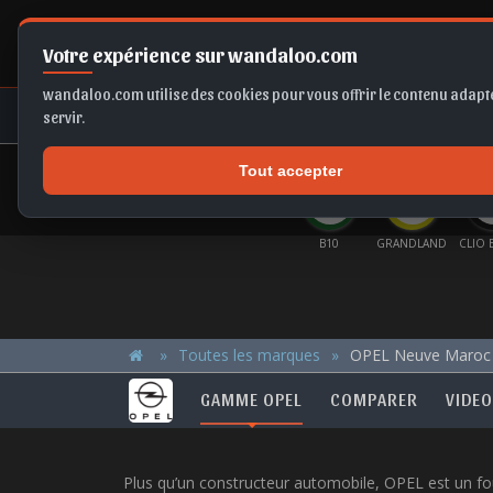
Votre expérience sur wandaloo.com
wandaloo.com utilise des cookies pour vous offrir le contenu adapté
NEUF
OCCASION
COMPARAT
servir.
Tout accepter
OFFRES DU MOMENT
RTAGE
EX2
GOLF
B10
GRANDLAND
CLIO E-TECH
SE
Toutes les marques
OPEL Neuve Maroc
GAMME OPEL
COMPARER
VIDEO
Plus qu’un constructeur automobile, OPEL est un fou