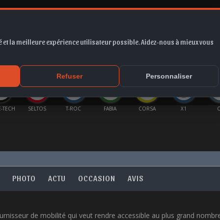
 et la meilleure expérience utilisateur possible. Aidez-nous à mieux vous
*
EUR
PROMO
COTE
FORUM
VIDÉO
ACTU
MA
Refuser
Personnaliser
LTOS
T-ROC
FABIA
CORSA
X1
C3
KA
PHOTO
ACTU
OCCASION
AVIS
rnisseur de mobilité qui veut rendre accessible au plus grand nombre