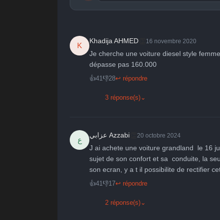
publication immédiate
🤩
👏
😄

👏
Khadija AHMED
16 novembre 2020
K
Parfait
Bravo
Réjoui
Cont
Je cherche une voiture diesel style fem
dépasse pas 160.000
👍
41
👎
28
↩ répondre
3 réponse(s)
⌄
👏
عزابي Azzabi
20 octobre 2024
ع
J ai achete une voiture grandland  le 16 j
sujet de son confort et sa  conduite, la se
son ecran, y a t il possibilite de rectifier 
👍
41
👎
17
↩ répondre
2 réponse(s)
⌄