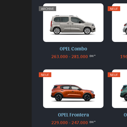
ARCHIVE
NEUF
OPEL Combo
263.000 - 281.000
196
DH *
NEUF
NEUF
OPEL Frontera
O
229.000 - 247.000
DH *