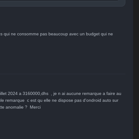
Publier

😐
😮
😞
😠
😨
ent
Indifférent
Surpris
Déçu
Enervé
Effrayé
mes qui ne consomme pas beaucoup avec un budget qui ne 
uillet 2024 a 3160000,dhs  , je n ai aucune remarque a faire au 
ule remarque  c est qu elle ne dispose pas d'ondroid auto sur 
cette anomalie ?  Merci