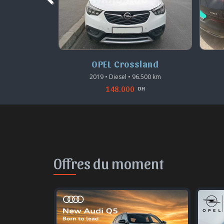
land
OPEL Grandland
6.500 km
2017 • Diesel • 162.500 km
180.000
DH
DH
Offres du moment