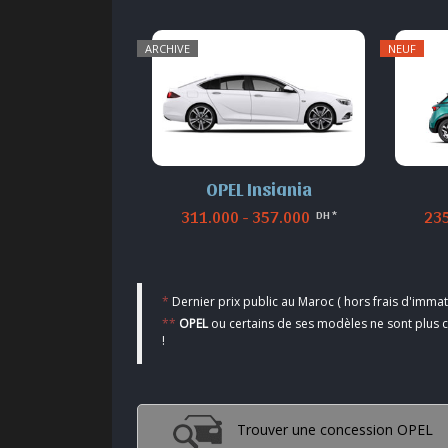
ARCHIVE
NEUF
OPEL Insignia
311.000 - 357.000
235
DH *
*
Dernier prix public au Maroc ( hors frais d'immatr
**
OPEL
ou certains de ses modèles ne sont plus
!
Trouver une concession OPEL