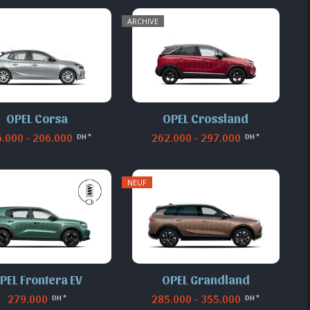
ARCHIVE
OPEL Corsa
OPEL Crossland
.000 - 206.000
262.000 - 297.000
DH *
DH *
NEUF
PEL Frontera EV
OPEL Grandland
279.000
285.000 - 355.000
DH *
DH *