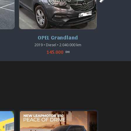
OPEL Crossland
O
2020 • Diesel • 160.000 km
2020 • 
160.000
DH