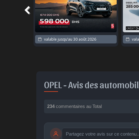
 2026
valable jusqu’au
30 août 2026
vala
OPEL -
Avis des automobil
234
commentaires au Total