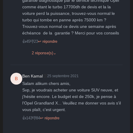
garantie diagnostiqué par le service technique Opel 
comme étant le turbo 17700dh de devis et la la 
voiture perd la puissance, trouvez-vous normal le 
turbo qui tombe en panne après 75000 km ? 
Trouvez-vous normal ce devis une semaine après 
échéance  de la  garantie ? Merci pour vos conseils
👍
45
👎
23
↩ répondre
2 réponse(s)
⌄
👏
Ben Kamal
25 septembre 2021
B
Salam alikum chers amis,

Svp, je voudrais acheter une voiture SUV neuve, et 
j'hésite encore. Le budget est de 250k, je pense à 
l'Opel Grandland X... Veuillez me donner vos avis s'il 
vous plaît, c'est urgent.
👍
143
👎
84
↩ répondre