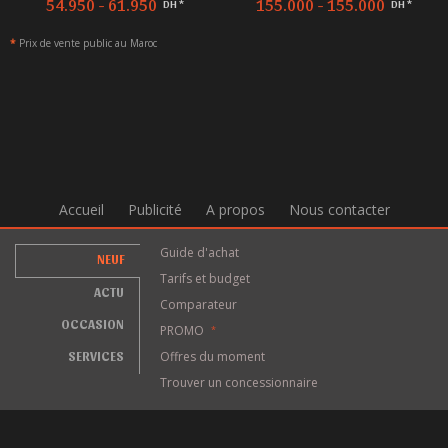
54.950 - 61.950
155.000 - 155.000
DH *
DH *
*
Prix de vente public au Maroc
Accueil
Publicité
A propos
Nous contacter
Guide d'achat
NEUF
Tarifs et budget
ACTU
Comparateur
OCCASION
PROMO
*
SERVICES
Offres du moment
Trouver un concessionnaire