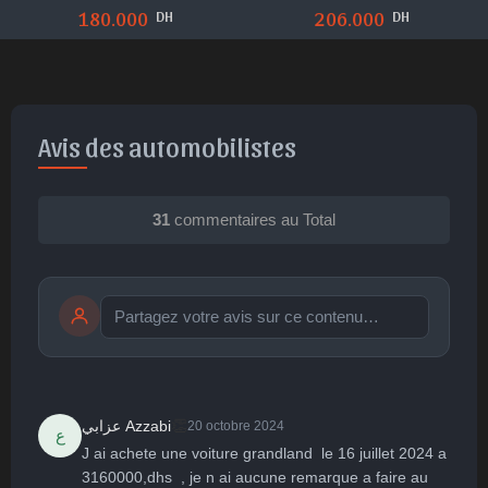
DH
DH
180.000
206.000
Avis des automobilistes
31
commentaires au Total
Publier
publication immédiate
👏
عزابي Azzabi
20 octobre 2024
ع
J ai achete une voiture grandland  le 16 juillet 2024 a 
🤩
👏
😄
🙂
😐
3160000,dhs  , je n ai aucune remarque a faire au 