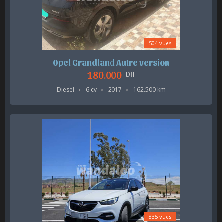
504 vues
Opel Grandland Autre version
180.000
DH
Diesel
6 cv
2017
162.500 km
835 vues