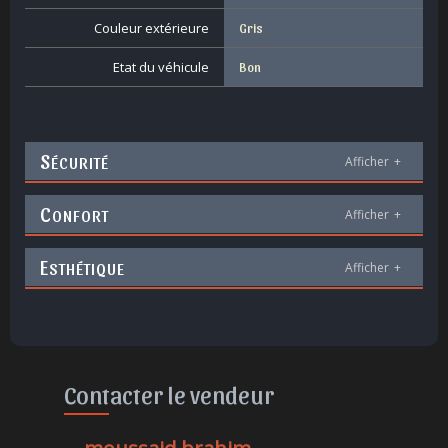
Couleur extérieure
Gris
Etat du véhicule
Bon
S
ÉCURITÉ
Afficher
+
C
ONFORT
Afficher
+
E
STHÉTIQUE
Afficher
+
Contacter le vendeur