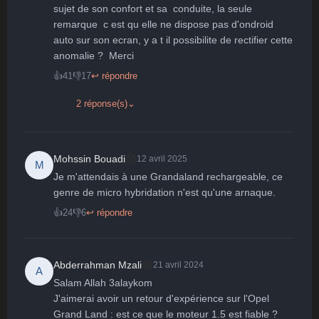
sujet de son confort et sa  conduite, la seule 
Parfait
Bravo
Réjoui
Content
Indifférent
😮
😞
😠
😨
remarque  c est qu elle ne dispose pas d'ondroid 
Surpris
Déçu
Enervé
Effrayé
auto sur son ecran, y a t il possibilite de rectifier cette 
anomalie ?  Merci
👍
41
👎
17
↩ répondre
2 réponse(s)
⌄
😞
Mohssin Bouadi
12 avril 2025
M
Je m'attendais à une Grandaland rechargeable, ce 
genre de micro hybridation n'est qu'une arnaque.
👍
24
👎
6
↩ répondre
😄
Abderrahman Mzali
21 avril 2024
A
Salam Allah 3alaykom

J'aimerai avoir un retour d'expérience sur l'Opel 
Grand Land : est ce que le moteur 1.5 est fiable ? 