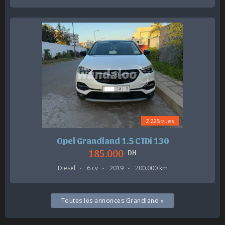
2.225 vues
Opel Grandland 1.5 CTDi 130
185.000
DH
Diesel
6 cv
2019
200.000 km
Toutes les annonces Grandland »