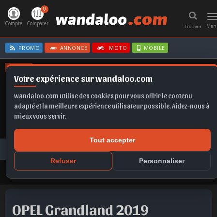
0
T
n
Compte
Comparer
Men
Trouver
PROMO
ANNONCE
MOTO
MOBILE
OFFRES
Votre expérience sur wandaloo.com
SPORTAGE
ASTRA
C3
FORMENTOR
MOKKA
wandaloo.com utilise des cookies pour vous offrir le contenu
adapté et la meilleure expérience utilisateur possible. Aidez-nous à
mieux vous servir.
Tout accepter
Voiture Occasion Maroc
Toutes les annonces
OPEL
Grandland
OPEL Grandland 2019 Diesel Occasion Casablanca Maroc
Refuser
Personnaliser
OPEL Grandland 2019