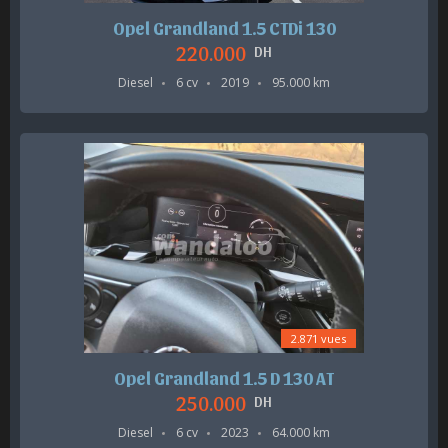
Opel Grandland 1.5 CTDi 130
220.000
DH
Diesel
6 cv
2019
95.000 km
2.871 vues
Opel Grandland 1.5 D 130 AT
250.000
DH
Diesel
6 cv
2023
64.000 km