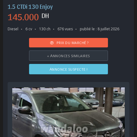
1.5 CTDi 130 Enjoy
145.000
DH
Diesel
6 cv
130 ch
676 vues
publié le : 8 juillet 2026
PRIX DU MARCHÉ ?
«
ANNONCES SIMILAIRES
ANNONCE SUSPECTE !