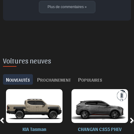
Plus de commentaires
»
Voitures neuves
N
P
P
OUVEAUTÉS
ROCHAINEMENT
OPULAIRES
CHANGAN CS55 PHEV
DENZA B8