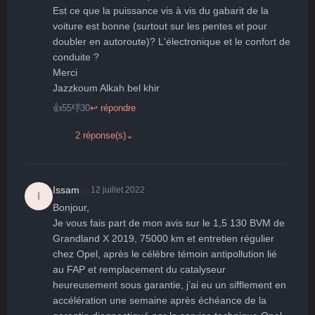
Est ce que la puissance vis à vis du gabarit de la 
voiture est bonne (surtout sur les pentes et pour 
doubler en autoroute)? L'électronique et le confort de 
conduite ?

Merci

Jazzkoum Alkah bel khir
👍
55
👎
30
↩ répondre
2 réponse(s)
⌄
😠
Issam
12 juillet 2022
I
Bonjour, 

Je vous fais part de mon avis sur le 1,5 130 BVM de 
Grandland X 2019, 75000 km et entretien régulier 
chez Opel, après le célèbre témoin antipollution lié 
au FAP et remplacement du catalyseur 
heureusement sous garantie, j’ai eu un sifflement en 
accélération une semaine après échéance de la 