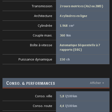
Transmission
2 roues motrices ( 4x2 ou 2WD )
Architecture
4 cylindres en ligne
Cylindrée
1.968
cm³
Couple maxi.
360
Nm
Boîte à vitesse
Automatique Séquentielle à 7
rapports ( DSG )
Puissance dynamique
150
ch
C
ONSO. & PERFORMANCES
Afficher
+
Conso. ville
5,8
l/100 km
Conso. route
4,4
l/100 km