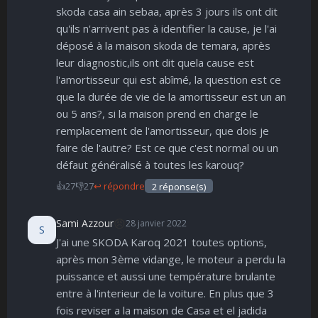
skoda casa ain sebaa, après 3 jours ils ont dit
qu'ils n'arrivent pas à identifier la cause, je l'ai
déposé à la maison skoda de temara, après
leur diagnostic,ils ont dit quela cause est
l'amortisseur qui est abîmé, la question est ce
que la durée de vie de la amortisseur est un an
ou 5 ans?, si la maison prend en charge le
remplacement de l'amortisseur, que dois je
faire de l'autre? Est ce que c'est normal ou un
défaut généralisé à toutes les karouq?
👍
27
👎
27
↩ répondre
2 réponse(s)
😠
Sami Azzour
28 janvier 2022
S
J'ai une SKODA Karoq 2021 toutes options,
après mon 3ème vidange, le moteur a perdu la
puissance et aussi une température brulante
entre à l'interieur de la voiture. En plus que 3
fois reviser a la maison de Casa et el jadida