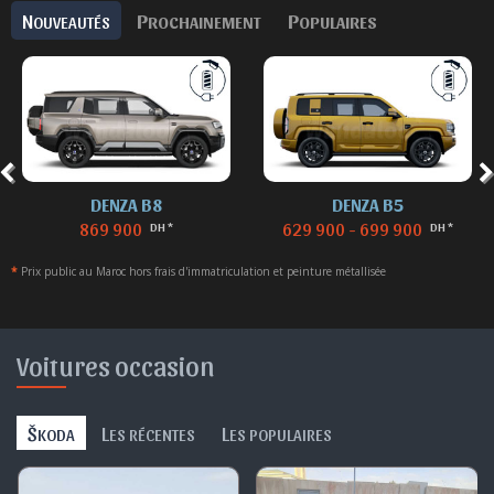
N
P
P
OUVEAUTÉS
ROCHAINEMENT
OPULAIRES
DENZA B8
DENZA B5
869 900
629 900 - 699 900
DH *
DH *
*
Prix public au Maroc hors frais d'immatriculation et peinture métallisée
Voitures occasion
Š
L
L
KODA
ES RÉCENTES
ES POPULAIRES