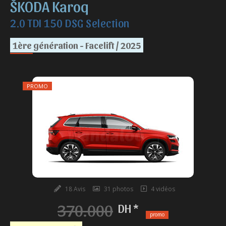
ŠKODA Karoq
2.0 TDI 150 DSG Selection
1ère génération - Facelift / 2025
PROMO
18 Avis
31 photos
4 vidéos
370.000
DH *
promo