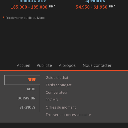
Aprilia RS
BMW F 850
54.950 - 61.950
155.000 - 155.000
DH *
DH *
*
Prix de vente public au Maroc
Accueil
Publicité
A propos
Nous contacter
Guide d'achat
NEUF
Tarifs et budget
ACTU
Comparateur
OCCASION
PROMO
*
SERVICES
Offres du moment
Trouver un concessionnaire