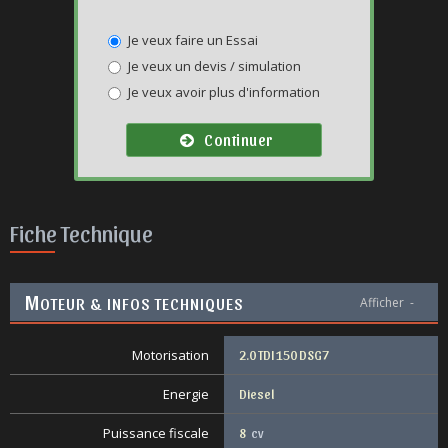
Je veux faire un Essai
Je veux un devis / simulation
Je veux avoir plus d'information
Continuer
Fiche Technique
M
OTEUR & INFOS TECHNIQUES
Afficher
-
Motorisation
2.0 TDI 150 DSG7
Energie
Diesel
Puissance fiscale
8
cv