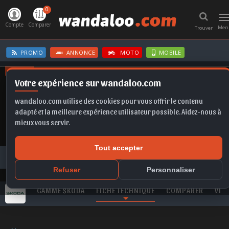
0
T
n
Compte
Comparer
Men
Trouver
PROMO
ANNONCE
MOTO
MOBILE
OFFRES
Votre expérience sur wandaloo.com
C3
B10
SCALA
FRONTERA
FABIA
wandaloo.com utilise des cookies pour vous offrir le contenu
adapté et la meilleure expérience utilisateur possible. Aidez-nous à
mieux vous servir.
Tout accepter
Toutes les marques
ŠKODA
Karoq
ŠKODA Karoq 2.0 TDI 150 DSG Selection neuve au Maroc
Refuser
Personnaliser
GAMME ŠKODA
FICHE TECHNIQUE
COMPARER
VID