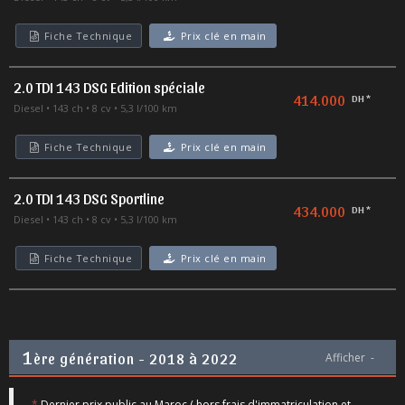
Fiche Technique
Prix clé en main
2.0 TDI 143 DSG Edition spéciale
414.000
DH *
Diesel
143 ch
8 cv
5,3 l/100 km
Fiche Technique
Prix clé en main
2.0 TDI 143 DSG Sportline
434.000
DH *
Diesel
143 ch
8 cv
5,3 l/100 km
Fiche Technique
Prix clé en main
1
ère génération - 2018 à 2022
Afficher
-
*
Dernier prix public au Maroc ( hors frais d'immatriculation et