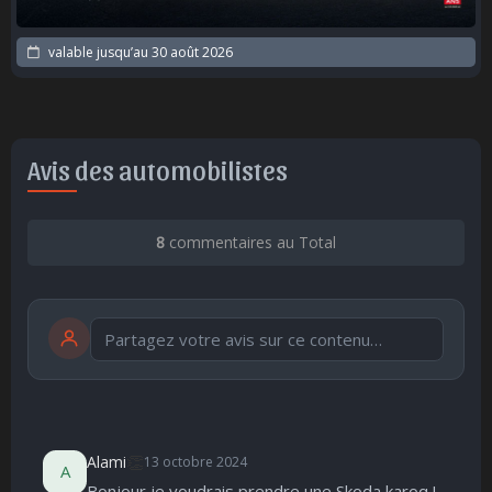
valable jusqu’au
30 août 2026
Avis des automobilistes
8
commentaires au Total
Publier
publication immédiate
👏
Alami
13 octobre 2024
A
Bonjour je voudrais prendre une Skoda karoq !