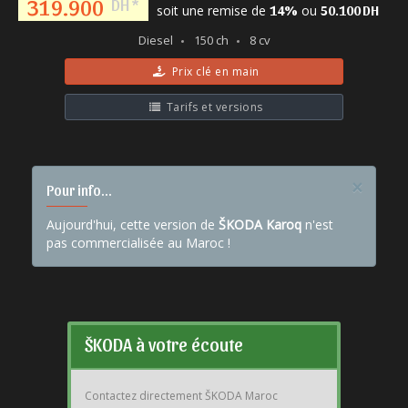
319.900
DH *
soit une remise de
ou
14%
50.100 DH
Diesel
150 ch
8 cv
Prix clé en main
Tarifs et versions
×
Pour info...
Aujourd'hui, cette version de
ŠKODA Karoq
n'est
pas commercialisée au Maroc !
ŠKODA à votre écoute
Contactez directement ŠKODA Maroc