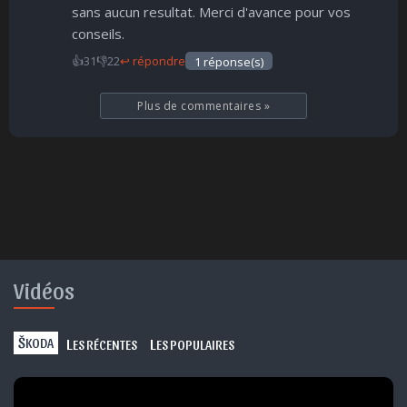
sans aucun resultat. Merci d'avance pour vos
conseils.
👍
31
👎
22
↩ répondre
1 réponse(s)
Plus de commentaires
»
Vidéos
Š
L
L
KODA
ES RÉCENTES
ES POPULAIRES