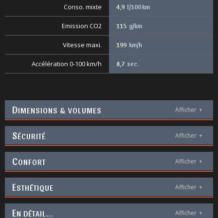
Conso. mixte
4,9
l/100 km
Emission CO2
115
g/km
Vitesse maxi.
199
km/h
Accélération 0-100 km/h
8,7
sec.
D
IMENSIONS & VOLUMES
Afficher
+
S
ÉCURITÉ
Afficher
+
C
ONFORT
Afficher
+
E
STHÉTIQUE
Afficher
+
E
N DÉTAIL...
Afficher
+