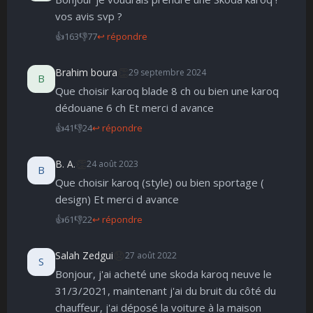
🤩
👏
😄
🙂
😐
😮
😞
vos avis svp ?
Parfait
Bravo
Réjoui
Content
Indifférent
Surpris
Déçu
😠
😨
👍
163
👎
77
↩ répondre
Enervé
Effrayé
👏
Brahim boura
29 septembre 2024
B
Que choisir karoq blade 8 ch ou bien une karoq
dédouane 6 ch Et merci d avance
👍
41
👎
24
↩ répondre
👏
B. A.
24 août 2023
B
Que choisir karoq (style) ou bien sportage (
design) Et merci d avance
👍
61
👎
22
↩ répondre
😞
Salah Zedgui
27 août 2022
S
Bonjour, j'ai acheté une skoda karoq neuve le
31/3/2021, maintenant j'ai du bruit du côté du
chauffeur, j'ai déposé la voiture à la maison