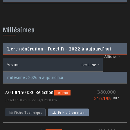
Millésimes
1
ère génération - Facelift - 2022 à aujourd'hui
Afficher
-
Versions
Prix Public
*
millésime : 2026 à aujourd'hui
380.000
2.0 TDI 150 DSG Selection
promo
316.195
DH *
Diesel
150 ch
8 cv
4,9 l/100 km
Fiche Technique
Prix clé en main