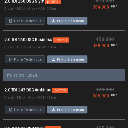
410.000
2.0 TDI 150 DSG Style
promo
354.900
DH *
Diesel
150 ch
8 cv
4,9 l/100 km
Fiche Technique
Prix clé en main
450.000
2.0 TDI 150 DSG Business
promo
389.900
DH *
Diesel
150 ch
8 cv
4,9 l/100 km
Fiche Technique
Prix clé en main
millésime : 2024
329.900
2.0 TDI 143 DSG Ambition
promo
309.900
DH *
Diesel
143 ch
8 cv
5,3 l/100 km
Fiche Technique
Prix clé en main
405.000