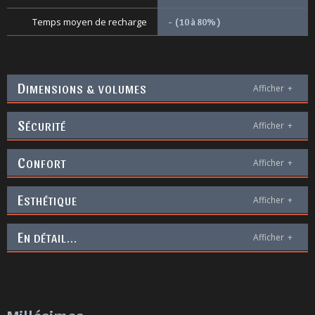
Temps moyen de recharge
-
( 10 à 80% )
D
IMENSIONS & VOLUMES
Afficher
+
S
ÉCURITÉ
Afficher
+
C
ONFORT
Afficher
+
E
STHÉTIQUE
Afficher
+
E
N DÉTAIL...
Afficher
+