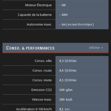
Moteur Électrique
-
kW
Capacité de la batterie
-
kWH
Autonomie maxi.
-
km ( en tout électrique )
C
ONSO. & PERFORMANCES
Afficher
+
Conso. ville
4,3
l/100 km
Conso. route
4,4
l/100 km
Conso. mixte
4,5
l/100 km
Emission CO2
100
g/km
Vitesse maxi.
180
km/h
Accélération 0-100 km/h
8,1
sec.