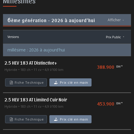
Millésimes
6
ème génération - 2026 à aujourd'hui
Afficher
-
Versions
Prix Public
*
millésime : 2026 à aujourd'hui
2.5 HEV 183 AT Distinctive+
388.900
DH *
Hybride
183 ch
11 cv
4,9 l/100 km
Fiche Technique
Prix clé en main
2.5 HEV 183 AT Limited Cuir Noir
453.900
DH *
Hybride
183 ch
11 cv
4,9 l/100 km
Fiche Technique
Prix clé en main