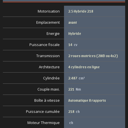
Motorisation
2.5 Hybride 218
Emplacement
avant
Energie
Hybride
Puissance fiscale
14
cv
Transmission
2 roues motrices ( 2WD ou 4x2 )
Architecture
4 cylindres en ligne
Cylindrée
2.487
cm³
Couple maxi.
221
Nm
Boîte à vitesse
Automatique 8 rapports
Puissance cumulée
218
ch
Moteur Thermique
ch