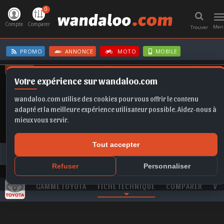
0
T
n
Compte
Comparer
Men
Trouver
PROMO
ANNONCE
MOTO
MOBILE
OFFRES
Votre expérience sur wandaloo.com
TAIGO
Q5
KAMIQ
C3
GRANDLAND
wandaloo.com utilise des cookies pour vous offrir le contenu
adapté et la meilleure expérience utilisateur possible. Aidez-nous à
mieux vous servir.
Tout accepter
Toutes les marques
TOYOTA
RAV 4
TOYOTA RAV 4 2.5 Hybride 218 Dynamic neuve au Maroc
Refuser
Personnaliser
GAMME TOYOTA
FICHE TECHNIQUE
COMPARER
VI