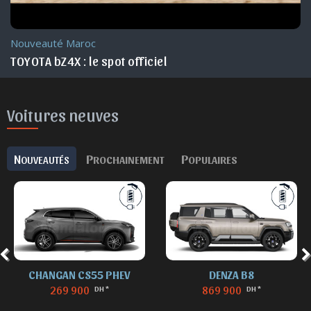
Nouveauté Maroc
TOYOTA bZ4X : le spot officiel
Voitures neuves
N
P
P
OUVEAUTÉS
ROCHAINEMENT
OPULAIRES
CHANGAN CS55 PHEV
DENZA B8
269 900
869 900
DH *
DH *