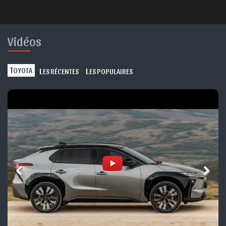
Vidéos
T
L
L
OYOTA
ES RÉCENTES
ES POPULAIRES