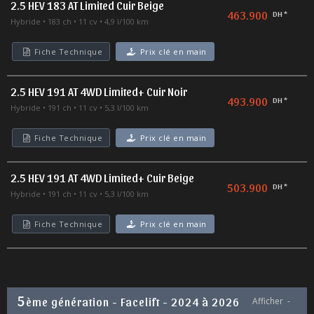
2.5 HEV 183 AT Limited Cuir Beige
463.900
DH *
Hybride
183 ch
11 cv
4,9 l/100 km
Fiche Technique
Prix clé en main
2.5 HEV 191 AT 4WD Limited+ Cuir Noir
493.900
DH *
Hybride
191 ch
11 cv
5,3 l/100 km
Fiche Technique
Prix clé en main
2.5 HEV 191 AT 4WD Limited+ Cuir Beige
503.900
DH *
Hybride
191 ch
11 cv
5,3 l/100 km
Fiche Technique
Prix clé en main
5
ème génération - Facelift - 2024 à 2026
Afficher
-