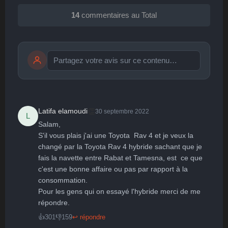
14
commentaires au Total
Publier
publication immédiate
👏
Latifa elamoudi
30 septembre 2022
L
Salam,

🤩
👏
😄
🙂
😐
S'il vous plais j'ai une Toyota  Rav 4 et je veux la 
changé par la Toyota Rav 4 hybride sachant que je 
Parfait
Bravo
Réjoui
Content
Indifférent
😮
😞
😠
😨
fais la navette entre Rabat et Tamesna, est  ce que 
Surpris
Déçu
Enervé
Effrayé
c'est une bonne affaire ou pas par rapport à la 
consommation. 

Pour les gens qui on essayé l'hybride merci de me 
répondre.
👍
301
👎
159
↩ répondre