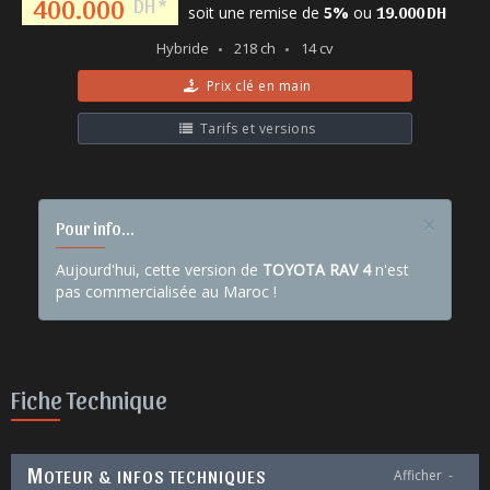
400.000
DH *
soit une remise de
ou
5%
19.000 DH
Hybride
218 ch
14 cv
Prix clé en main
Tarifs et versions
×
Pour info...
Aujourd'hui, cette version de
TOYOTA RAV 4
n'est
pas commercialisée au Maroc !
Fiche Technique
M
OTEUR & INFOS TECHNIQUES
Afficher
-