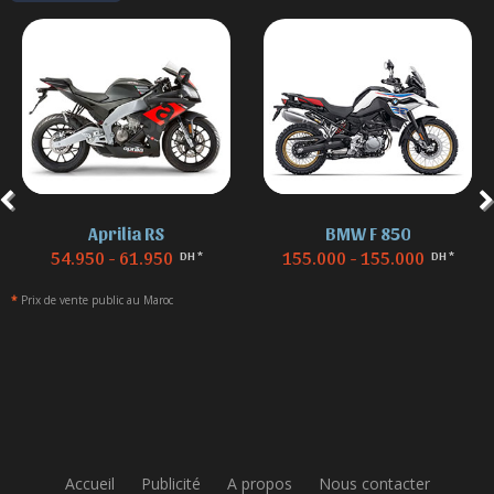
Aprilia RS
BMW F 850
54.950 - 61.950
155.000 - 155.000
DH *
DH *
*
Prix de vente public au Maroc
Accueil
Publicité
A propos
Nous contacter