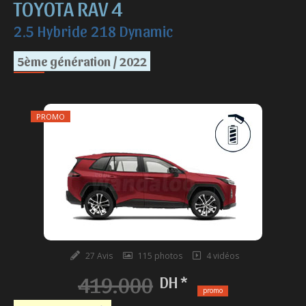
TOYOTA RAV 4
2.5 Hybride 218 Dynamic
5ème génération / 2022
PROMO
27 Avis
115 photos
4 vidéos
419.000
DH *
promo