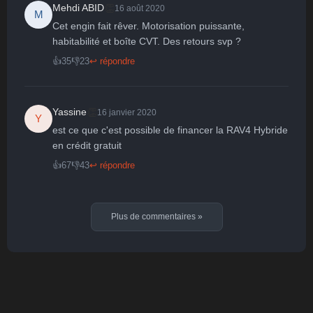
👏
Mehdi ABID
16 août 2020
M
Cet engin fait rêver. Motorisation puissante, 
habitabilité et boîte CVT. Des retours svp ?
👍
35
👎
23
↩ répondre
👏
Yassine
16 janvier 2020
Y
est ce que c'est possible de financer la RAV4 Hybride 
en crédit gratuit 
👍
67
👎
43
↩ répondre
Plus de commentaires
»