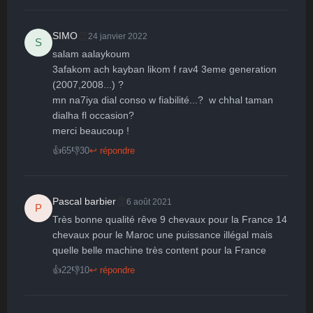
👏
SIMO
24 janvier 2022
S
salam aalaykoum

3afakom ach kayban likom f rav4 3eme generation 
(2007,2008...) ? 

mn na7iya dial conso w fiabilité...?  w chhal taman 
dialha fl occasion?

merci beaucoup !
👍
65
👎
30
↩ répondre
👏
Pascal barbier
6 août 2021
P
Très bonne qualité rêve 9 chevaux pour la France 14 
chevaux pour le Maroc une puissance illégal mais 
quelle belle machine très content pour la France
👍
22
👎
10
↩ répondre