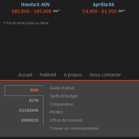
Honda X-ADV
Aprilia RS
185.000 - 185.000
54.950 - 61.950
DH *
DH *
*
Prix de vente public au Maroc
Accueil
Publicité
A propos
Nous contacter
Guide d'achat
NEUF
Tarifs et budget
ACTU
Comparateur
OCCASION
PROMO
*
SERVICES
Offres du moment
Trouver un concessionnaire