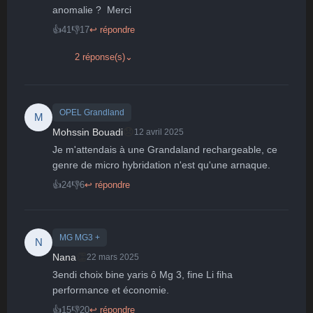
anomalie ?  Merci
👍
41
👎
17
↩ répondre
2 réponse(s)
⌄
OPEL Grandland
M
😞
Mohssin Bouadi
12 avril 2025
Je m'attendais à une Grandaland rechargeable, ce 
genre de micro hybridation n'est qu'une arnaque.
👍
24
👎
6
↩ répondre
MG MG3 +
N
👏
Nana
22 mars 2025
3endi choix bine yaris ô Mg 3, fine Li fiha 
performance et économie.
👍
15
👎
20
↩ répondre