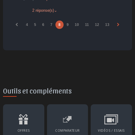
2 réponse(s)
⌄
4
5
6
7
8
9
10
11
12
13
Outils et compléments
OFFRES
COMPARATEUR
VIDÉOS / ESSAIS