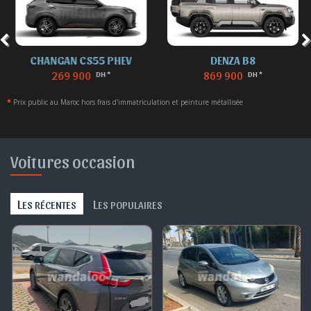
CHANGAN CS55 PHEV
DENZA B8
269 900
869 900
DH *
DH *
*
Prix public au Maroc hors frais d'immatriculation et peinture métallisée
Voitures occasion
L
L
ES RÉCENTES
ES POPULAIRES