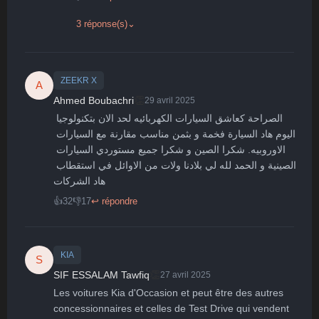
3 réponse(s)
⌄
ZEEKR X
A
👏
Ahmed Boubachri
29 avril 2025
الصراحة كعاشق السيارات الكهربائيه لحد الان بتكنولوجيا 
اليوم هاد السيارة فخمة و بثمن مناسب مقارنة مع السيارات 
الاوروبيه. شكرا الصين و شكرا جميع مستوردي السيارات 
الصينية و الحمد لله لي بلادنا ولات من الاوائل في استقطاب 
هاد الشركات 
👍
32
👎
17
↩ répondre
KIA
S
👏
SIF ESSALAM Tawfiq
27 avril 2025
Les voitures Kia d'Occasion et peut être des autres 
concessionnaires et celles de Test Drive qui vendent 