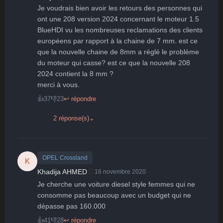
🤩
👏
😄
🙂
😐
Je voudrais bien avoir les retours des personnes qui 
Parfait
Bravo
Réjoui
Content
Indifférent
ont une 208 version 2024 concernant le moteur 1.5 
😮
😞
😠
😨
BlueHDI vu les nombreuses reclamations des clients 
Surpris
Déçu
Enervé
Effrayé
européens par rapport à la chaine de 7 mm. est ce 
que la nouvelle chaine de 8mm a réglé le problème 
du moteur qui casse? est ce que la nouvelle 208 
2024 contient la 8 mm ?

merci à vous.
👍
37
👎
23
↩ répondre
2 réponse(s)
⌄
OPEL Crossland
K
👏
Khadija AHMED
16 novembre 2020
Je cherche une voiture diesel style femmes qui ne 
consomme pas beaucoup avec un budget qui ne 
dépasse pas 160.000
👍
41
👎
28
↩ répondre