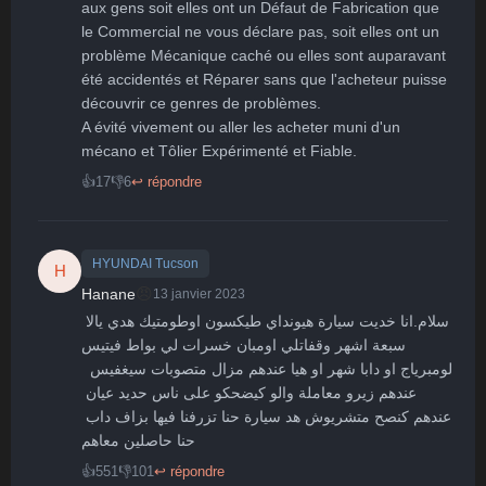
aux gens soit elles ont un Défaut de Fabrication que 
le Commercial ne vous déclare pas, soit elles ont un 
problème Mécanique caché ou elles sont auparavant 
été accidentés et Réparer sans que l'acheteur puisse 
découvrir ce genres de problèmes.

A évité vivement ou aller les acheter muni d'un 
mécano et Tôlier Expérimenté et Fiable.
👍
17
👎
6
↩ répondre
HYUNDAI Tucson
H
😠
Hanane
13 janvier 2023
سلام.انا خديت سيارة هيونداي طيكسون اوطومتيك هدي يالا 
سبعة اشهر وقفاتلي اومبان خسرات لي بواط فيتيس 

 لومبرياج او دابا شهر او هيا عندهم مزال متصوبات سيغفيس 
عندهم زيرو معاملة والو كيضحكو على ناس حديد عيان 
عندهم كنصح متشريوش هد سيارة حنا تزرفنا فيها بزاف داب 
حنا حاصلين معاهم
👍
551
👎
101
↩ répondre