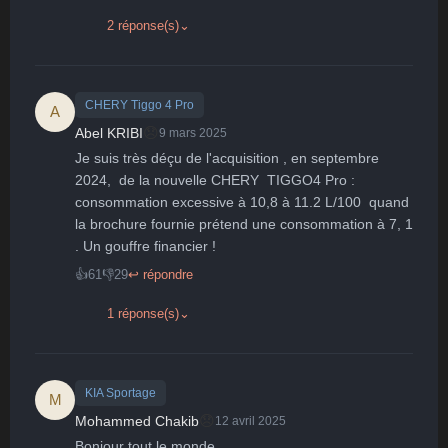
2 réponse(s)
⌄
CHERY Tiggo 4 Pro
A
😞
Abel KRIBI
9 mars 2025
Je suis très déçu de l'acquisition , en septembre 
2024,  de la nouvelle CHERY  TIGGO4 Pro : 
consommation excessive à 10,8 à 11.2 L/100  quand 
la brochure fournie prétend une consommation à 7, 1 
. Un gouffre financier !
👍
61
👎
29
↩ répondre
1 réponse(s)
⌄
KIA Sportage
M
😞
Mohammed Chakib
12 avril 2025
Bonjour tout le monde,
