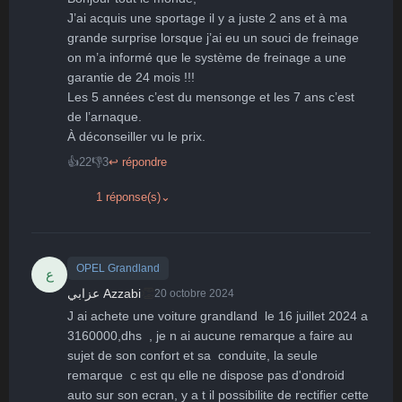
J’ai acquis une sportage il y a juste 2 ans et à ma  
grande surprise lorsque j’ai eu un souci de freinage 
on m’a informé que le système de freinage a une 
garantie de 24 mois !!!

Les 5 années c’est du mensonge et les 7 ans c’est 
de l’arnaque.

À déconseiller vu le prix.
👍
22
👎
3
↩ répondre
1 réponse(s)
⌄
OPEL Grandland
ع
👏
عزابي Azzabi
20 octobre 2024
J ai achete une voiture grandland  le 16 juillet 2024 a 
3160000,dhs  , je n ai aucune remarque a faire au 
sujet de son confort et sa  conduite, la seule 
remarque  c est qu elle ne dispose pas d'ondroid 
auto sur son ecran, y a t il possibilite de rectifier cette 