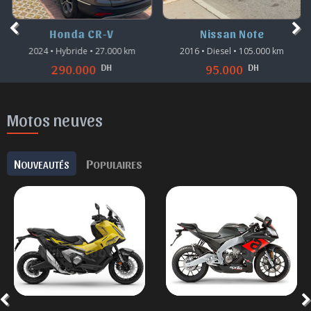
Honda CR-V
Nissan Note
2024 • Hybride • 27.000 km
2016 • Diesel • 105.000 km
DH
DH
290.000
95.000
Motos neuves
N
P
OUVEAUTÉS
OPULAIRES