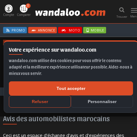
0
T
n
Compte
Comparer
Men
Trouver
PROMO
ANNONCE
MOTO
MOBILE
OFFRES
Votre expérience sur wandaloo.com
FABIA
KAMIQ
FORMENTOR
TAIGO
GRANDLAND
wandaloo.com utilise des cookies pour vous offrir le contenu
adapté et la meilleure expérience utilisateur possible. Aidez-nous à
mieux vous servir.
Tout accepter
Tous les commentaires
Refuser
Personnaliser
Avis des automobilistes marocains
Ceci est un espace d'échange d'avis et d'expériences des