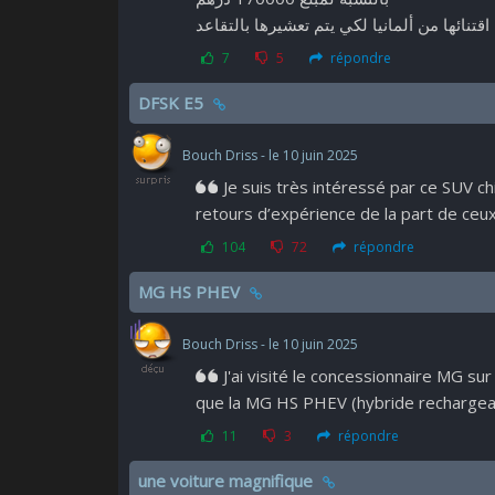
قتنائها من ألمانيا لكي يتم تعشيرها بالتقاعد
7
5
répondre
DFSK E5
Bouch Driss - le 10 juin 2025
Je suis très intéressé par ce SUV chi
retours d’expérience de la part de ceux 
104
72
répondre
MG HS PHEV
Bouch Driss - le 10 juin 2025
J'ai visité le concessionnaire MG s
que la MG HS PHEV (hybride rechargeab
11
3
répondre
une voiture magnifique