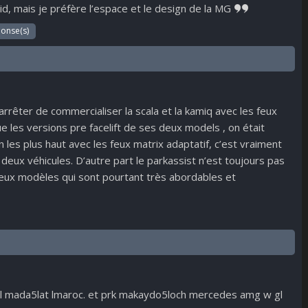
id, mais je préfère l’espace et le design de la MG
ponse(s)
rêter de commercialiser la scala et la kamiq avec les feux
Que les versions pre facelift de ses deux models , on était
n les plus haut avec les feux matrix adaptatif, c’est vraiment
eux véhicules. D’autre part le parkassist n’est toujours pas
deux modèles qui sont pourtant très abordables et
l mada5lat lmaroc. et prk makaydo5loch mercedes amg w gl