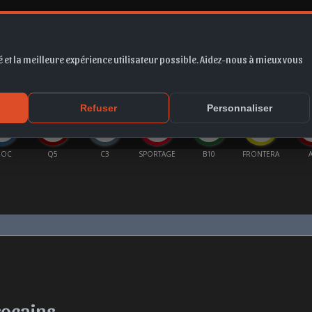
 et la meilleure expérience utilisateur possible. Aidez-nous à mieux vous
*
EUR
PROMO
COTE
FORUM
VIDÉO
ACTU
MA
Refuser
Personnaliser
ROC
Q5
C3
SPORTAGE
B10
FRONTERA
rocains