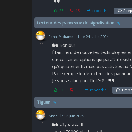
28
15
répondre
3 ré
Lecteur des panneaux de signalisation
Rahai Mohammed - le 24 juillet 2024
Bonjour
Étant féru de nouvelles technologies emb
sur certaines options qui paraît-il exis
qu’équipements mais pas activées au Ma
Par exemple le détecteur des panneaux
Je vous salue pour l’intérêt.
13
3
répondre
1 répo
Tiguan
Aissa - le 18 juin 2025
السلام عليكم
بالنسبة لمبلغ 170000 درهم