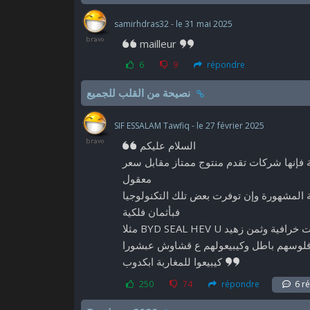
samirhdras32 - le 31 mai 2025
mailleur
6
9
répondre
نصيحة من القلب للجميع
SIF ESSALAM Tawfiq - le 27 février 2025
السلام عليكم
ة فإنها شركات تقدم منتوج ممتاز مقابل سعر
معقول
ية المشهورة وإن توفرت بعض تلك التكنولوجيا
فبأثمان فلكية
مثلا BYD SEAL HEV U ثمن زهيد
 فلوسهم باطل وكيبيعولهم ع قشاوش عبشورا
كيبيعوا للمغاربة ابكدوب
250
74
répondre
6 r