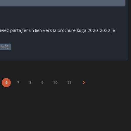
uviez partager un lien vers la brochure kuga 2020-2022 je
se(s)
6
7
8
9
10
11