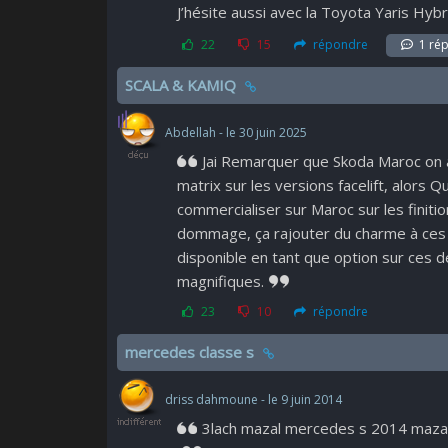
J’hésite aussi avec la Toyota Yaris Hybr
22
15
répondre
1 ré
SCALA & KAMIQ
Abdellah - le 30 juin 2025
Jai Remarquer que Skoda Maroc on ar
matrix sur les versions facelift, alors 
commercialiser sur Maroc sur les finitio
dommage, ça rajouter du charme à ces d
disponible en tant que option sur ces 
magnifiques.
23
10
répondre
mercedes classe s
driss dahmoune - le 9 juin 2014
3lach mazal mercedes s 2014 maza