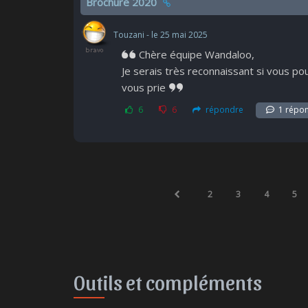
Brochure 2020
Touzani - le 25 mai 2025
Chère équipe Wandaloo,
Je serais très reconnaissant si vous po
vous prie
6
6
répondre
1 répon
2
3
4
5
Outils et compléments