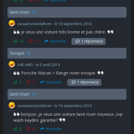
32
24
répondre
land rover
oussama benlahcen - le 10 septembre 2014
je veux une voiture trés bonne et pas chére.
14
17
répondre
1 réponse(s)
Evoque
A45 AMG - le 5 août 2014
Porsche Macan > Range rover evoque.
9
2
répondre
1 réponse(s)
land rover
oussama benlahcen - le 10 septembre 2014
bonjour ,je veux une voiture land rover nouveux ,svp
wash kaydiro garantie?
8
8
répondre