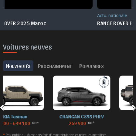
Actu. nationale
RANGE ROVER Experience 2025 Maroc
Voitures neuves
N
P
P
OUVEAUTÉS
ROCHAINEMENT
OPULAIRES
CHANGAN CS55 PHEV
DENZA B8
269 900
869 900
DH *
DH *
*
Prix public au Maroc hors frais d'immatriculation et peinture métallisée