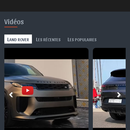
Vidéos
L
L
L
AND ROVER
ES RÉCENTES
ES POPULAIRES