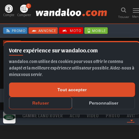
0
T
n
Compte
Comparer
Men
Trouver
PROMO
ANNONCE
MOTO
MOBILE
OFFRES
Votre expérience sur wandaloo.com
FRONTERA
SCALA
FORMENTOR
X1
IBIZA
wandaloo.com utilise des cookies pour vous offrir le contenu
adapté et la meilleure expérience utilisateur possible. Aidez-nous à
mieux vous servir.
Tout accepter
Tous les commentaires
LAND ROVER
Avis à propos de Land Rover Range Rover Evoque Maroc
Refuser
Personnaliser
GAMME LAND ROVER
ACTU
VIDEO
PHOTO
AVIS