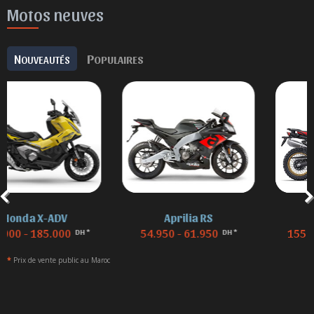
Motos neuves
N
P
OUVEAUTÉS
OPULAIRES
Aprilia RS
BMW F 850
54.950 - 61.950
155.000 - 155.000
DH *
DH *
*
Prix de vente public au Maroc