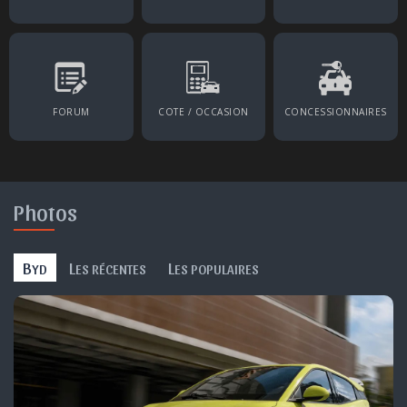
FORUM
COTE / OCCASION
CONCESSIONNAIRES
Photos
B
L
L
YD
ES RÉCENTES
ES POPULAIRES