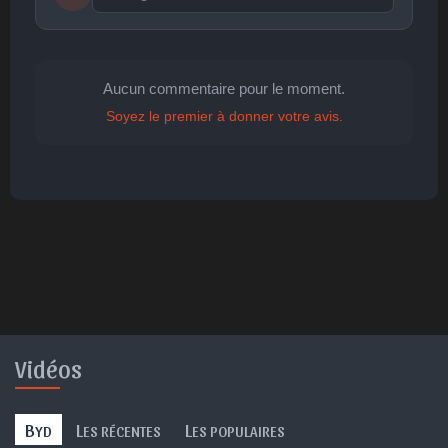
Publier
publication immédiate
Aucun commentaire pour le moment.
Soyez le premier à donner votre avis.
🤩
👏
😄
🙂
😐
Parfait
Bravo
Réjoui
Content
Indifférent
😮
😞
😠
😨
Surpris
Déçu
Enervé
Effrayé
Vidéos
B
L
L
YD
ES RÉCENTES
ES POPULAIRES