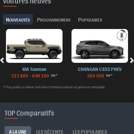
Voitures neuves
N
P
P
OUVEAUTÉS
ROCHAINEMENT
OPULAIRES
KIA Tasman
CHANGAN CS55 PHEV
313 800 - 649 100
269 900
DH *
DH *
*
Prix public au Maroc hors frais d'immatriculation et peinture métallisée
TOP Comparatifs
A LA UNE
LES RÉCENTS
LES POPULAIRES