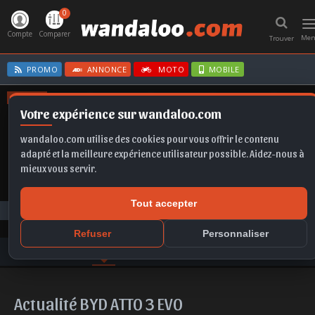
0
T
n
Compte
Comparer
Me
Trouver
PROMO
ANNONCE
MOTO
MOBILE
OFFRES
Votre expérience sur wandaloo.com
SCALA
A6
X1
C3
FORMENTOR
wandaloo.com utilise des cookies pour vous offrir le contenu
adapté et la meilleure expérience utilisateur possible. Aidez-nous à
mieux vous servir.
Tout accepter
Toute l'actualité
BYD
ATTO 3 EVO
Refuser
Personnaliser
GAMME BYD
ACTU
VIDEO
PHOTO
AVIS
COMPARER
Actualité BYD ATTO 3 EVO