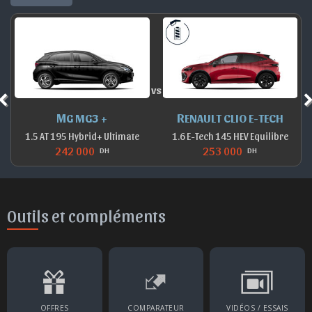
vs
MG MG3 +
RENAULT CLIO E-TECH
1.5 AT 195 Hybrid+ Ultimate
1.6 E-Tech 145 HEV Equilibre
242 000
253 000
DH
DH
Outils et compléments
OFFRES
COMPARATEUR
VIDÉOS / ESSAIS