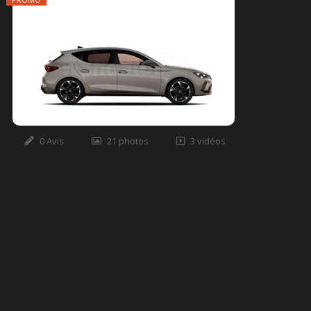
0 Avis
21 photos
3 vidéos