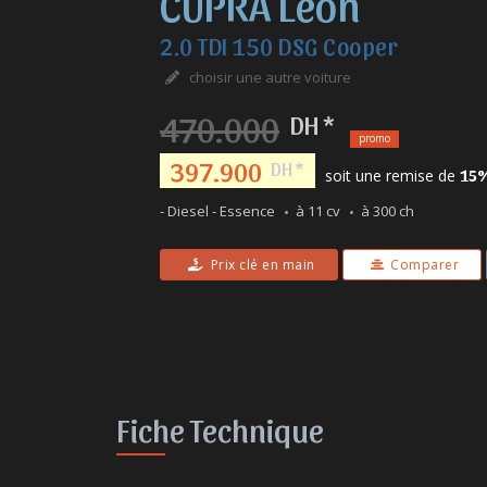
CUPRA Leon
2.0 TDI 150 DSG Cooper
choisir une autre voiture
470.000
DH *
promo
397.900
DH *
soit une remise de
15
- Diesel - Essence
à 11 cv
à 300 ch
Prix clé en main
Comparer
Fiche Technique