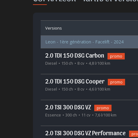
Versions
Leon - 1ère génération - Facelift - 2024
2.0 TDI 150 DSG Carbon
promo
Diesel
150 ch
8 cv
4,8 l/100 km
2.0 TDI 150 DSG Cooper
promo
Diesel
150 ch
8 cv
4,6 l/100 km
2.0 TSI 300 DSG VZ
promo
Essence
300 ch
11 cv
7,6 l/100 km
2.0 TSI 300 DSG VZ Performance
pr