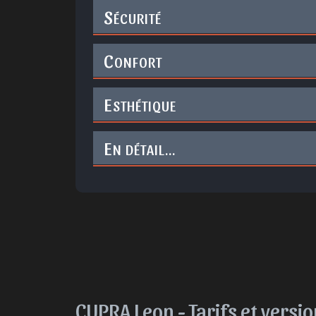
S
ÉCURITÉ
C
ONFORT
E
STHÉTIQUE
E
N DÉTAIL...
CUPRA Leon -
Tarifs et versi