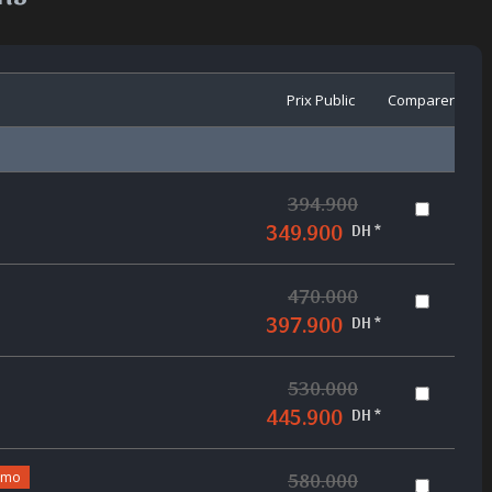
Prix Public
Comparer
394.900
349.900
DH *
470.000
397.900
DH *
530.000
445.900
DH *
omo
580.000