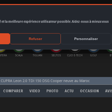
 et la meilleure expérience utilisateur possible. Aidez-nous à mieux vous
*
EUR
PROMO
COTE
FORUM
VIDÉO
ACTU
MA
Refuser
Personnaliser
NTERA
SCALA
TIGUAN
SELTOS
CLIO E-TECH
GOLF
B
CUPRA Leon 2.0 TDI 150 DSG Cooper neuve au Maroc
COMPARER
VIDEO
PHOTO
ACTU
OCCASION
AVI