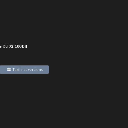
ou
%
72.100 DH
Tarifs et versions