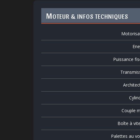
M
OTEUR & INFOS TECHNIQUES
Motorisa
Ene
Puissance fis
Transmis
Architec
Cylin
Couple m
Boîte à vit
Palettes au vo