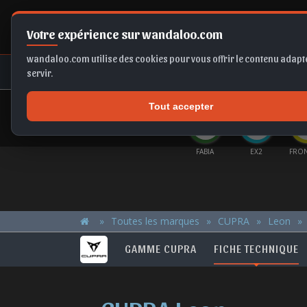
Votre expérience sur wandaloo.com
wandaloo.com utilise des cookies pour vous offrir le contenu adapté
NEUF
OCCASION
COMPARAT
servir.
Tout accepter
OFFRES DU MOMENT
ERA EV
A6
X1
CORSA BVA
FABIA
EX2
FRO
Toutes les marques
CUPRA
Leon
GAMME CUPRA
FICHE TECHNIQUE