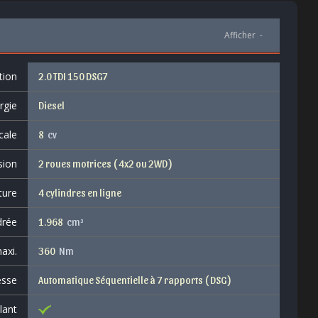
Afficher
-
tion
2.0 TDI 150 DSG7
rgie
Diesel
cale
8
cv
sion
2 roues motrices ( 4x2 ou 2WD )
ture
4 cylindres en ligne
drée
1.968
cm³
axi.
360
Nm
esse
Automatique Séquentielle à 7 rapports ( DSG )
lant