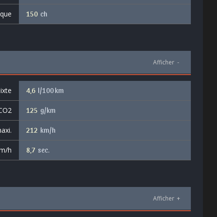
ique
150
ch
Afficher
-
ixte
4,6
l/100 km
 CO2
125
g/km
axi.
212
km/h
km/h
8,7
sec.
Afficher
+