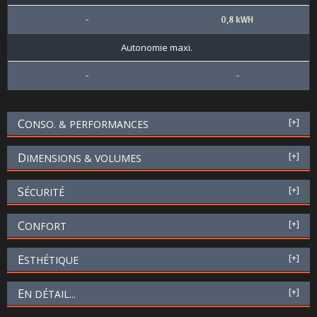
-
0,8 kWH
Autonomie maxi.
-
-
C
[+]
ONSO. & PERFORMANCES
D
[+]
IMENSIONS & VOLUMES
S
[+]
ÉCURITÉ
C
[+]
ONFORT
E
[+]
STHÉTIQUE
E
[+]
N DÉTAIL...