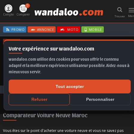
0
T
n
Compte
Comparer
Me
Trouver
PROMO
ANNONCE
MOTO
MOBILE
OFFRES
Votre expérience sur wandaloo.com
X1
FORMENTOR
IBIZA
SELTOS
CLIO E-TECH
wandaloo.com utilise des cookies pour vous offrir le contenu
adapté et la meilleure expérience utilisateur possible. Aidez-nous à
mieux vous servir.
Tout accepter
Guide d'achat
Comparateur Voiture Neuve Maroc
Refuser
Personnaliser
Comparateur Voiture Neuve Maroc
Vous êtes sur le point d'acheter une voiture neuve et vous ne savez pas