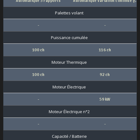
Automatique 5 rapports
Automatique Variation continue (CV
Palettes volant
-
-
Puissance cumulée
100 ch
116 ch
Moteur Thermique
100 ch
92 ch
Moteur Électrique
-
59 kW
Moteur Électrique n°2
-
-
Capacité / Batterie