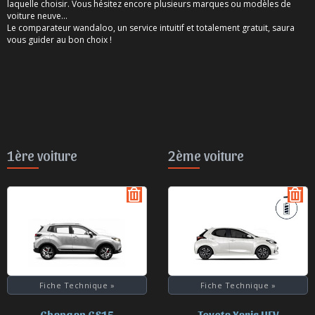
laquelle choisir. Vous hésitez encore plusieurs marques ou modèles de
voiture neuve...
Le comparateur wandaloo, un service intuitif et totalement gratuit, saura
vous guider au bon choix !
1ère voiture
2ème voiture
Retirer
Ret
de
de
la
la
comparaison
co
Fiche Technique
»
Fiche Technique
»
Changan CS15
Toyota Yaris HEV