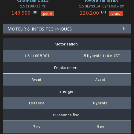
1.5 l 100 AT Élite
1.5 HEV 116 AT Dynamic+ SP
DH
DH
149.900
220.200
promo
promo
M
[-]
OTEUR & INFOS TECHNIQUES
Motorisation
1.5 l 100 5DCT
1.5 Hybride 116 e-CVT
Emplacement
Avant
Avant
Energie
Essence
Hybride
Puissance fisc.
7 cv
9 cv