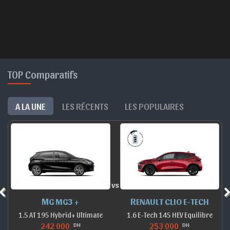
TOP Comparatifs
A LA UNE
LES RÉCENTS
LES POPULAIRES
vs
MG MG3 +
RENAULT CLIO E-TECH
1.5 AT 195 Hybrid+ Ultimate
1.6 E-Tech 145 HEV Equilibre
242 000
253 000
DH
DH