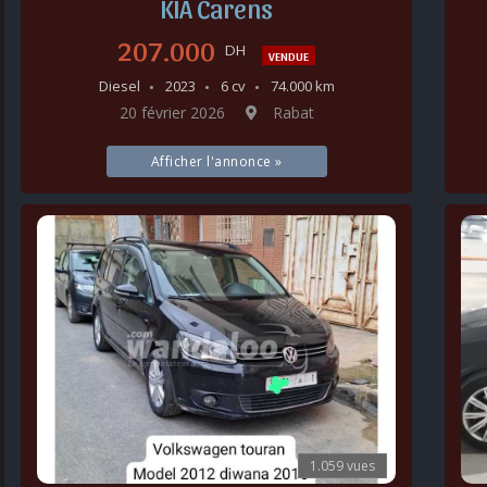
KIA Carens
207.000
DH
VENDUE
Diesel
2023
6 cv
74.000 km
20 février 2026
Rabat
Afficher l'annonce »
1.059 vues