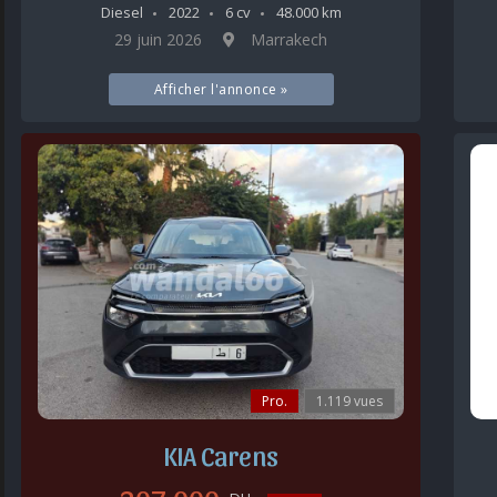
Diesel
2022
6 cv
48.000 km
29 juin 2026
Marrakech
Afficher l'annonce »
Pro.
1.119 vues
KIA Carens