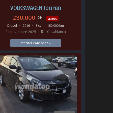
VOLKSWAGEN Touran
230.000
DH
VENDUE
Diesel
2016
8 cv
180.000 km
24 novembre 2025
Casablanca
Afficher l'annonce »