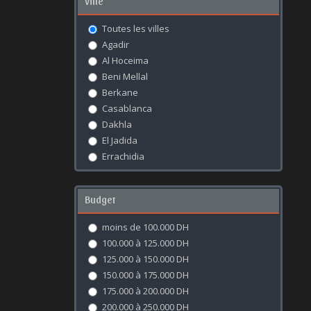
Ville
Toutes les villes
Agadir
Al Hoceima
Beni Mellal
Berkane
Casablanca
Dakhla
El Jadida
Errachidia
Essaouira
Fès
Budget
Kénitra
Khouribga
moins de 100.000 DH
Laâyoune
100.000 à 125.000 DH
Marrakech
125.000 à 150.000 DH
Meknès
150.000 à 175.000 DH
Mohammédia
175.000 à 200.000 DH
Nador
200.000 à 250.000 DH