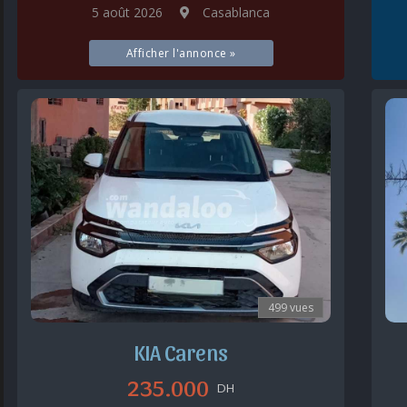
5 août 2026
Casablanca
Afficher l'annonce »
499 vues
KIA Carens
235.000
DH