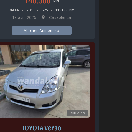
140.000
DH
Diesel
2013
6 cv
118.000 km
19 avril 2026
Casablanca
Afficher l'annonce »
800 vues
TOYOTA Verso