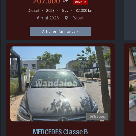
207.000
DH
VENDUE
Diesel
2023
6 cv
82.000 km
6 mai 2026
Rabat
Afficher l'annonce »
936 vues
MERCEDES Classe B