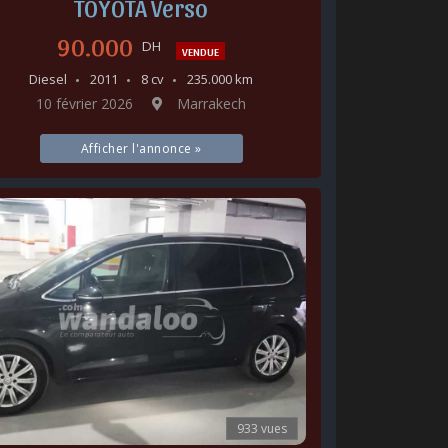
TOYOTA Verso
90.000
DH
VENDUE
Diesel
2011
8 cv
235.000 km
10 février 2026
Marrakech
Afficher l'annonce »
933 vues