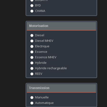
BYD
CHANA
CHANGAN
CHANGHE
Motorisation
CHERY
CHEVROLET
Diesel
CHRYSLER
Diesel MHEV
CITROËN
Electrique
CUPRA
Essence
DACIA
Essence MHEV
DAIHATSU
Hybride
DEEPAL
Hybride rechargeable
DENZA
REEV
DFSK
DODGE
Transmission
DONGFENG
DS
Manuelle
EXEED
Automatique
FERRARI