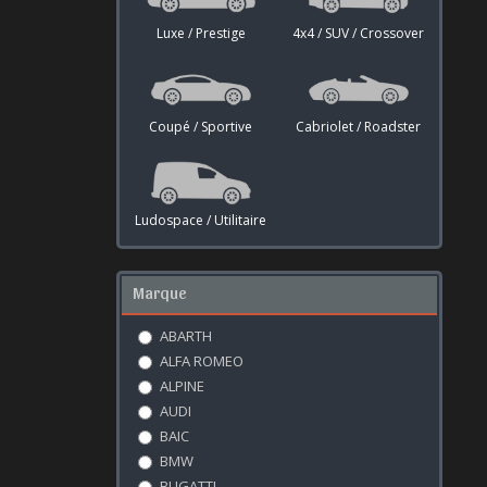
Luxe / Prestige
4x4 / SUV / Crossover
Coupé / Sportive
Cabriolet / Roadster
Ludospace / Utilitaire
Marque
ABARTH
ALFA ROMEO
ALPINE
AUDI
BAIC
BMW
BUGATTI