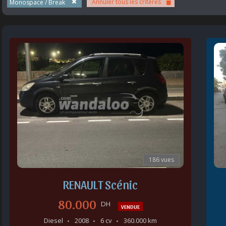
Annuler tous les critères
Monospace / Break
186 vues
RENAULT Scénic
80.000
DH
VENDUE
Diesel
2008
6 cv
360.000 km