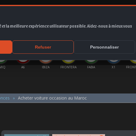
 et la meilleure expérience utilisateur possible. Aidez-nous à mieux vous
*
EUR
PROMO
COTE
FORUM
VIDÉO
ACTU
MA
Refuser
Personnaliser
MIQ
A6
IBIZA
FRONTERA
FABIA
X1
FRONT
onces
Acheter voiture occasion au Maroc