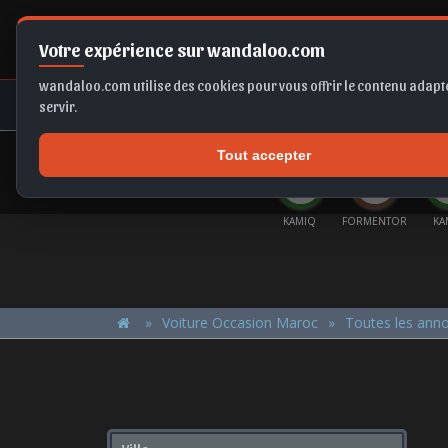
Votre expérience sur wandaloo.com
wandaloo.com utilise des cookies pour vous offrir le contenu adapté
NEUF
OCCASION
COMPARAT
servir.
Tout accepter
OFFRES DU MOMENT
LTOS
TIGUAN
EX2
SCALA
KAMIQ
FORMENTOR
KA
Voiture Occasion Maroc
Toutes les ann