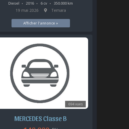
Diesel
2016
6 cv
350.000 km
19 mai 2026
Temara
Afficher l'annonce »
694 vues
MERCEDES Classe B