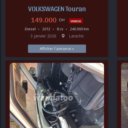
VOLKSWAGEN Touran
149.000
DH
VENDUE
Diesel
2012
8 cv
240.000 km
3 janvier 2026
Larache
Afficher l'annonce »