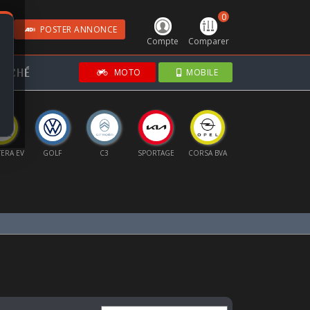
0
POSTER ANNONCE
Compte
Comparer
RCHÉ
MOTO
MOBILE
ERA EV
GOLF
C3
SPORTAGE
CORSA BVA
MOKKA