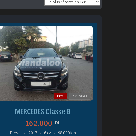
Pro.
221 vues
MERCEDES Classe B
162.000
DH
Diesel
2017
6 cv
98.000 km