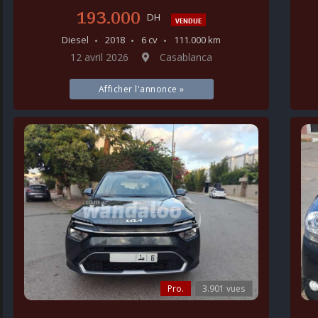
193.000
DH
VENDUE
Diesel
2018
6 cv
111.000 km
12 avril 2026
Casablanca
Afficher l'annonce »
Pro.
3.901 vues