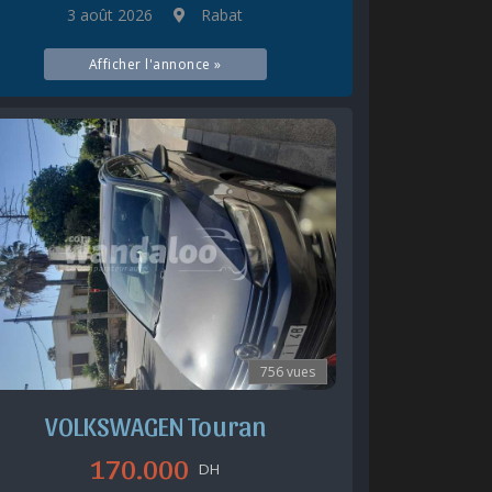
3 août 2026
Rabat
Afficher l'annonce »
756 vues
VOLKSWAGEN Touran
170.000
DH