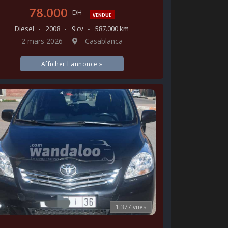
78.000
DH
VENDUE
Diesel
2008
9 cv
587.000 km
2 mars 2026
Casablanca
Afficher l'annonce »
1.377 vues