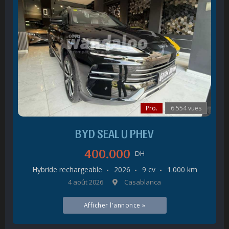
Pro.
6.554 vues
BYD SEAL U PHEV
400.000
DH
Hybride rechargeable
2026
9 cv
1.000 km
4 août 2026
Casablanca
Afficher l'annonce »