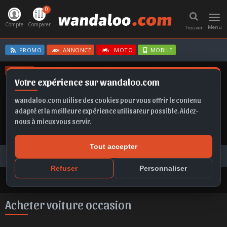
0
Toggl
navig
Compte
Comparer
Menu
Trouver
PROMO
ANNONCE
MOTO
MOBILE
OFFRES
Votre expérience sur wandaloo.com
SELTOS
IBIZA
SCALA
FRONTERA
EX2
wandaloo.com utilise des cookies pour vous offrir le contenu
adapté et la meilleure expérience utilisateur possible. Aidez-
nous à mieux vous servir.
Tout accepter
Voiture Occasion Maroc
Toutes les annonces
Acheter voiture occasion au Maroc
Refuser
Personnaliser
Acheter voiture occasion