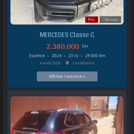
Pro.
799 vues
MERCEDES Classe G
2.380.000
DH
Essence
2024
23 cv
29.000 km
4 août 2026
Casablanca
Afficher l'annonce »