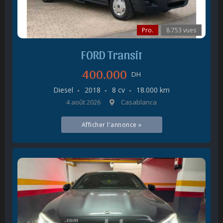
Pro.
8.753 vues
FORD Transit
400.000
DH
Diesel
2018
8 cv
18.000 km
4 août 2026
Casablanca
Afficher l'annonce »