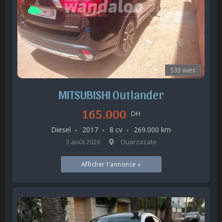
533 vues
MITSUBISHI Outlander
165.000
DH
Diesel
2017
8 cv
269.000 km
3 août 2026
Ouarzazate
Afficher l'annonce »