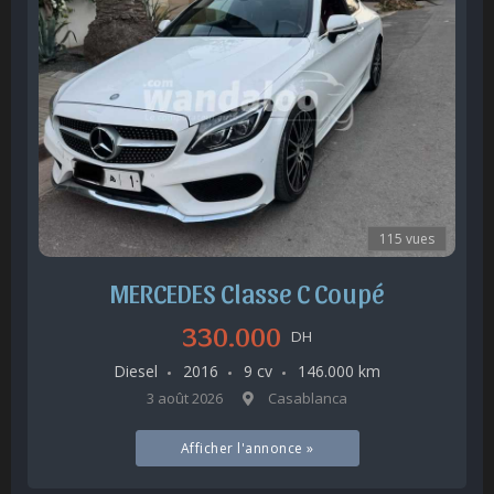
115 vues
MERCEDES Classe C Coupé
330.000
DH
Diesel
2016
9 cv
146.000 km
3 août 2026
Casablanca
Afficher l'annonce »