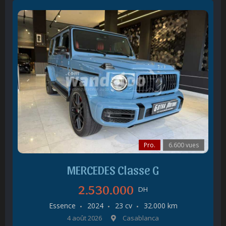
Pro.
6.600 vues
MERCEDES Classe G
2.530.000
DH
Essence
2024
23 cv
32.000 km
4 août 2026
Casablanca