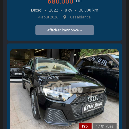
680.000
DH
Diesel
2022
8 cv
38.000 km
4 août 2026
Casablanca
Afficher l'annonce »
Pro.
1.181 vues