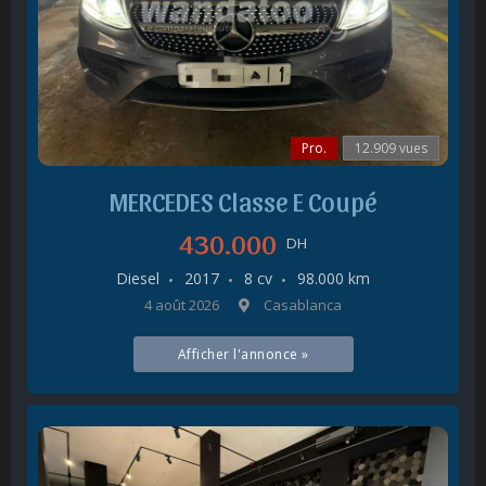
Pro.
12.909 vues
MERCEDES Classe E Coupé
430.000
DH
Diesel
2017
8 cv
98.000 km
4 août 2026
Casablanca
Afficher l'annonce »