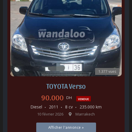
1.377 vues
TOYOTA Verso
90.000
DH
VENDUE
Diesel
2011
8 cv
235.000 km
10 février 2026
Marrakech
Afficher l'annonce »