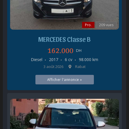
Pro.
209 vues
MERCEDES Classe B
162.000
DH
Diesel
2017
6 cv
98.000 km
3 août 2026
Rabat
Afficher l'annonce »