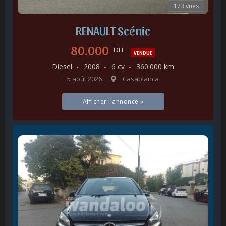
173 vues
RENAULT Scénic
80.000
DH
VENDUE
Diesel
2008
6 cv
360.000 km
5 août 2026
Casablanca
Afficher l'annonce »