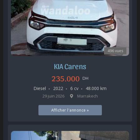
496 vues
KIA Carens
235.000
DH
Diesel
2022
6 cv
48.000 km
29 juin 2026
Marrakech
Afficher l'annonce »