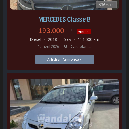
936 vues
MERCEDES Classe B
193.000
DH
VENDUE
Diesel
2018
6 cv
111.000 km
12 avril 2026
Casablanca
Afficher l'annonce »