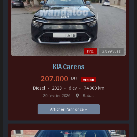
Pro.
3.899 vues
KIA Carens
207.000
DH
VENDUE
Diesel
2023
6 cv
74.000 km
20 février 2026
Rabat
Afficher l'annonce »