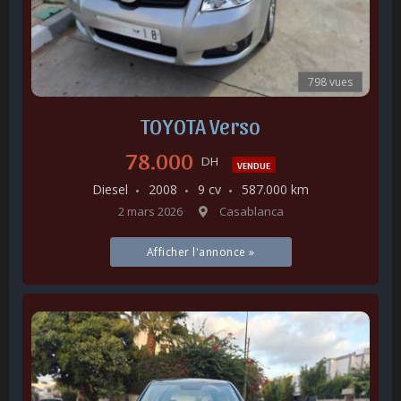
798 vues
TOYOTA Verso
78.000
DH
VENDUE
Diesel
2008
9 cv
587.000 km
2 mars 2026
Casablanca
Afficher l'annonce »