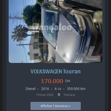
754 vues
VOLKSWAGEN Touran
170.000
DH
Diesel
2016
6 cv
350.000 km
19 mai 2026
Temara
Afficher l'annonce »