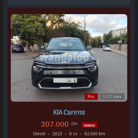
Pro.
1.117 vues
KIA Carens
207.000
DH
VENDUE
Diesel
2023
6 cv
82.000 km