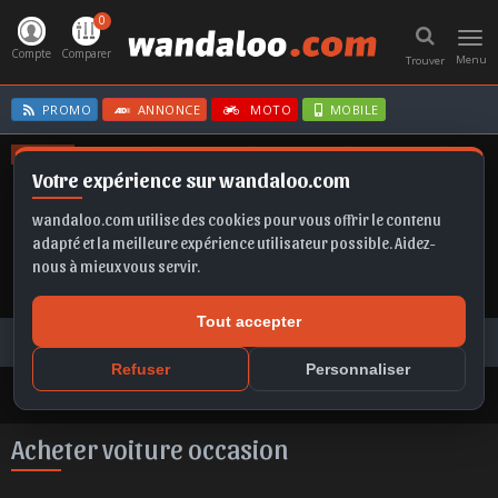
0
Toggl
navig
Compte
Comparer
Menu
Trouver
PROMO
ANNONCE
MOTO
MOBILE
OFFRES
Votre expérience sur wandaloo.com
SELTOS
GRANDLAND
SPORTAGE
FABIA
MOKKA
wandaloo.com utilise des cookies pour vous offrir le contenu
adapté et la meilleure expérience utilisateur possible. Aidez-
nous à mieux vous servir.
Tout accepter
Voiture Occasion Maroc
Toutes les annonces
Acheter voiture occasion au Maroc
Refuser
Personnaliser
Acheter voiture occasion