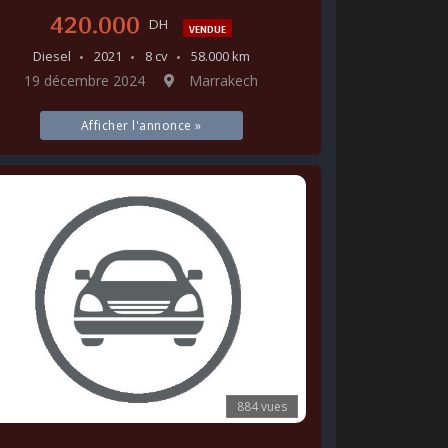
420.000
DH
VENDUE
Diesel
2021
8 cv
58.000 km
19 décembre 2024
Marrakech
Afficher l'annonce »
884 vues