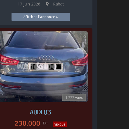
17 juin 2026
Rabat
Afficher l'annonce »
1.777 vues
AUDI Q3
230.000
DH
VENDUE