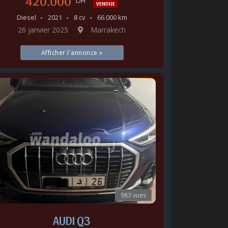
420.000
DH
VENDUE
Diesel
2021
8 cv
66.000 km
26 janvier 2025
Marrakech
Afficher l'annonce »
983 vues
AUDI Q3