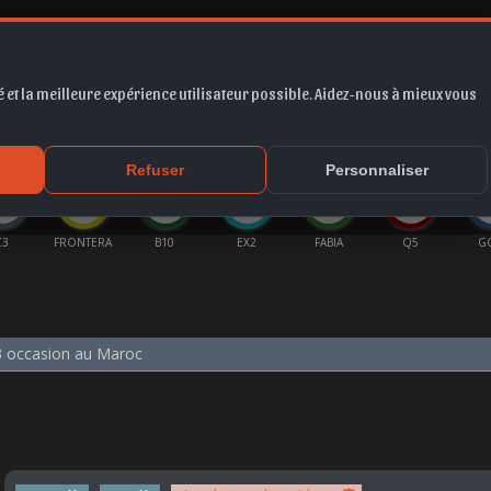
 et la meilleure expérience utilisateur possible. Aidez-nous à mieux vous
*
EUR
PROMO
COTE
FORUM
VIDÉO
ACTU
MA
Refuser
Personnaliser
C3
FRONTERA
B10
EX2
FABIA
Q5
G
3 occasion au Maroc