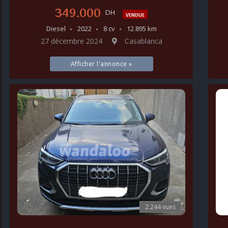
349.000
DH
VENDUE
Diesel
2022
8 cv
12.895 km
27 décembre 2024
Casablanca
Afficher l'annonce »
2.244 vues