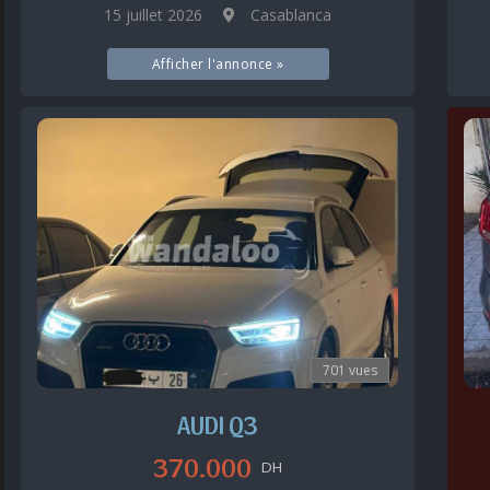
15 juillet 2026
Casablanca
Afficher l'annonce »
701 vues
AUDI Q3
370.000
DH