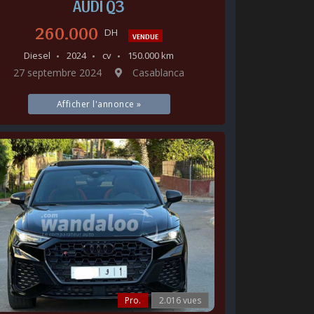
AUDI Q3
260.000
DH
VENDUE
Diesel
2024
cv
150.000 km
27 septembre 2024
Casablanca
Afficher l'annonce »
Pro.
2.016 vues