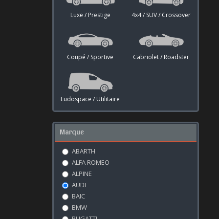
Luxe / Prestige
4x4 / SUV / Crossover
Coupé / Sportive
Cabriolet / Roadster
Ludospace / Utilitaire
Marque
ABARTH
ALFA ROMEO
ALPINE
AUDI
BAIC
BMW
BUGATTI