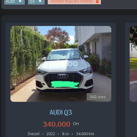
Annuler tous les critères
AUDI
Q3
642 vues
AUDI Q3
340.000
DH
Diesel
2022
8 cv
34.600 km