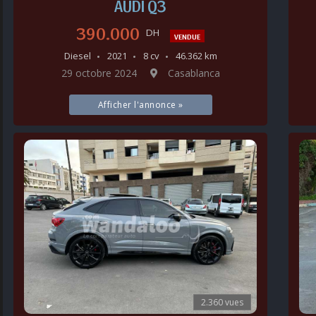
AUDI Q3
390.000
DH
VENDUE
Diesel
2021
8 cv
46.362 km
29 octobre 2024
Casablanca
Afficher l'annonce »
2.360 vues