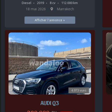
Diesel
2019
8 cv
112.000 km
18 mai 2026
Marrakech
Afficher l'annonce »
4.973 vues
AUDI Q3