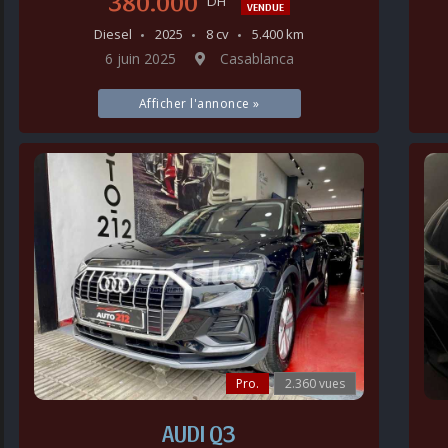
380.000
DH
VENDUE
Diesel
2025
8 cv
5.400 km
6 juin 2025
Casablanca
Afficher l'annonce »
Pro.
2.360 vues
AUDI Q3