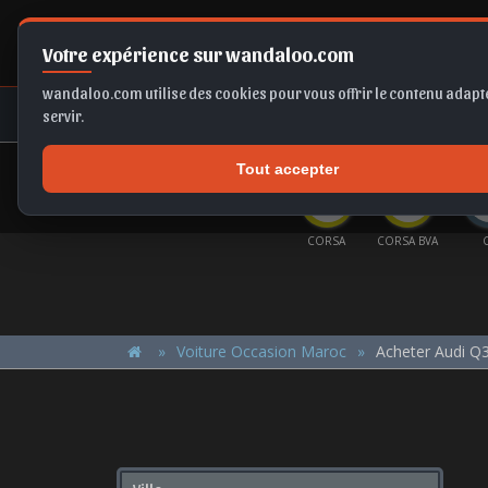
Votre expérience sur wandaloo.com
wandaloo.com utilise des cookies pour vous offrir le contenu adapté
NEUF
OCCASION
COMPARAT
servir.
Tout accepter
OFFRES DU MOMENT
A6
TIGUAN
FRONTERA EV
SPORTAGE
CORSA
CORSA BVA
Voiture Occasion Maroc
Acheter Audi Q