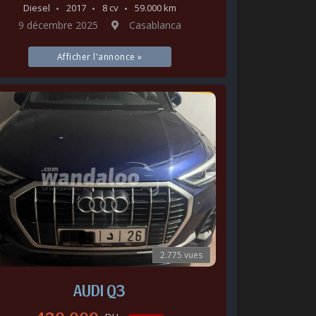
Diesel
2017
8 cv
59.000 km
9 décembre 2025
Casablanca
Afficher l'annonce »
2.775 vues
AUDI Q3