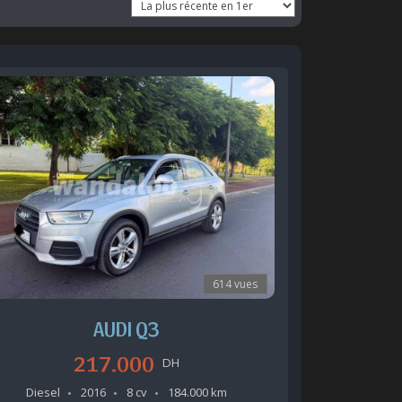
614 vues
AUDI Q3
217.000
DH
Diesel
2016
8 cv
184.000 km