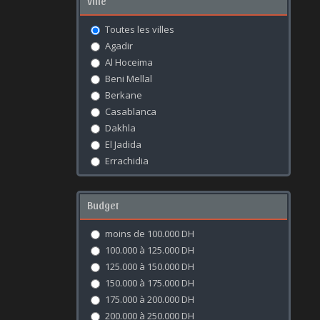
Ville
Toutes les villes
Agadir
Al Hoceima
Beni Mellal
Berkane
Casablanca
Dakhla
El Jadida
Errachidia
Essaouira
Fès
Budget
Kénitra
Khouribga
moins de 100.000 DH
Laâyoune
100.000 à 125.000 DH
Marrakech
125.000 à 150.000 DH
Meknès
150.000 à 175.000 DH
Mohammédia
175.000 à 200.000 DH
Nador
200.000 à 250.000 DH