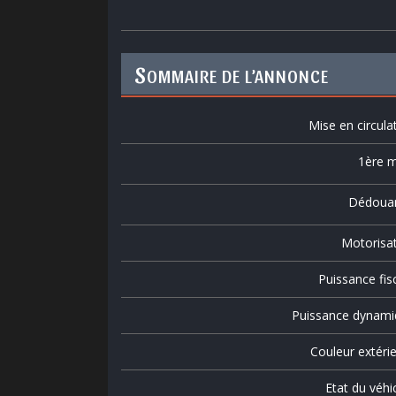
S
OMMAIRE DE L’ANNONCE
Mise en circula
1ère m
Dédoua
Motorisa
Puissance fis
Puissance dynami
Couleur extéri
Etat du véhi