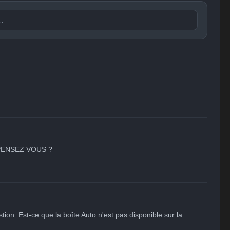
Publier

😐
😮
😞
😠
😨
ent
Indifférent
Surpris
Déçu
Enervé
Effrayé
N PENSEZ VOUS ?
tion: Est-ce que la boîte Auto n'est pas disponible sur la 