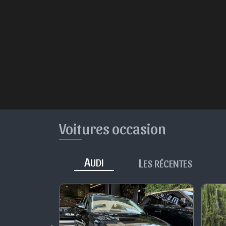
Voitures occasion
A
L
UDI
ES RÉCENTES