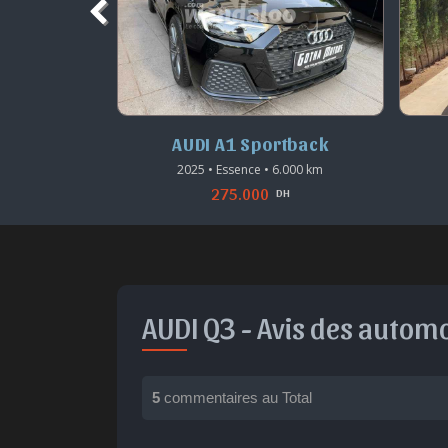
3
AUDI A1 Sportback
2.000 km
2025 • Essence • 6.000 km
275.000
DH
DH
AUDI Q3 -
Avis des automo
5
commentaires au Total