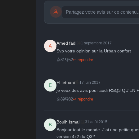
publication immédiate
🤩
👏
😄

🤩
Amed fadl
1 septembre 2017
A
Parfait
Bravo
Réjoui
Cont
Svp votre opinion sur la Urban confort 
👍
81
👎
52
↩ répondre
🤩
El tetuani
17 juin 2017
E
je veux des avis pour audi RSQ3 QU'E
👍
89
👎
82
↩ répondre
👏
Bouih Ismail
31 août 2015
B
Bonjour tout le monde. J'ai une petite ques
version 4x2 du Q3?
