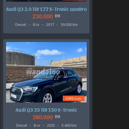
Audi Q3 2.0 TDI 177 S-Tronic quattro
230.000
DH
Diesel
8 cv
2017
59.000 km
4.986 vues
Audi Q3 35 TDI 150 S-Tronic
380.000
DH
Diesel
8 cv
2025
5.400 km