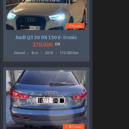
715 vues
Audi Q3 30 TDI 150 S-Tronic
370.000
DH
Diesel
8 cv
2019
112.000 km
1.781 vues