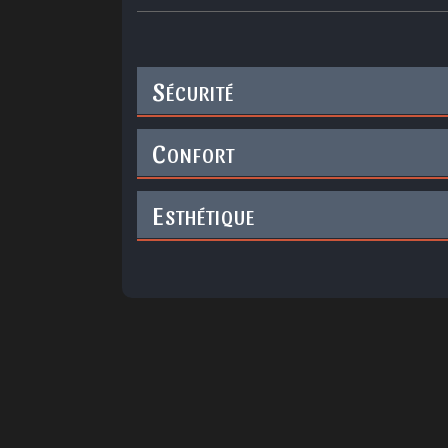
S
ÉCURITÉ
C
ONFORT
E
STHÉTIQUE