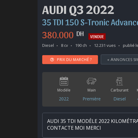
AUDI Q3 2022
35 TDI 150 S-Tronic Advanc
380.000
DH
VENDUE
Diesel
8 cv
190 ch
12.231 vues
publié le
PRIX DU MARCHÉ ?
«
ANNONCES SI
Modèle
Main
Carburant
2022
Première
Diesel
AUDI 35 TDI MODÈLE 2022 KILOMÉTR
CONTACTE MOI MERCI