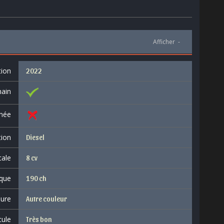
Afficher
-
tion
2022
ain
née
tion
Diesel
cale
8 cv
que
190 ch
eure
Autre couleur
cule
Très bon