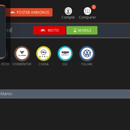
0
POSTER ANNONCE
Compte
Comparer
RCHÉ
MOTO
MOBILE
E-TECH
FORMENTOR
CORSA
EX2
TIGUAN
GRANDLAND
G
 Maroc