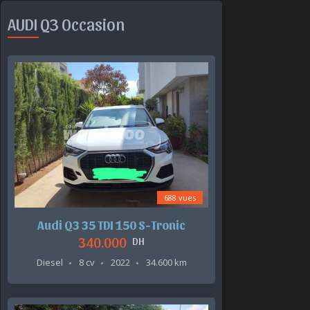
AUDI Q3 Occasion
688 vues
Audi Q3 35 TDI 150 S-Tronic
340.000
DH
Diesel
8 cv
2022
34.600 km