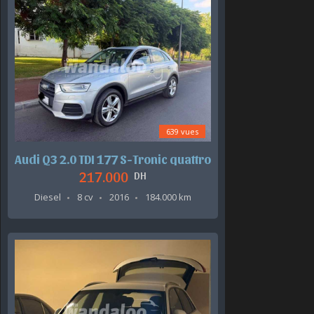
639 vues
Audi Q3 2.0 TDI 177 S-Tronic quattro
217.000
DH
Diesel
8 cv
2016
184.000 km