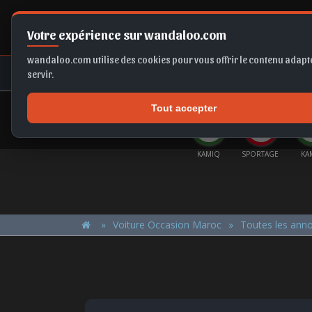
Votre expérience sur wandaloo.com
wandaloo.com utilise des cookies pour vous offrir le contenu adapté
NEUF
OCCASION
COMPARAT
servir.
Tout accepter
OFFRES DU MOMENT
LTOS
MOKKA
C3
SCALA
KAMIQ
SPORTAGE
KA
Voiture Occasion Maroc
Toutes les ann
AUDI Q3 2022 Diesel Occasion Casablanca Maroc