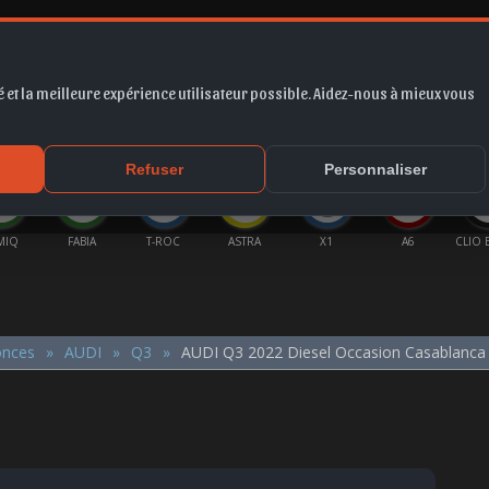
 et la meilleure expérience utilisateur possible. Aidez-nous à mieux vous
*
EUR
PROMO
COTE
FORUM
VIDÉO
ACTU
MA
Refuser
Personnaliser
MIQ
FABIA
T-ROC
ASTRA
X1
A6
CLIO 
onces
AUDI
Q3
AUDI Q3 2022 Diesel Occasion Casablanca