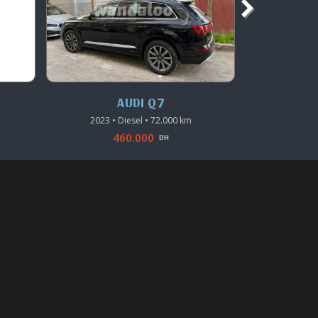
AUDI Q7
AUDI 
2023 • Diesel • 72.000 km
2017 • 
460.000
DH