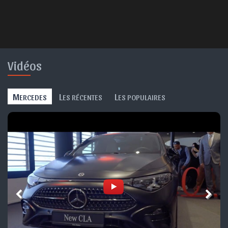
Vidéos
M
L
L
ERCEDES
ES RÉCENTES
ES POPULAIRES