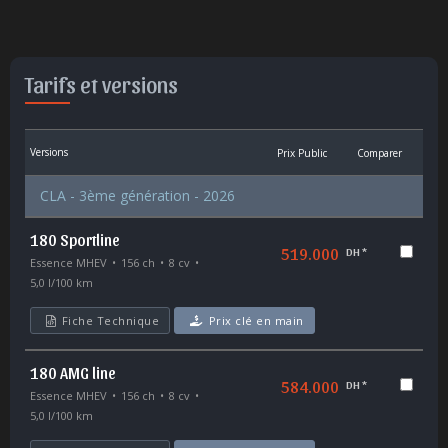
Tarifs et versions
Versions
Prix Public
Comparer
CLA - 3ème génération - 2026
180 Sportline
519.000
DH *
Essence MHEV
156 ch
8 cv
5,0 l/100 km
Fiche Technique
Prix clé en main
180 AMG line
584.000
DH *
Essence MHEV
156 ch
8 cv
5,0 l/100 km