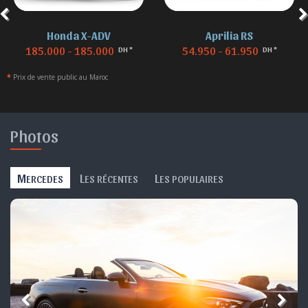
Honda X-ADV
Aprilia RS
185.000 - 185.000
54.950 - 61.950
DH *
DH *
*
Prix de vente public au Maroc
Photos
M
L
L
ERCEDES
ES RÉCENTES
ES POPULAIRES