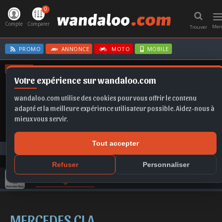
0
T
n
Compte
Comparer
Me
Trouver
PROMO
ANNONCE
MOTO
MOBILE
OFFRES
Votre expérience sur wandaloo.com
FABIA
X1
EX2
KAMIQ
A6
wandaloo.com utilise des cookies pour vous offrir le contenu
adapté et la meilleure expérience utilisateur possible. Aidez-nous à
mieux vous servir.
Tout accepter
Toutes les marques
MERCEDES
CLA neuve au Maroc
Refuser
Personnaliser
GAMME MERCEDES
FICHE TECHNIQUE
COMPARER
MERCEDES CLA