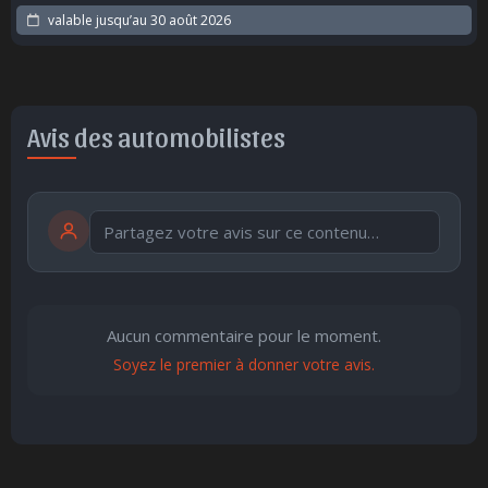
valable jusqu’au
30 août 2026
Avis des automobilistes
Publier
publication immédiate
Aucun commentaire pour le moment.
Soyez le premier à donner votre avis.
🤩
👏
😄
🙂
😐
😮
😞
Parfait
Bravo
Réjoui
Content
Indifférent
Surpris
Déçu
😠
😨
Enervé
Effrayé