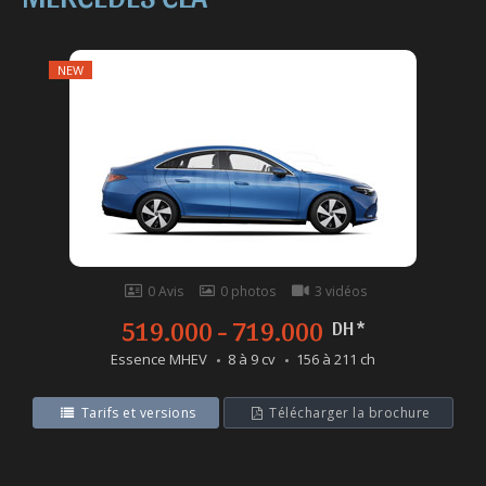
NEW
0 Avis
0 photos
3 vidéos
519.000 - 719.000
DH *
Essence MHEV
8 à 9 cv
156 à 211 ch
Tarifs et versions
Télécharger la brochure