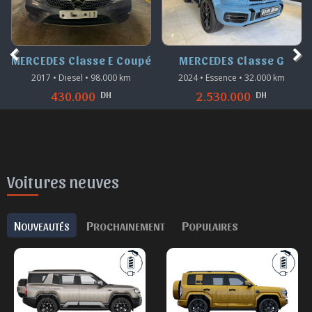
é
MERCEDES Classe G
MERCEDES GLC
2024 • Essence • 32.000 km
2022 • Diesel • 38.000 km
DH
DH
2.530.000
680.000
Voitures neuves
N
P
P
OUVEAUTÉS
ROCHAINEMENT
OPULAIRES