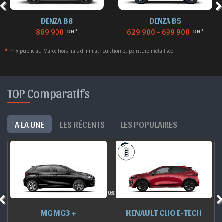
DENZA B5
DENZA Z9GT EV
629 900 - 699 900
1 119 000
DH *
DH *
*
Prix public au Maroc hors frais d'immatriculation et peinture métallisée
TOP Comparatifs
A LA UNE
LES RÉCENTS
LES POPULAIRES
vs
MG MG3 +
RENAULT CLIO E-TECH