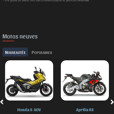
*
Prix public au Maroc hors frais d'immatriculation et peinture métallisée
Motos neuves
N
P
OUVEAUTÉS
OPULAIRES
Honda X-ADV
Aprilia RS