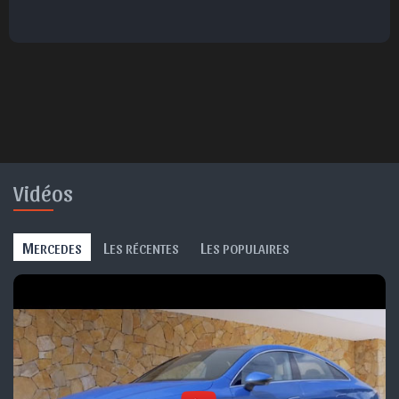
Parfait
Bravo
Réjoui
Content
Indifférent
😮
😞
😠
😨
Surpris
Déçu
Enervé
Effrayé
Vidéos
M
L
L
ERCEDES
ES RÉCENTES
ES POPULAIRES