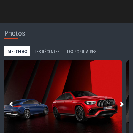
Photos
M
L
L
ERCEDES
ES RÉCENTES
ES POPULAIRES