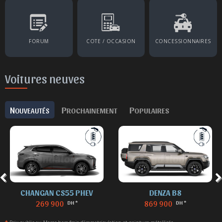
FORUM
COTE / OCCASION
CONCESSIONNAIRES
Voitures neuves
N
P
P
OUVEAUTÉS
ROCHAINEMENT
OPULAIRES
CHANGAN CS55 PHEV
DENZA B8
269 900
869 900
DH *
DH *