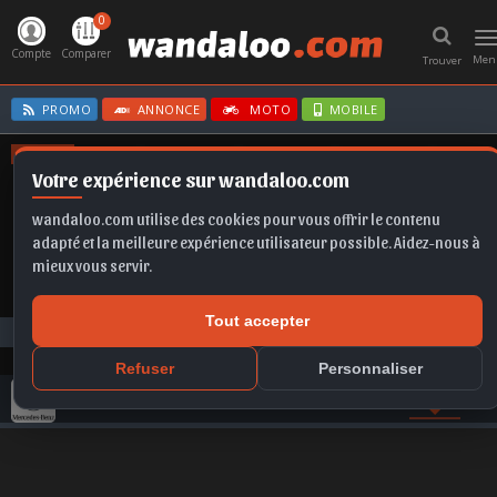
0
T
n
Compte
Comparer
Men
Trouver
PROMO
ANNONCE
MOTO
MOBILE
OFFRES
Votre expérience sur wandaloo.com
GOLF
FABIA
FRONTERA
IBIZA
SCALA
wandaloo.com utilise des cookies pour vous offrir le contenu
adapté et la meilleure expérience utilisateur possible. Aidez-nous à
mieux vous servir.
Tout accepter
Photos
MERCEDES
EQE
MERCEDES EQE 2023 Maroc
Refuser
Personnaliser
GAMME MERCEDES
COMPARER
VIDEO
PHOTO
A