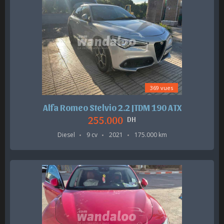
369 vues
Alfa Romeo Stelvio 2.2 JTDM 190 ATX
255.000
DH
Diesel
9 cv
2021
175.000 km