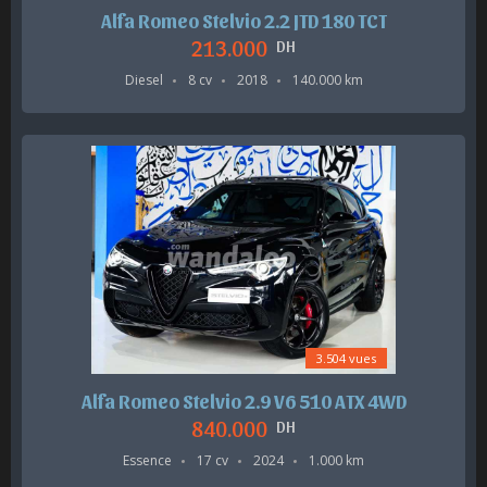
Alfa Romeo Stelvio 2.2 JTD 180 TCT
213.000
DH
Diesel
8 cv
2018
140.000 km
3.504 vues
Alfa Romeo Stelvio 2.9 V6 510 ATX 4WD
840.000
DH
Essence
17 cv
2024
1.000 km