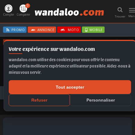
0
T
n
Compte
Comparer
Men
Trouver
PROMO
ANNONCE
MOTO
MOBILE
OFFRES
Votre expérience sur wandaloo.com
MOKKA
SCALA
TIGUAN
SELTOS
KAMIQ
wandaloo.com utilise des cookies pour vous offrir le contenu
adapté et la meilleure expérience utilisateur possible. Aidez-nous à
mieux vous servir.
Tout accepter
Voiture Occasion Maroc
Toutes les annonces
ALFA ROMEO
Stelvio
ALFA ROMEO Stelvio 2018 Diesel Occasion Casablanca Maroc
Refuser
Personnaliser