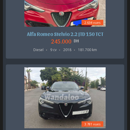
2.634 vues
Alfa Romeo Stelvio 2.2 JTD 150 TCT
245.000
DH
Diesel
9 cv
2018
181.700 km
3.781 vues