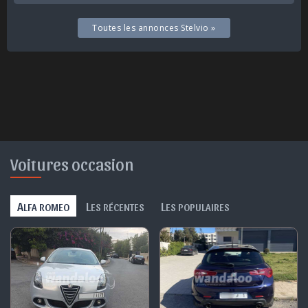
Toutes les annonces Stelvio »
Voitures occasion
A
L
L
LFA ROMEO
ES RÉCENTES
ES POPULAIRES