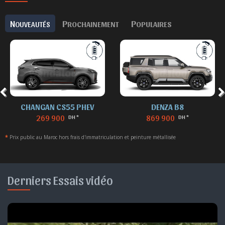
N
P
P
OUVEAUTÉS
ROCHAINEMENT
OPULAIRES
CHANGAN CS55 PHEV
DENZA B8
269 900
869 900
DH *
DH *
*
Prix public au Maroc hors frais d'immatriculation et peinture métallisée
Derniers Essais vidéo