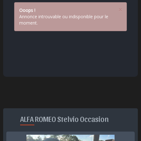
×
Ooops !
Annonce introuvable ou indisponible pour le
moment.
ALFA ROMEO Stelvio Occasion