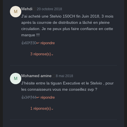
😠
Mehdi
20 octobre 2018
M
J'ai acheté une Stelvio 150CH fin Juin 2018, 3 mois 
🤩
👏
😄
🙂
😐
après la courroie de distribution a lâché en pleine 
circulation. Je ne peux plus faire confiance en cette 
Parfait
Bravo
Réjoui
Content
Indifférent
😮
😞
😠
😨
marque !!! 
Surpris
Déçu
Enervé
Effrayé
👍
60
👎
30
↩ répondre
3 réponse(s)
⌄
👏
Mohamed amine
8 mai 2018
M
J’hésite entre la tiguan Executive et le Stelvio , pour 
les connaisseurs vous me conseillez svp ?
👍
34
👎
44
↩ répondre
1 réponse(s)
⌄