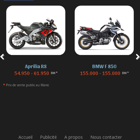
Aprilia RS
BMW F 850
54.950 - 61.950
155.000 - 155.000
DH *
DH *
*
Prix de vente public au Maroc
Accueil
Publicité
A propos
Nous contacter