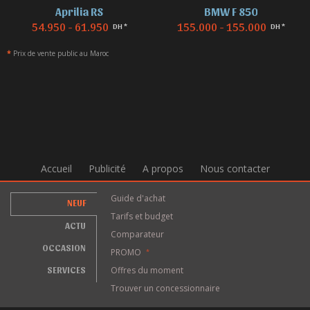
Aprilia RS
BMW F 850
54.950 - 61.950
155.000 - 155.000
DH *
DH *
*
Prix de vente public au Maroc
Accueil
Publicité
A propos
Nous contacter
Guide d'achat
NEUF
Tarifs et budget
ACTU
Comparateur
OCCASION
PROMO
*
SERVICES
Offres du moment
Trouver un concessionnaire