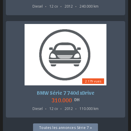
Diesel
12 cv
2012
240.000 km
2.179 vues
BMW Série 7 740d xDrive
310.000
DH
Diesel
12 cv
2012
110.000 km
Toutes les annonces Série 7 »