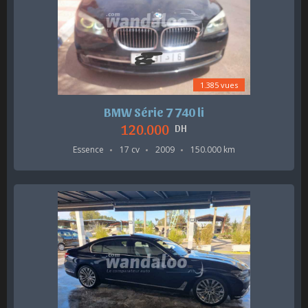
1.385 vues
BMW Série 7 740 li
120.000
DH
Essence
17 cv
2009
150.000 km