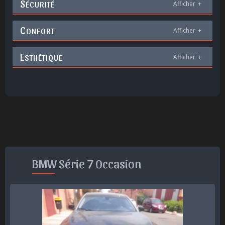
S
ÉCURITÉ
Afficher
+
C
ONFORT
Afficher
+
E
STHÉTIQUE
Afficher
+
BMW Série 7 Occasion