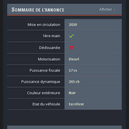
S
OMMAIRE DE L’ANNONCE
Afficher
-
Mise en circulation
2020
1ère main
Dédouanée
Motorisation
Diesel
Puissance fiscale
17 cv
Puissance dynamique
265 ch
Couleur extérieure
Noir
Etat du véhicule
Excellent