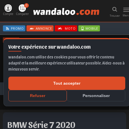
0
T
n
Compte
Comparer
Men
Trouver
PROMO
ANNONCE
MOTO
MOBILE
OFFRES
Votre expérience sur wandaloo.com
CLIO E-TECH
FABIA
Q5
CORSA
TAIGO
wandaloo.com utilise des cookies pour vous offrir le contenu
adapté et la meilleure expérience utilisateur possible. Aidez-nous à
mieux vous servir.
Tout accepter
Voiture Occasion Maroc
Toutes les annonces
BMW
Série 7
BMW Série 7 2020 Diesel Occasion Marrakech Maroc
Refuser
Personnaliser
BMW Série 7 2020