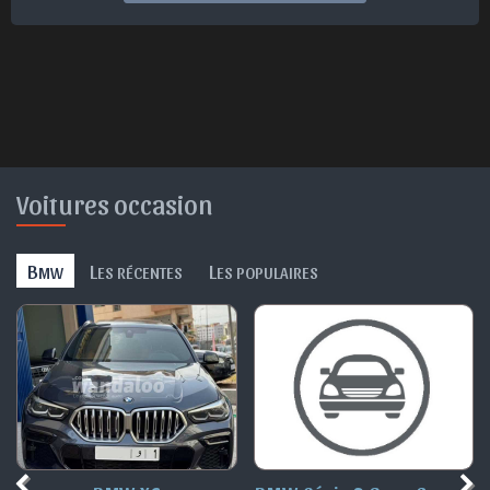
Voitures occasion
B
L
L
MW
ES RÉCENTES
ES POPULAIRES