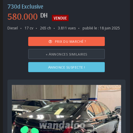
730d Exclusive
580.000
DH
VENDUE
Diesel
17 cv
265 ch
3.811 vues
publié le : 18 juin 2025
PRIX DU MARCHÉ ?
«
ANNONCES SIMILAIRES
ANNONCE SUSPECTE !