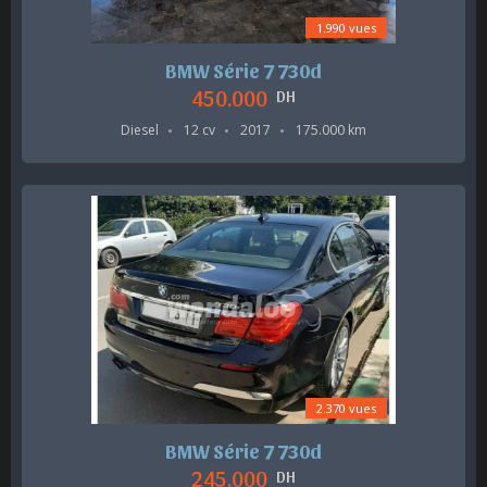
1.990 vues
BMW Série 7 730d
450.000
DH
Diesel
12 cv
2017
175.000 km
2.370 vues
BMW Série 7 730d
245.000
DH