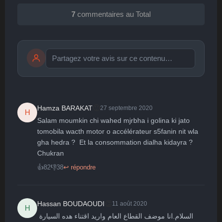
7
commentaires au Total
Publier
publication immédiate
🙂
Hamza BARAKAT
27 septembre 2020
H
Salam moumkin chi wahed mjrbha i golina ki jato 
🤩
👏
😄
🙂
😐
tomobila wacth motor o accélérateur s5fanin nit wla 
gha hedra ?  Et la consommation dialha kidayra ? 
Parfait
Bravo
Réjoui
Content
Indifférent
😮
😞
😠
😨
Chukran 
Surpris
Déçu
Enervé
Effrayé
👍
82
👎
38
↩ répondre
👏
Hassan BOUDAOUDI
11 août 2020
H
السلام.انا موضف القطاع العام واريد اقتناء هده السيارة 