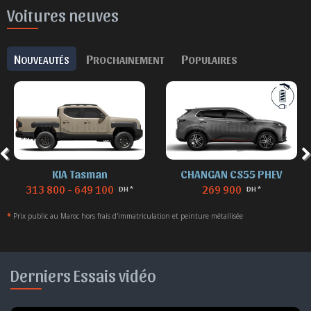
Voitures neuves
N
P
P
OUVEAUTÉS
ROCHAINEMENT
OPULAIRES
KIA Tasman
CHANGAN CS55 PHEV
313 800 - 649 100
269 900
DH *
DH *
*
Prix public au Maroc hors frais d'immatriculation et peinture métallisée
Derniers Essais vidéo