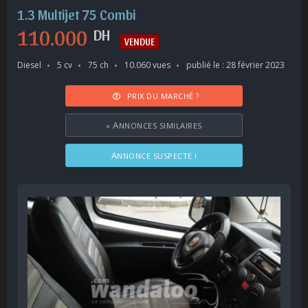
1.3 Multijet 75 Combi
110.000
DH
VENDUE
Diesel
5 cv
75 ch
10.060 vues
publié le : 28 février 2023
PRIX DU MARCHÉ ?
«
ANNONCES SIMILAIRES
ANNONCE SUSPECTE !