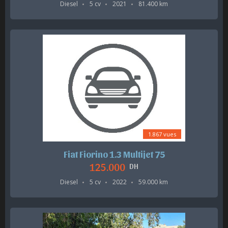
Diesel
5 cv
2021
81.400 km
1.867 vues
Fiat Fiorino 1.3 Multijet 75
125.000
DH
Diesel
5 cv
2022
59.000 km