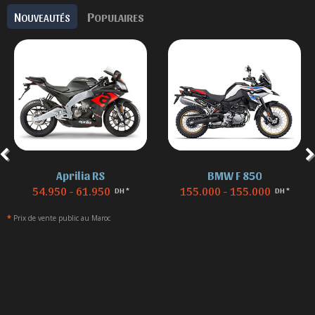
N
P
OUVEAUTÉS
OPULAIRES
Aprilia RS
BMW F 850
54.950 - 61.950
155.000 - 155.000
DH *
DH *
*
Prix de vente public au Maroc