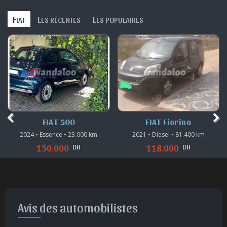
F
L
L
IAT
ES RÉCENTES
ES POPULAIRES
FIAT 500
FIAT Fiorino
2024 • Essence • 23.000 km
2021 • Diesel • 81.400 km
DH
DH
150.000
118.000
Avis des automobilistes