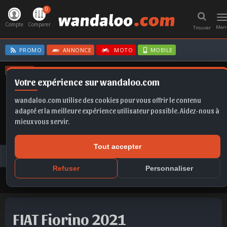
0
T
n
Compte
Comparer
Men
Trouver
PROMO
ANNONCE
MOTO
MOBILE
OFFRES
Votre expérience sur wandaloo.com
T-ROC
Q5
KAMIQ
SPORTAGE
SCALA
wandaloo.com utilise des cookies pour vous offrir le contenu
adapté et la meilleure expérience utilisateur possible. Aidez-nous à
mieux vous servir.
Tout accepter
Voiture Occasion Maroc
Toutes les annonces
FIAT
Fiorino
FIAT Fiorino 2021 Diesel Occasion Casablanca Maroc
Refuser
Personnaliser
FIAT Fiorino 2021