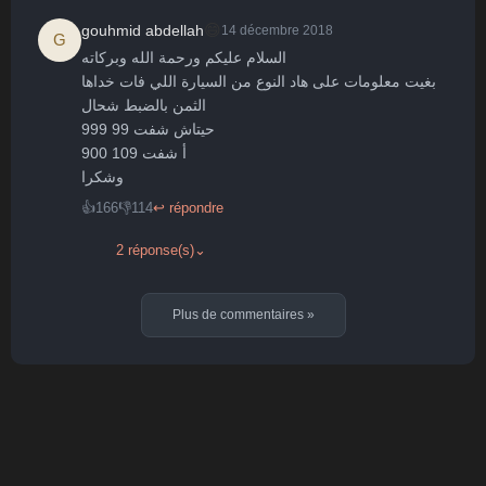
😄
gouhmid abdellah
14 décembre 2018
G
السلام عليكم ورحمة الله وبركاته 

بغيت معلومات على هاد النوع من السيارة اللي فات خداها 

الثمن بالضبط شحال 

حيتاش شفت 99 999

أ شفت 109 900

وشكرا
👍
166
👎
114
↩ répondre
2 réponse(s)
⌄
Plus de commentaires
»