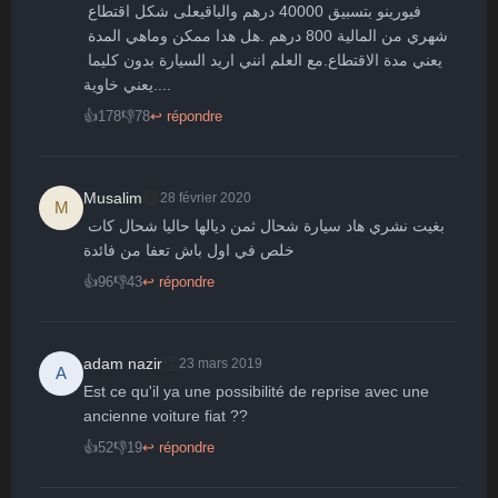
فيورينو بتسبيق 40000 درهم والباقيعلى شكل اقتطاع 
شهري من المالية 800 درهم .هل هدا ممكن وماهي المدة 
يعني مدة الاقتطاع.مع العلم انني اريد السيارة بدون كليما 
....يعني خاوية
👍
178
👎
78
↩ répondre
😄
Musalim
28 février 2020
M
بغيت نشري هاد سيارة شحال ثمن ديالها حاليا شحال كات 
خلص في اول باش تعفا من فائدة
👍
96
👎
43
↩ répondre
👏
adam nazir
23 mars 2019
A
Est ce qu'il ya une possibilité de reprise avec une 
ancienne voiture fiat ??
👍
52
👎
19
↩ répondre