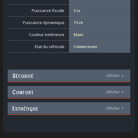
Puissance fiscale
5 cv
Puissance dynamique
75 ch
Couleur extérieure
Blanc
Etat du véhicule
Comme neuve
S
ÉCURITÉ
Afficher
+
C
ONFORT
Afficher
+
E
STHÉTIQUE
Afficher
+