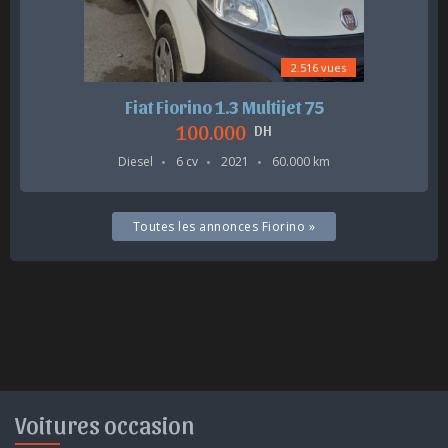
2.516 vues
Fiat Fiorino 1.3 Multijet 75
100.000
DH
Diesel
6 cv
2021
60.000 km
Toutes les annonces Fiorino »
Voitures occasion